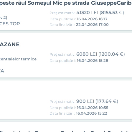
d peste râul Someșul Mic pe strada GiuseppeGariba
41320
LEI (
8155.53
€)
Preț estimativ:
v.2)
16.04.2026 16:13
Data publicării:
CES TOP
22.04.2026 17:00
Data finalizării:
CAZANE
6080
LEI (
1200.04
€)
Preț estimativ:
centralelor termice
16.04.2026 15:28
Data publicării:
CA
900
LEI (
177.64
€)
Preț estimativ:
16.04.2026 10:55
Data publicării:
16.04.2026 15:22
Data finalizării: