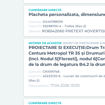
CUMPĂRARE DIRECTĂ
Placheta personalizata, dimensiun
DA40198009
Cod unic:
39298700-4 - Trofee (Rev.2)
Cod CPV:
RO6542060 PRETEXT ADVERTIS
Ofertant:
INIȚIERE DE ACHIZIȚIE
ANUNT DE PARTICIPARE (CN
PROIECTARE SI EXECUȚIE:Drum Trans
Centura Metropol TR 35 şi Drumuri 
(Incl. Nodul 5[Floresti], nodul 6[Co
de la drum de legatura B4.2 la dru
CN1091748
Cod unic:
45233120-6 - Lucrari de constructii de
Cod CPV:
(Rev.2)
17.04.2026 13:00
Data publicării:
CUMPĂRARE DIRECTĂ