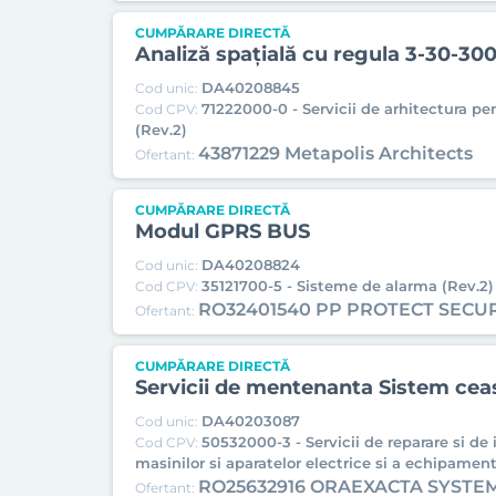
CUMPĂRARE DIRECTĂ
Analiză spațială cu regula 3-30-30
DA40208845
Cod unic:
71222000-0 - Servicii de arhitectura pen
Cod CPV:
(Rev.2)
43871229 Metapolis Architects
Ofertant:
CUMPĂRARE DIRECTĂ
Modul GPRS BUS
DA40208824
Cod unic:
35121700-5 - Sisteme de alarma (Rev.2)
Cod CPV:
RO32401540 PP PROTECT SECU
Ofertant:
CUMPĂRARE DIRECTĂ
Servicii de mentenanta Sistem cea
DA40203087
Cod unic:
50532000-3 - Servicii de reparare si de 
Cod CPV:
masinilor si aparatelor electrice si a echipamen
RO25632916 ORAEXACTA SYSTE
Ofertant: