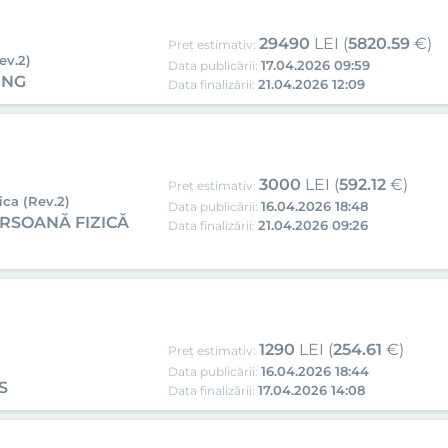
29490
LEI (
5820.59
€)
Preț estimativ:
ev.2)
17.04.2026 09:59
Data publicării:
ING
21.04.2026 12:09
Data finalizării:
3000
LEI (
592.12
€)
Preț estimativ:
ica (Rev.2)
16.04.2026 18:48
Data publicării:
RSOANĂ FIZICĂ
21.04.2026 09:26
Data finalizării:
1290
LEI (
254.61
€)
Preț estimativ:
16.04.2026 18:44
Data publicării:
S
17.04.2026 14:08
Data finalizării: