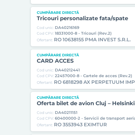
CUMPĂRARE DIRECTĂ
Tricouri personalizate fata/spate
DA40216169
Cod unic:
18331000-8 - Tricouri (Rev.2)
Cod CPV:
RO 10638155 PMA INVEST S.R.L.
Ofertant:
CUMPĂRARE DIRECTĂ
CARD ACCES
DA40212441
Cod unic:
22457000-8 - Cartele de acces (Rev.2)
Cod CPV:
RO 6818298 AX PERPETUUM IM
Ofertant:
CUMPĂRARE DIRECTĂ
Oferta bilet de avion Cluj – Helsink
DA40211151
Cod unic:
60400000-2 - Servicii de transport aeri
Cod CPV:
RO 3553943 EXIMTUR
Ofertant: