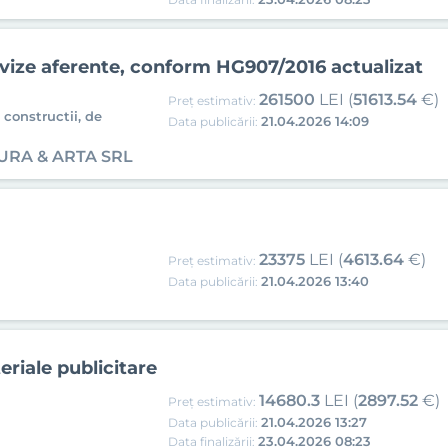
 avize aferente, conform HG907/2016 actualizat
261500
LEI (
51613.54
€)
Preț estimativ:
 constructii, de
21.04.2026 14:09
Data publicării:
URA & ARTA SRL
23375
LEI (
4613.64
€)
Preț estimativ:
21.04.2026 13:40
Data publicării:
riale publicitare
14680.3
LEI (
2897.52
€)
Preț estimativ:
21.04.2026 13:27
Data publicării:
23.04.2026 08:23
Data finalizării: