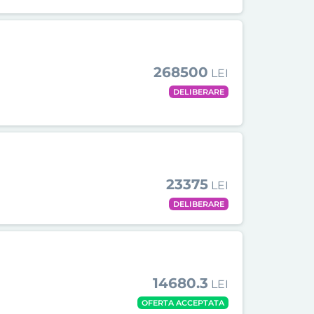
268500
LEI
DELIBERARE
23375
LEI
DELIBERARE
14680.3
LEI
OFERTA ACCEPTATA