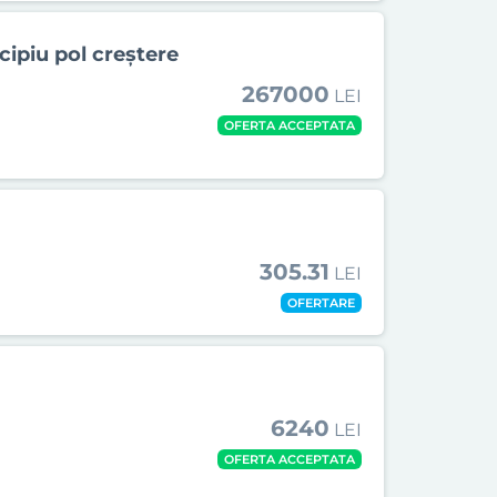
cipiu pol creștere
267000
LEI
OFERTA ACCEPTATA
305.31
LEI
OFERTARE
6240
LEI
OFERTA ACCEPTATA