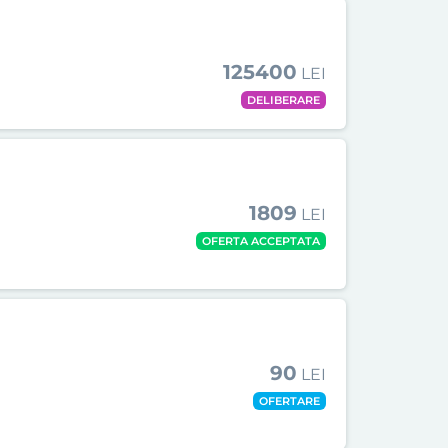
125400
LEI
DELIBERARE
1809
LEI
OFERTA ACCEPTATA
90
LEI
OFERTARE