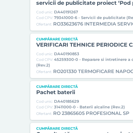
servicii de publicitate proiect ‘Po
DA40191267
Cod unic:
79341000-6 - Servicii de publicitate (Re
Cod CPV:
RO33623676 INTERMEDIA SERVI
Ofertant:
CUMPĂRARE DIRECTĂ
VERIFICARI TEHNICE PERIODICE 
DA40190853
Cod unic:
45259300-0 - Reparare si intretinere a 
Cod CPV:
(Rev.2)
RO201330 TERMOFICARE NAPO
Ofertant:
CUMPĂRARE DIRECTĂ
Pachet baterii
DA40185629
Cod unic:
31411000-0 - Baterii alcaline (Rev.2)
Cod CPV:
RO 23865605 PROFESIONAL SP
Ofertant:
CUMPĂRARE DIRECTĂ