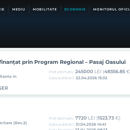
IE
MEDIU
MOBILITATE
ECONOMIE
MONITORUL OFICI
nanțat prin Program Regional – Pasaj Oasului
245000
LEI (
48356.85
€
Preț estimativ:
ltanta in
22.04.2026 15:32
Data publicării:
SER
7720
LEI (
1523.73
€)
Preț estimativ:
citare (Rev.2)
21.04.2026 14:41
Data publicării:
23.04.2026 08:23
Data finalizării: