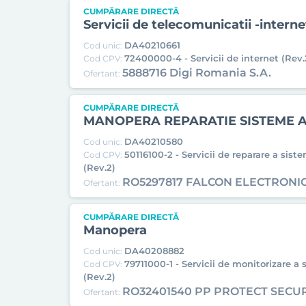
CUMPĂRARE DIRECTĂ
Servicii de telecomunicatii -interne
DA40210661
Cod unic:
72400000-4 - Servicii de internet (Rev.
Cod CPV:
5888716 Digi Romania S.A.
Ofertant:
CUMPĂRARE DIRECTĂ
MANOPERA REPARATIE SISTEME 
DA40210580
Cod unic:
50116100-2 - Servicii de reparare a siste
Cod CPV:
(Rev.2)
RO5297817 FALCON ELECTRONI
Ofertant:
CUMPĂRARE DIRECTĂ
Manopera
DA40208882
Cod unic:
79711000-1 - Servicii de monitorizare a
Cod CPV:
(Rev.2)
RO32401540 PP PROTECT SECU
Ofertant: