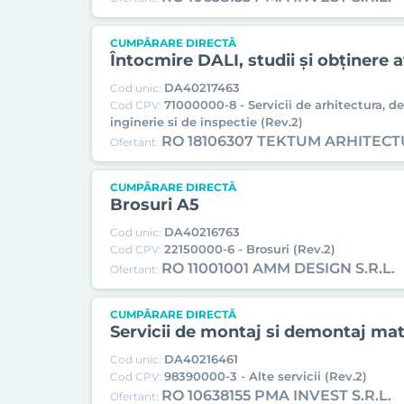
CUMPĂRARE DIRECTĂ
Întocmire DALI, studii și obținere
DA40217463
Cod unic:
71000000-8 - Servicii de arhitectura, de
Cod CPV:
inginerie si de inspectie (Rev.2)
RO 18106307 TEKTUM ARHITECT
Ofertant:
CUMPĂRARE DIRECTĂ
Brosuri A5
DA40216763
Cod unic:
22150000-6 - Brosuri (Rev.2)
Cod CPV:
RO 11001001 AMM DESIGN S.R.L.
Ofertant:
CUMPĂRARE DIRECTĂ
Servicii de montaj si demontaj mate
DA40216461
Cod unic:
98390000-3 - Alte servicii (Rev.2)
Cod CPV:
RO 10638155 PMA INVEST S.R.L.
Ofertant: