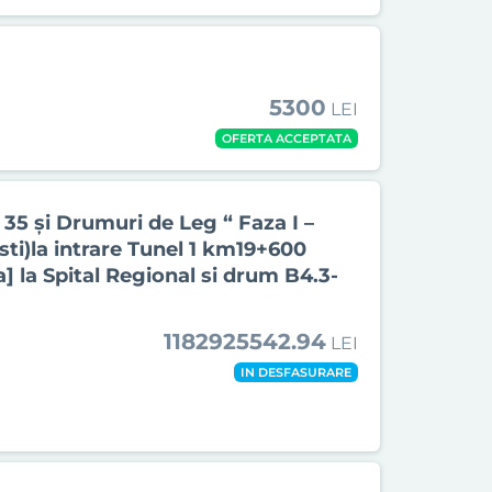
5300
LEI
OFERTA ACCEPTATA
5 și Drumuri de Leg “ Faza I –
ti)la intrare Tunel 1 km19+600
a] la Spital Regional si drum B4.3-
1182925542.94
LEI
IN DESFASURARE