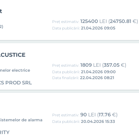
t
125400
LEI (
24750.81
€)
Preț estimativ:
2)
21.04.2026 09:05
Data publicării:
ACUSTICE
1809
LEI (
357.05
€)
Preț estimativ:
melor electrice
21.04.2026 09:00
Data publicării:
22.04.2026 08:21
Data finalizării:
CS PROD SRL
90
LEI (
17.76
€)
Preț estimativ:
 sistemelor de alarma
20.04.2026 15:33
Data publicării:
RITY