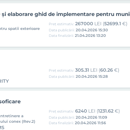
0 și elaborare ghid de implementare pentru muni
267000
LEI (
52699.1
€)
Preț estimativ:
tru spatii exterioare
20.04.2026 15:30
Data publicării:
21.04.2026 13:20
Data finalizării:
305.31
LEI (
60.26
€)
Preț estimativ:
20.04.2026 15:28
Data publicării:
RITY
soficare
6240
LEI (
1231.62
€)
Preț estimativ:
intretinere a
20.04.2026 11:09
Data publicării:
tului conex (Rev.2)
20.04.2026 11:56
Data finalizării:
MS