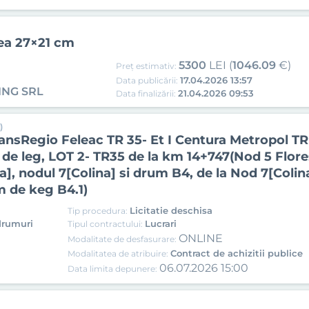
ea 27×21 cm
5300
LEI (
1046.09
€)
Preț estimativ:
17.04.2026 13:57
Data publicării:
ING SRL
21.04.2026 09:53
Data finalizării:
)
Regio Feleac TR 35- Et I Centura Metropol TR 3
de leg, LOT 2- TR35 de la km 14+747(Nod 5 Flores
ra], nodul 7[Colina] si drum B4, de la Nod 7[Colin
m de keg B4.1)
Licitatie deschisa
Tip procedura:
 drumuri
Lucrari
Tipul contractului:
ONLINE
Modalitate de desfasurare:
Contract de achizitii publice
Modalitatea de atribuire:
06.07.2026 15:00
Data limita depunere: