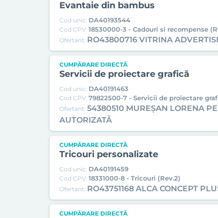
Evantaie din bambus
DA40193544
Cod unic:
18530000-3 - Cadouri si recompense (R
Cod CPV:
RO43800716 VITRINA ADVERTIS
Ofertant:
CUMPĂRARE DIRECTĂ
Servicii de proiectare grafică
DA40191463
Cod unic:
79822500-7 - Servicii de proiectare graf
Cod CPV:
54380510 MUREȘAN LORENA PE
Ofertant:
AUTORIZATĂ
CUMPĂRARE DIRECTĂ
Tricouri personalizate
DA40191459
Cod unic:
18331000-8 - Tricouri (Rev.2)
Cod CPV:
RO43751168 ALCA CONCEPT PLU
Ofertant:
CUMPĂRARE DIRECTĂ