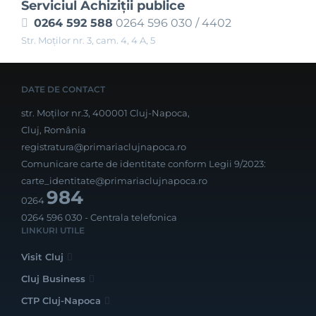
Serviciul Achiziţii publice
0264 592 588
0264 596 030 / 4402
Str. Moţilor nr. 3, cam. 4, 4 A, 5
DATE DE CONTACT
str. Moților nr.3, 400001 Cluj-Napoca,
Cluj, România
registratura@primariaclujnapoca.ro
Comunicare carte de identitate conform Legii 9/2023:
carte_identitate@primariaclujnapoca.ro
984
0264
0264 596 030
- Centrala telefonica
LINKURI UTILE
Visit Cluj
Cluj Business
CTP Cluj-Napoca