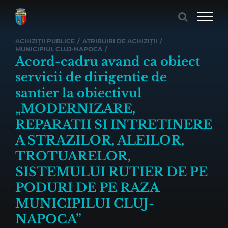
Skip
to
content
ACHIZIȚII PUBLICE
/
ATRIBUIRI DE ACHIZIȚII
/
MUNICIPIUL CLUJ-NAPOCA
/
Acord-cadru avand ca obiect
servicii de dirigentie de
santier la obiectivul
„MODERNIZARE,
REPARATII SI INTRETINERE
A STRAZILOR, ALEILOR,
TROTUARELOR,
SISTEMULUI RUTIER DE PE
PODURI DE PE RAZA
MUNICIPILUI CLUJ-
NAPOCA”