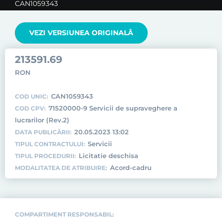
CAN1059343
VEZI VERSIUNEA ORIGINALĂ
213591.69
RON
CAN1059343
COD UNIC:
71520000-9 Servicii de supraveghere a
COD CPV:
lucrarilor (Rev.2)
20.05.2023 13:02
DATA PUBLICĂRII:
Servicii
TIPUL CONTRACTULUI:
Licitatie deschisa
TIPUL PROCEDURII:
Acord-cadru
MODALITATEA DE ATRIBUIRE:
COMPARTIMENT RESPONSABIL: