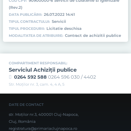
90900000-6 Servicii de curatenie si igienizare
COD CPV:
(Rev.2)
26.07.2022 14:41
DATA PUBLICĂRII:
Servicii
TIPUL CONTRACTULUI:
Licitatie deschisa
TIPUL PROCEDURII:
Contract de achizitii publice
MODALITATEA DE ATRIBUIRE:
COMPARTIMENT RESPONSABIL:
Serviciul Achiziţii publice
0264 592 588
0264 596 030 / 4402
Str. Moţilor nr. 3, cam. 4, 4 A, 5
DATE DE CONTACT
str. Moților nr.3, 400001 Cluj-Napoca,
Cluj, România
registratura@primariaclujnapoca.ro