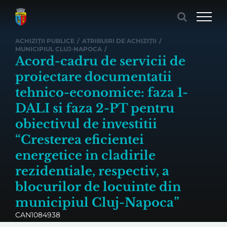
Skip
to
content
ACHIZIȚII PUBLICE
/
ATRIBUIRI DE ACHIZIȚII
/
MUNICIPIUL CLUJ-NAPOCA
/
Acord-cadru de servicii de
proiectare documentatii
tehnico-economice: faza 1-
DALI si faza 2-PT pentru
obiectivul de investitii
“Cresterea eficientei
energetice in cladirile
rezidentiale, respectiv, a
blocurilor de locuinte din
municipiul Cluj-Napoca”
CAN1084938