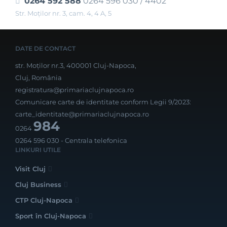
0264 592 588
0264 596 030 / 4402
Str. Moţilor nr. 3, cam. 4, 4 A, 5
DATE DE CONTACT
str. Moților nr.3, 400001 Cluj-Napoca,
Cluj, România
registratura@primariaclujnapoca.ro
Comunicare carte de identitate conform Legii 9/2023:
carte_identitate@primariaclujnapoca.ro
984
0264
0264 596 030
- Centrala telefonica
LINKURI UTILE
Visit Cluj
Cluj Business
CTP Cluj-Napoca
Sport în Cluj-Napoca