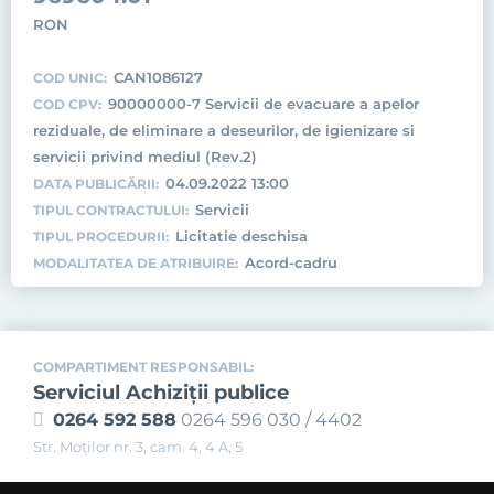
RON
CAN1086127
COD UNIC:
90000000-7 Servicii de evacuare a apelor
COD CPV:
reziduale, de eliminare a deseurilor, de igienizare si
servicii privind mediul (Rev.2)
04.09.2022 13:00
DATA PUBLICĂRII:
Servicii
TIPUL CONTRACTULUI:
Licitatie deschisa
TIPUL PROCEDURII:
Acord-cadru
MODALITATEA DE ATRIBUIRE:
COMPARTIMENT RESPONSABIL:
Serviciul Achiziţii publice
0264 592 588
0264 596 030 / 4402
Str. Moţilor nr. 3, cam. 4, 4 A, 5