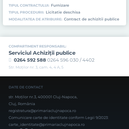
Furnizare
TIPUL CONTRACTULUI:
Licitatie deschisa
TIPUL PROCEDURII:
Contract de achizitii publice
MODALITATEA DE ATRIBUIRE:
COMPARTIMENT RESPONSABIL:
Serviciul Achiziţii publice
0264 592 588
0264 596 030 / 4402
Str. Moţilor nr. 3, cam. 4, 4 A, 5
DATE DE CONTACT
str. Moților nr.3, 400001 Cluj-Napoca,
Cluj, România
registratura@primariaclujnapoca.ro
Comunicare carte de identitate conform Legii 9/2023:
carte_identitate@primariaclujnapoca.ro