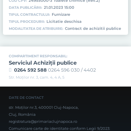
24955000-3 Toalete chimice (Rev.2)
COD CPV:
21.01.2023 15:00
DATA PUBLICĂRII:
Furnizare
TIPUL CONTRACTULUI:
Licitatie deschisa
TIPUL PROCEDURII:
Contract de achizitii publice
MODALITATEA DE ATRIBUIRE:
COMPARTIMENT RESPONSABIL:
Serviciul Achiziţii publice
0264 592 588
0264 596 030 / 4402
Str. Moţilor nr. 3, cam. 4, 4 A, 5
DATE DE CONTACT
str. Moților nr.3, 400001 Cluj-Napoca,
Cluj, România
registratura@primariaclujnapoca.ro
Comunicare carte de identitate conform Legii 9/2023: