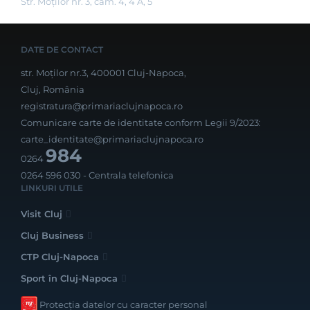
Str. Moţilor nr. 3, cam. 4, 4 A, 5
DATE DE CONTACT
str. Moților nr.3, 400001 Cluj-Napoca,
Cluj, România
registratura@primariaclujnapoca.ro
Comunicare carte de identitate conform Legii 9/2023:
carte_identitate@primariaclujnapoca.ro
984
0264
0264 596 030
- Centrala telefonica
LINKURI UTILE
Visit Cluj
Cluj Business
CTP Cluj-Napoca
Sport în Cluj-Napoca
Protecția datelor cu caracter personal