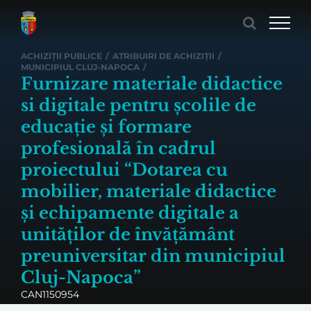
Skip
to
content
ACHIZIȚII PUBLICE
/
ATRIBUIRI DE ACHIZIȚII
/
MUNICIPIUL CLUJ-NAPOCA
/
Furnizare materiale didactice
si digitale pentru școlile de
educație și formare
profesională în cadrul
proiectului “Dotarea cu
mobilier, materiale didactice
și echipamente digitale a
unităților de învățământ
preuniversitar din municipiul
Cluj-Napoca”
CAN1150954