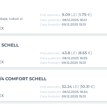
9.09
LEI (
1.79
€)
Preț estimativ:
baje, tuburi si
08.12.2025 16:41
Data publicării:
09.12.2025 15:31
Data finalizării:
EX
T SCHELL
43.8
LEI (
8.65
€)
Preț estimativ:
08.12.2025 16:35
Data publicării:
EX
09.12.2025 15:31
Data finalizării:
3/4 COMFORT SCHELL
52.24
LEI (
10.31
€)
Preț estimativ:
08.12.2025 16:34
Data publicării:
EX
09.12.2025 15:31
Data finalizării: