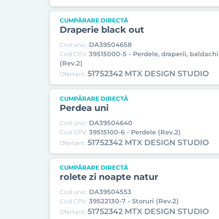
CUMPĂRARE DIRECTĂ
Draperie black out
DA39504658
Cod unic:
39515000-5 - Perdele, draperii, baldachin
Cod CPV:
(Rev.2)
51752342 MTX DESIGN STUDIO
Ofertant:
CUMPĂRARE DIRECTĂ
Perdea uni
DA39504640
Cod unic:
39515100-6 - Perdele (Rev.2)
Cod CPV:
51752342 MTX DESIGN STUDIO
Ofertant:
CUMPĂRARE DIRECTĂ
rolete zi noapte natur
DA39504553
Cod unic:
39522130-7 - Storuri (Rev.2)
Cod CPV:
51752342 MTX DESIGN STUDIO
Ofertant: