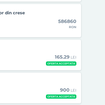
or din crese
586860
RON
165.29
LEI
OFERTA ACCEPTATA
900
LEI
OFERTA ACCEPTATA