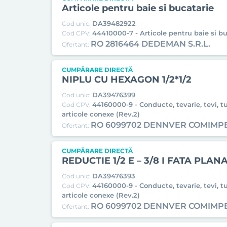
Articole pentru baie si bucatarie
DA39482922
Cod unic:
44410000-7 - Articole pentru baie si bu
Cod CPV:
RO 2816464 DEDEMAN S.R.L.
Ofertant:
CUMPĂRARE DIRECTĂ
NIPLU CU HEXAGON 1/2*1/2
DA39476399
Cod unic:
44160000-9 - Conducte, tevarie, tevi, tu
Cod CPV:
articole conexe (Rev.2)
RO 6099702 DENNVER COMIMP
Ofertant:
CUMPĂRARE DIRECTĂ
REDUCTIE 1/2 E – 3/8 I FATA PLAN
DA39476393
Cod unic:
44160000-9 - Conducte, tevarie, tevi, tu
Cod CPV:
articole conexe (Rev.2)
RO 6099702 DENNVER COMIMP
Ofertant: