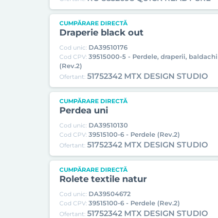
CUMPĂRARE DIRECTĂ
Draperie black out
DA39510176
Cod unic:
39515000-5 - Perdele, draperii, baldachin
Cod CPV:
(Rev.2)
51752342 MTX DESIGN STUDIO
Ofertant:
CUMPĂRARE DIRECTĂ
Perdea uni
DA39510130
Cod unic:
39515100-6 - Perdele (Rev.2)
Cod CPV:
51752342 MTX DESIGN STUDIO
Ofertant:
CUMPĂRARE DIRECTĂ
Rolete textile natur
DA39504672
Cod unic:
39515100-6 - Perdele (Rev.2)
Cod CPV:
51752342 MTX DESIGN STUDIO
Ofertant: