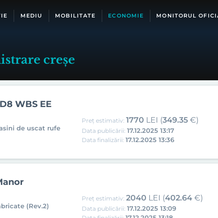
IE
MEDIU
MOBILITATE
ECONOMIE
MONITORUL OFICI
strare creșe
 D8 WBS EE
1770
LEI (
349.35
€)
Preț estimativ:
asini de uscat rufe
17.12.2025 13:17
Data publicării:
17.12.2025 13:36
Data finalizării:
 Manor
2040
LEI (
402.64
€)
Preț estimativ:
bricate (Rev.2)
17.12.2025 13:09
Data publicării:
17.12.2025 13:18
Data finalizării: