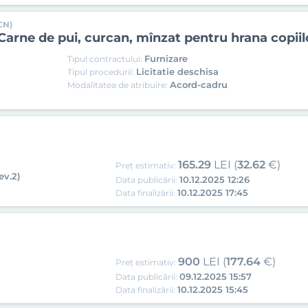
CN)
arne de pui, curcan, mînzat pentru hrana copiil
Furnizare
Tipul contractului:
Licitatie deschisa
Tipul procedurii:
Acord-cadru
Modalitatea de atribuire:
165.29
LEI (
32.62
€)
Preț estimativ:
ev.2)
10.12.2025 12:26
Data publicării:
10.12.2025 17:45
Data finalizării:
900
LEI (
177.64
€)
Preț estimativ:
09.12.2025 15:57
Data publicării:
10.12.2025 15:45
Data finalizării: