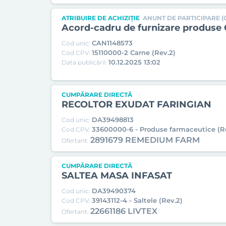
ATRIBUIRE DE ACHIZIȚIE
ANUNT DE PARTICIPARE (
Acord-cadru de furnizare produse C
CAN1148573
Cod unic:
15110000-2 Carne (Rev.2)
Cod CPV:
10.12.2025 13:02
Data publicării:
CUMPĂRARE DIRECTĂ
RECOLTOR EXUDAT FARINGIAN
DA39498813
Cod unic:
33600000-6 - Produse farmaceutice (R
Cod CPV:
2891679 REMEDIUM FARM
Ofertant:
CUMPĂRARE DIRECTĂ
SALTEA MASA INFASAT
DA39490374
Cod unic:
39143112-4 - Saltele (Rev.2)
Cod CPV:
22661186 LIVTEX
Ofertant: