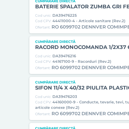
CUMPĂRARE DIRECTĂ
BATERIE SPALATOR ZUMBA GRI F
DA39476225
Cod unic:
44411000-4 - Articole sanitare (Rev.2)
Cod CPV:
RO 6099702 DENNVER COMIMP
Ofertant:
CUMPĂRARE DIRECTĂ
RACORD MONOCOMANDA 1/2X37 
DA39476216
Cod unic:
44167100-9 - Racorduri (Rev.2)
Cod CPV:
RO 6099702 DENNVER COMIMP
Ofertant:
CUMPĂRARE DIRECTĂ
SIFON 11/4 X 40/32 PIULITA PLAST
DA39476203
Cod unic:
44160000-9 - Conducte, tevarie, tevi, tu
Cod CPV:
articole conexe (Rev.2)
RO 6099702 DENNVER COMIMP
Ofertant:
CUMPĂRARE DIRECTĂ