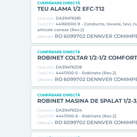
CUMPĂRARE DIRECTĂ
TEU ALAMA 1/2 EFC-T12
DA39476381
Cod unic:
44160000-9 - Conducte, tevarie, tevi, tu
Cod CPV:
articole conexe (Rev.2)
RO 6099702 DENNVER COMIMP
Ofertant:
CUMPĂRARE DIRECTĂ
ROBINET COLTAR 1/2-1/2 COMFOR
DA39476338
Cod unic:
44411100-5 - Robinete (Rev.2)
Cod CPV:
RO 6099702 DENNVER COMIMP
Ofertant:
CUMPĂRARE DIRECTĂ
ROBINET MASINA DE SPALAT 1/2-
DA39476324
Cod unic:
44411100-5 - Robinete (Rev.2)
Cod CPV:
RO 6099702 DENNVER COMIMP
Ofertant: