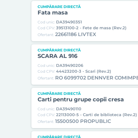
CUMPĂRARE DIRECTĂ
Fata masa
DA39490351
Cod unic:
39513100-2 - Fete de masa (Rev.2)
Cod CPV:
22661186 LIVTEX
Ofertant:
CUMPĂRARE DIRECTĂ
SCARA AL 916
DA39490206
Cod unic:
44423200-3 - Scari (Rev.2)
Cod CPV:
RO 6099702 DENNVER COMIMP
Ofertant:
CUMPĂRARE DIRECTĂ
Carti pentru grupe copii cresa
DA39490110
Cod unic:
22113000-5 - Carti de biblioteca (Rev.2)
Cod CPV:
15500500 PROPUBLIC
Ofertant:
CUMPĂRARE DIRECTĂ