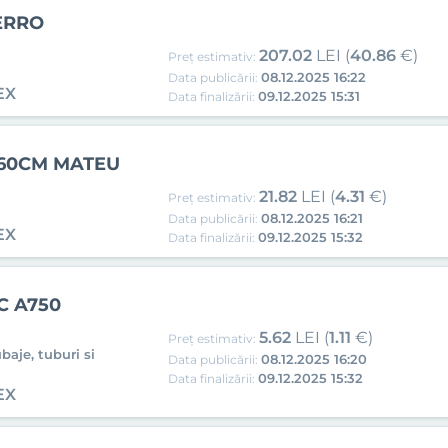
ERRO
207.02
LEI (
40.86
€)
Preț estimativ:
08.12.2025 16:22
Data publicării:
EX
09.12.2025 15:31
Data finalizării:
60CM MATEU
21.82
LEI (
4.31
€)
Preț estimativ:
08.12.2025 16:21
Data publicării:
EX
09.12.2025 15:32
Data finalizării:
IC A750
5.62
LEI (
1.11
€)
Preț estimativ:
baje, tuburi si
08.12.2025 16:20
Data publicării:
09.12.2025 15:32
Data finalizării:
EX