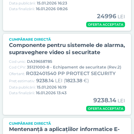
15.01.2026 16:23
Data publicării:
16.01.2026 08:26
Data finalizării:
24996
LEI
OFERTA ACCEPTATA
CUMPĂRARE DIRECTĂ
Componente pentru sistemele de alarma,
supraveghere video si securitate
DA39658785
Cod unic:
35121000-8 - Echipament de securitate (Rev.2)
Cod CPV:
RO32401540 PP PROTECT SECURITY
Ofertant:
9238.14
LEI (
1823.38
€)
Preț estimativ:
15.01.2026 16:19
Data publicării:
16.01.2026 13:43
Data finalizării:
9238.14
LEI
OFERTA ACCEPTATA
CUMPĂRARE DIRECTĂ
Mentenanță a aplicațiilor informatice E-