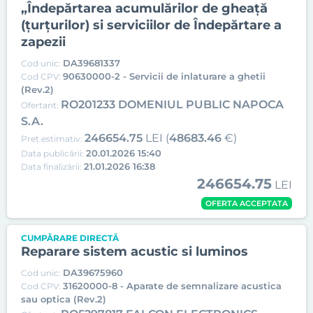
„Îndepărtarea acumulărilor de gheață
(țurțurilor) si serviciilor de Îndepărtare a
zapezii
DA39681337
Cod unic:
90630000-2 - Servicii de inlaturare a ghetii
Cod CPV:
(Rev.2)
RO201233 DOMENIUL PUBLIC NAPOCA
Ofertant:
S.A.
246654.75
LEI (
48683.46
€)
Preț estimativ:
20.01.2026 15:40
Data publicării:
21.01.2026 16:38
Data finalizării:
246654.75
LEI
OFERTA ACCEPTATA
CUMPĂRARE DIRECTĂ
Reparare sistem acustic si luminos
DA39675960
Cod unic:
31620000-8 - Aparate de semnalizare acustica
Cod CPV:
sau optica (Rev.2)