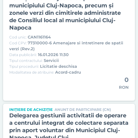
municipiului Cluj-Napoca, precum și
zonele verzi din cimitirele administrate
de Consiliul local al municipiului Cluj-
Napoca
CAN1161164
Cod unic:
77310000-6 Amenajare si intretinere de spatii
Cod CPV:
verzi (Rev.2)
16.01.2026 11:30
Data publicării:
Servicii
Tipul contractului:
Licitatie deschisa
Tipul procedurii:
Acord-cadru
Modalitatea de atribuire:
0
RON
INIȚIERE DE ACHIZIȚIE
ANUNT DE PARTICIPARE (CN)
Delegarea gestiunii activitatii de operare
a centrului integrat de colectare separata
prin aport voluntar din Municipiul Cluj-
Napoca, Judetul Cluj