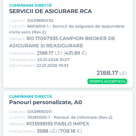
CUMPĂRARE DIRECTĂ
SERVICII DE ASIGURARE RCA
DA39692435
Cod unic:
66516100-1 - Servicii de asigurare de raspundere
Cod CPV:
civila auto (Rev.2)
RO 17067935 CAMPION BROKER DE
Ofertant:
ASIGURARE SI REASIGURARE
2188.17
LEI (
431.89
€)
Preț estimativ:
22.01.2026 10:27
Data publicării:
22.01.2026 10:33
Data finalizării:
2188.17
LEI
OFERTA ACCEPTATA
CUMPĂRARE DIRECTĂ
Panouri personalizate, A0
DA39692011
Cod unic:
35261000-1 - Panouri de informare (Rev.2)
Cod CPV:
RO3598155 PABLO IMPEX
Ofertant:
3588
LEI (
708.18
€)
Preț estimativ: