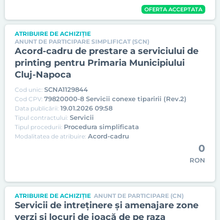
OFERTA ACCEPTATA
ATRIBUIRE DE ACHIZIȚIE
ANUNT DE PARTICIPARE SIMPLIFICAT (SCN)
Acord-cadru de prestare a serviciului de
printing pentru Primaria Municipiului
Cluj-Napoca
SCNA1129844
Cod unic:
79820000-8 Servicii conexe tiparirii (Rev.2)
Cod CPV:
19.01.2026 09:58
Data publicării:
Servicii
Tipul contractului:
Procedura simplificata
Tipul procedurii:
Acord-cadru
Modalitatea de atribuire:
0
RON
ATRIBUIRE DE ACHIZIȚIE
ANUNT DE PARTICIPARE (CN)
Servicii de intreţinere şi amenajare zone
verzi și locuri de joacă de pe raza