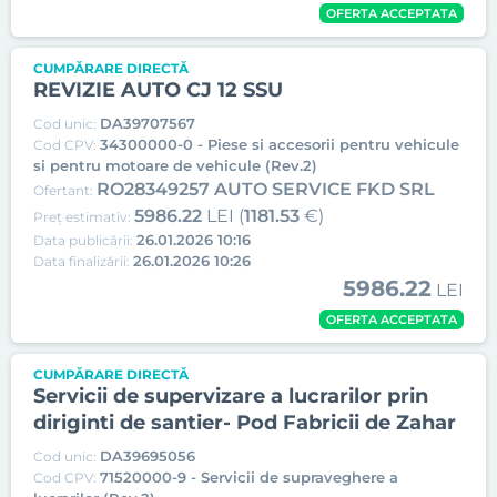
OFERTA ACCEPTATA
CUMPĂRARE DIRECTĂ
REVIZIE AUTO CJ 12 SSU
DA39707567
Cod unic:
34300000-0 - Piese si accesorii pentru vehicule
Cod CPV:
si pentru motoare de vehicule (Rev.2)
RO28349257 AUTO SERVICE FKD SRL
Ofertant:
5986.22
LEI (
1181.53
€)
Preț estimativ:
26.01.2026 10:16
Data publicării:
26.01.2026 10:26
Data finalizării:
5986.22
LEI
OFERTA ACCEPTATA
CUMPĂRARE DIRECTĂ
Servicii de supervizare a lucrarilor prin
diriginti de santier- Pod Fabricii de Zahar
DA39695056
Cod unic:
71520000-9 - Servicii de supraveghere a
Cod CPV: