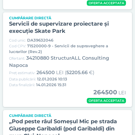
OFERTA ACCEPTATA
CUMPĂRARE DIRECTĂ
Servicii de supervizare proiectare și
execuție Skate Park
DA39632046
Cod unic:
71520000-9 - Servicii de supraveghere a
Cod CPV:
lucrarilor (Rev.2)
34210880 StructurALL Consulting
Ofertant:
Napoca
264500
LEI (
52205.66
€)
Preț estimativ:
12.01.2026 10:13
Data publicării:
14.01.2026 15:31
Data finalizării:
264500
LEI
OFERTA ACCEPTATA
CUMPĂRARE DIRECTĂ
„Pod peste râul Someșul Mic pe strada
Giuseppe Garibaldi (pod Garibaldi) din