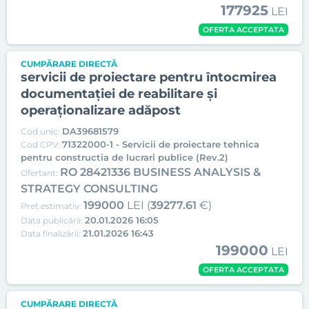
177925
LEI
OFERTA ACCEPTATA
CUMPĂRARE DIRECTĂ
servicii de proiectare pentru întocmirea
documentației de reabilitare și
operaționalizare adăpost
DA39681579
Cod unic:
71322000-1 - Servicii de proiectare tehnica
Cod CPV:
pentru constructia de lucrari publice (Rev.2)
RO 28421336 BUSINESS ANALYSIS &
Ofertant:
STRATEGY CONSULTING
199000
LEI (
39277.61
€)
Preț estimativ:
20.01.2026 16:05
Data publicării:
21.01.2026 16:43
Data finalizării:
199000
LEI
OFERTA ACCEPTATA
CUMPĂRARE DIRECTĂ