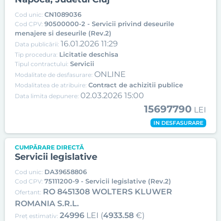
CN1089036
Cod unic:
90500000-2 - Servicii privind deseurile
Cod CPV:
menajere si deseurile (Rev.2)
16.01.2026 11:29
Data publicării:
Licitatie deschisa
Tip procedura:
Servicii
Tipul contractului:
ONLINE
Modalitate de desfasurare:
Contract de achizitii publice
Modalitatea de atribuire:
02.03.2026 15:00
Data limita depunere:
15697790
LEI
IN DESFASURARE
CUMPĂRARE DIRECTĂ
Servicii legislative
DA39658806
Cod unic:
75111200-9 - Servicii legislative (Rev.2)
Cod CPV:
RO 8451308 WOLTERS KLUWER
Ofertant:
ROMANIA S.R.L.
24996
LEI (
4933.58
€)
Preț estimativ: