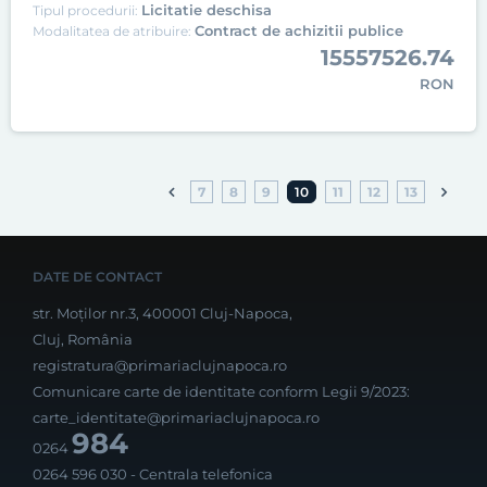
Licitatie deschisa
Tipul procedurii:
Contract de achizitii publice
Modalitatea de atribuire:
15557526.74
RON
7
8
9
10
11
12
13
DATE DE CONTACT
str. Moților nr.3, 400001 Cluj-Napoca,
Cluj, România
registratura@primariaclujnapoca.ro
Comunicare carte de identitate conform Legii 9/2023:
carte_identitate@primariaclujnapoca.ro
984
0264
0264 596 030
- Centrala telefonica