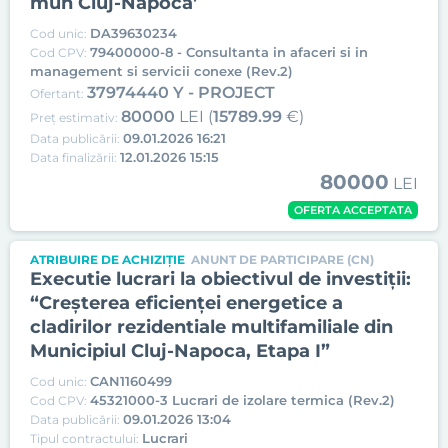
mun Cluj-Napoca’
DA39630234
Cod unic:
79400000-8 - Consultanta in afaceri si in
Cod CPV:
management si servicii conexe (Rev.2)
37974440 Y - PROJECT
Ofertant:
80000
LEI (
15789.99
€)
Preț estimativ:
09.01.2026 16:21
Data publicării:
12.01.2026 15:15
Data finalizării:
80000
LEI
OFERTA ACCEPTATA
ATRIBUIRE DE ACHIZIȚIE
ANUNT DE PARTICIPARE (CN)
Executie lucrari la obiectivul de investiții:
“Creșterea eficienței energetice a
cladirilor rezidentiale multifamiliale din
Municipiul Cluj-Napoca, Etapa I”
CAN1160499
Cod unic:
45321000-3 Lucrari de izolare termica (Rev.2)
Cod CPV:
09.01.2026 13:04
Data publicării:
Lucrari
Tipul contractului: