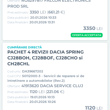
RO5297817 FALCON ELECTRONICS
Ofertant:
PROD SRL
3350
LEI (
661.21
€)
Preț estimativ:
20.01.2026 10:33
Data publicării:
20.01.2026 13:31
Data finalizării:
3350
LEI
OFERTA ACCEPTATA
CUMPĂRARE DIRECTĂ
PACHET 4 REVIZII DACIA SPRING
CJ28BOH, CJ28BOF, CJ28CHO si
CH28CHL
DA39667202
Cod unic:
50112000-3 - Servicii de reparare si de
Cod CPV:
intretinere a automobilelor (Rev.2)
41913620 DACIA SERVICE CLUJ
Ofertant:
1120
LEI (
221.06
€)
Preț estimativ:
19.01.2026 10:13
Data publicării:
20.01.2026 10:26
Data finalizării:
1120
LEI