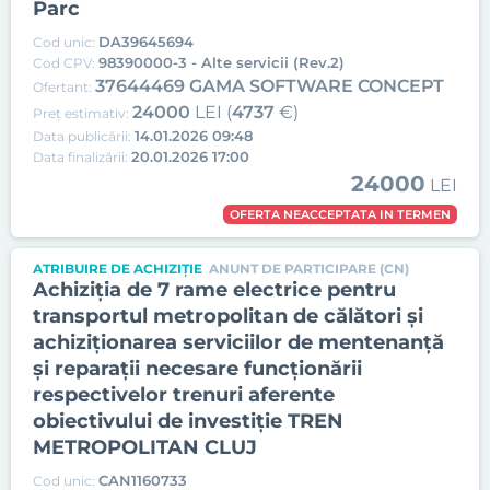
Parc
DA39645694
Cod unic:
98390000-3 - Alte servicii (Rev.2)
Cod CPV:
37644469 GAMA SOFTWARE CONCEPT
Ofertant:
24000
LEI (
4737
€)
Preț estimativ:
14.01.2026 09:48
Data publicării:
20.01.2026 17:00
Data finalizării:
24000
LEI
OFERTA NEACCEPTATA IN TERMEN
ATRIBUIRE DE ACHIZIȚIE
ANUNT DE PARTICIPARE (CN)
Achiziția de 7 rame electrice pentru
transportul metropolitan de călători și
achiziționarea serviciilor de mentenanță
și reparații necesare funcționării
respectivelor trenuri aferente
obiectivului de investiție TREN
METROPOLITAN CLUJ
CAN1160733
Cod unic: