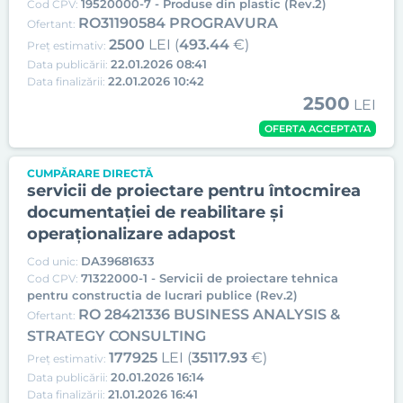
19520000-7 - Produse din plastic (Rev.2)
Cod CPV:
RO31190584 PROGRAVURA
Ofertant:
2500
LEI (
493.44
€)
Preț estimativ:
22.01.2026 08:41
Data publicării:
22.01.2026 10:42
Data finalizării:
2500
LEI
OFERTA ACCEPTATA
CUMPĂRARE DIRECTĂ
servicii de proiectare pentru întocmirea
documentației de reabilitare și
operaționalizare adapost
DA39681633
Cod unic:
71322000-1 - Servicii de proiectare tehnica
Cod CPV:
pentru constructia de lucrari publice (Rev.2)
RO 28421336 BUSINESS ANALYSIS &
Ofertant:
STRATEGY CONSULTING
177925
LEI (
35117.93
€)
Preț estimativ:
20.01.2026 16:14
Data publicării:
21.01.2026 16:41
Data finalizării: