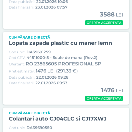
22.01.2026 10:06
Data publicării:
23.01.2026 07:57
Data finalizării:
3588
LEI
OFERTA ACCEPTATA
CUMPĂRARE DIRECTĂ
Lopata zapada plastic cu maner lemn
DA39691259
Cod unic:
44511000-5 - Scule de mana (Rev.2)
Cod CPV:
RO 23865605 PROFESIONAL SP
Ofertant:
1476
LEI (
291.33
€)
Preț estimativ:
22.01.2026 09:28
Data publicării:
22.01.2026 09:33
Data finalizării:
1476
LEI
OFERTA ACCEPTATA
CUMPĂRARE DIRECTĂ
Colantari auto CJ04CLC si CJ17XWJ
DA39690550
Cod unic: