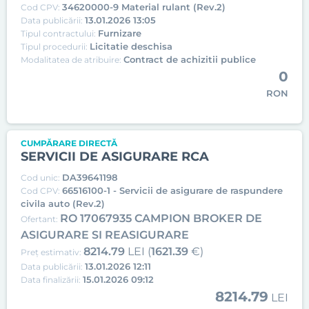
34620000-9 Material rulant (Rev.2)
Cod CPV:
13.01.2026 13:05
Data publicării:
Furnizare
Tipul contractului:
Licitatie deschisa
Tipul procedurii:
Contract de achizitii publice
Modalitatea de atribuire:
0
RON
CUMPĂRARE DIRECTĂ
SERVICII DE ASIGURARE RCA
DA39641198
Cod unic:
66516100-1 - Servicii de asigurare de raspundere
Cod CPV:
civila auto (Rev.2)
RO 17067935 CAMPION BROKER DE
Ofertant:
ASIGURARE SI REASIGURARE
8214.79
LEI (
1621.39
€)
Preț estimativ:
13.01.2026 12:11
Data publicării:
15.01.2026 09:12
Data finalizării:
8214.79
LEI