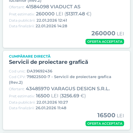
lucrarilor (Rev.2)
41584098 VIADUCT AS
Ofertant:
260000
LEI (
51317.48
€)
Preț estimativ:
22.01.2026 12:41
Data publicării:
22.01.2026 14:28
Data finalizării:
260000
LEI
OFERTA ACCEPTATA
CUMPĂRARE DIRECTĂ
Servicii de proiectare grafică
DA39692436
Cod unic:
79822500-7 - Servicii de proiectare grafica
Cod CPV:
(Rev.2)
43485970 VARAGUS DESIGN S.R.L.
Ofertant:
16500
LEI (
3256.69
€)
Preț estimativ:
22.01.2026 10:27
Data publicării:
26.01.2026 11:48
Data finalizării:
16500
LEI
OFERTA ACCEPTATA