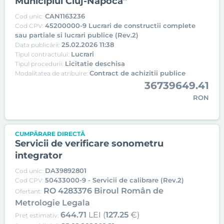
Municipiul Cluj-Napoca”
CAN1163236
Cod unic:
45200000-9 Lucrari de constructii complete
Cod CPV:
sau partiale si lucrari publice (Rev.2)
25.02.2026 11:38
Data publicării:
Lucrari
Tipul contractului:
Licitatie deschisa
Tipul procedurii:
Contract de achizitii publice
Modalitatea de atribuire:
36739649.41
RON
CUMPĂRARE DIRECTĂ
Servicii de verificare sonometru
integrator
DA39892801
Cod unic:
50433000-9 - Servicii de calibrare (Rev.2)
Cod CPV:
RO 4283376 Biroul Român de
Ofertant:
Metrologie Legala
644.71
LEI (
127.25
€)
Preț estimativ: