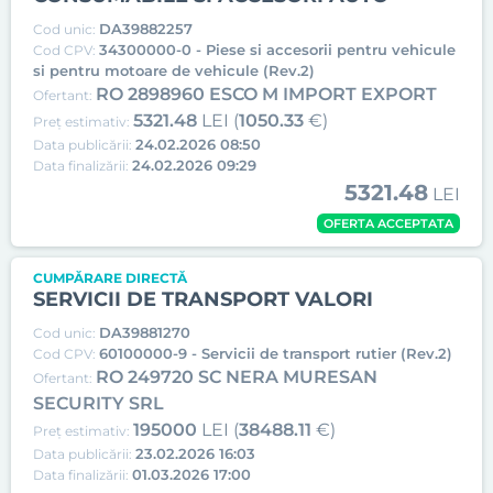
DA39882257
Cod unic:
34300000-0 - Piese si accesorii pentru vehicule
Cod CPV:
si pentru motoare de vehicule (Rev.2)
RO 2898960 ESCO M IMPORT EXPORT
Ofertant:
5321.48
LEI (
1050.33
€)
Preț estimativ:
24.02.2026 08:50
Data publicării:
24.02.2026 09:29
Data finalizării:
5321.48
LEI
OFERTA ACCEPTATA
CUMPĂRARE DIRECTĂ
SERVICII DE TRANSPORT VALORI
DA39881270
Cod unic:
60100000-9 - Servicii de transport rutier (Rev.2)
Cod CPV:
RO 249720 SC NERA MURESAN
Ofertant:
SECURITY SRL
195000
LEI (
38488.11
€)
Preț estimativ:
23.02.2026 16:03
Data publicării:
01.03.2026 17:00
Data finalizării: