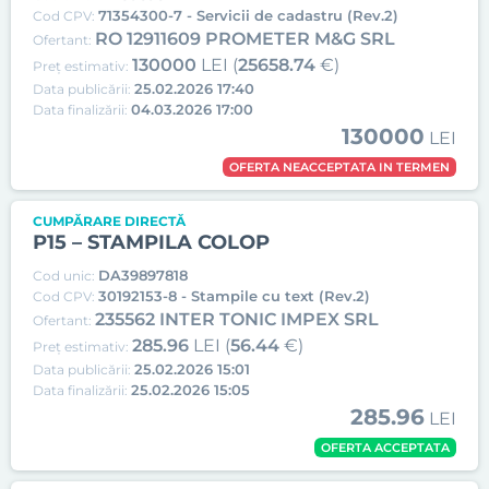
71354300-7 - Servicii de cadastru (Rev.2)
Cod CPV:
RO 12911609 PROMETER M&G SRL
Ofertant:
130000
LEI (
25658.74
€)
Preț estimativ:
25.02.2026 17:40
Data publicării:
04.03.2026 17:00
Data finalizării:
130000
LEI
OFERTA NEACCEPTATA IN TERMEN
CUMPĂRARE DIRECTĂ
P15 – STAMPILA COLOP
DA39897818
Cod unic:
30192153-8 - Stampile cu text (Rev.2)
Cod CPV:
235562 INTER TONIC IMPEX SRL
Ofertant:
285.96
LEI (
56.44
€)
Preț estimativ:
25.02.2026 15:01
Data publicării:
25.02.2026 15:05
Data finalizării:
285.96
LEI
OFERTA ACCEPTATA