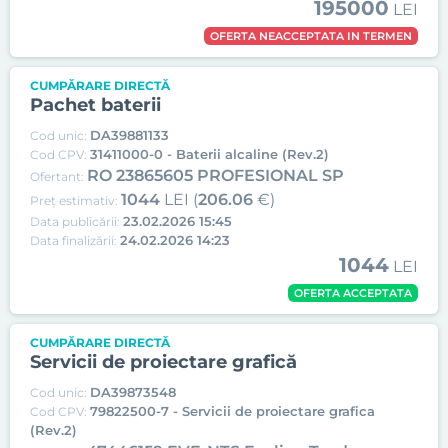
195000
LEI
OFERTA NEACCEPTATA IN TERMEN
CUMPĂRARE DIRECTĂ
Pachet baterii
DA39881133
Cod unic:
31411000-0 - Baterii alcaline (Rev.2)
Cod CPV:
RO 23865605 PROFESIONAL SP
Ofertant:
1044
LEI (
206.06
€)
Preț estimativ:
23.02.2026 15:45
Data publicării:
24.02.2026 14:23
Data finalizării:
1044
LEI
OFERTA ACCEPTATA
CUMPĂRARE DIRECTĂ
Servicii de proiectare grafică
DA39873548
Cod unic:
79822500-7 - Servicii de proiectare grafica
Cod CPV:
(Rev.2)