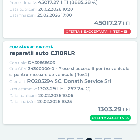
45017.27
LEI (
8885.28
€)
Preț estimativ:
20.02.2026 10:20
Data publicării:
25.02.2026 17:00
Data finalizării:
45017.27
LEI
OFERTA NEACCEPTATA IN TERMEN
CUMPĂRARE DIRECTĂ
reparatii auto CJ18RLR
DA39868606
Cod unic:
34300000-0 - Piese si accesorii pentru vehicule
Cod CPV:
si pentru motoare de vehicule (Rev.2)
RO205294 SC. Donath Service Srl
Ofertant:
1303.29
LEI (
257.24
€)
Preț estimativ:
20.02.2026 10:06
Data publicării:
20.02.2026 10:25
Data finalizării:
1303.29
LEI
OFERTA ACCEPTATA