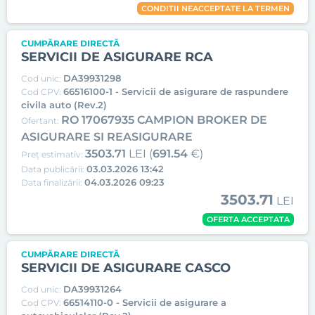
CONDITII NEACCEPTATE LA TERMEN
CUMPĂRARE DIRECTĂ
SERVICII DE ASIGURARE RCA
DA39931298
Cod unic:
66516100-1 - Servicii de asigurare de raspundere
Cod CPV:
civila auto (Rev.2)
RO 17067935 CAMPION BROKER DE
Ofertant:
ASIGURARE SI REASIGURARE
3503.71
LEI (
691.54
€)
Preț estimativ:
03.03.2026 13:42
Data publicării:
04.03.2026 09:23
Data finalizării:
3503.71
LEI
OFERTA ACCEPTATA
CUMPĂRARE DIRECTĂ
SERVICII DE ASIGURARE CASCO
DA39931264
Cod unic:
66514110-0 - Servicii de asigurare a
Cod CPV: