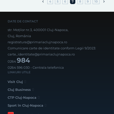
4
5
6
7
8
9
10
DATE DE CONTACT
str. Moților nr.3, 400001 Cluj-Napoca,
Cluj, România
registratura@primariaclujnapoca.ro
Comunicare carte de identitate conform Legii 9/2023:
carte_identitate@primariaclujnapoca.ro
984
0264
0264 596 030
- Centrala telefonica
LINKURI UTILE
Visit Cluj
Cluj Business
CTP Cluj-Napoca
Sport în Cluj-Napoca