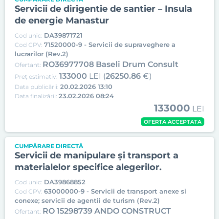
Servicii de dirigentie de santier – Insula
de energie Manastur
DA39871721
Cod unic:
71520000-9 - Servicii de supraveghere a
Cod CPV:
lucrarilor (Rev.2)
RO36977708 Baseli Drum Consult
Ofertant:
133000
LEI (
26250.86
€)
Preț estimativ:
20.02.2026 13:10
Data publicării:
23.02.2026 08:24
Data finalizării:
133000
LEI
OFERTA ACCEPTATA
CUMPĂRARE DIRECTĂ
Servicii de manipulare și transport a
materialelor specifice alegerilor.
DA39868852
Cod unic:
63000000-9 - Servicii de transport anexe si
Cod CPV:
conexe; servicii de agentii de turism (Rev.2)
RO 15298739 ANDO CONSTRUCT
Ofertant: