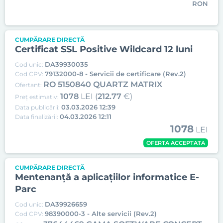
RON
CUMPĂRARE DIRECTĂ
Certificat SSL Positive Wildcard 12 luni
DA39930035
Cod unic:
79132000-8 - Servicii de certificare (Rev.2)
Cod CPV:
RO 5150840 QUARTZ MATRIX
Ofertant:
1078
LEI (
212.77
€)
Preț estimativ:
03.03.2026 12:39
Data publicării:
04.03.2026 12:11
Data finalizării:
1078
LEI
OFERTA ACCEPTATA
CUMPĂRARE DIRECTĂ
Mentenanță a aplicațiilor informatice E-
Parc
DA39926659
Cod unic:
98390000-3 - Alte servicii (Rev.2)
Cod CPV: