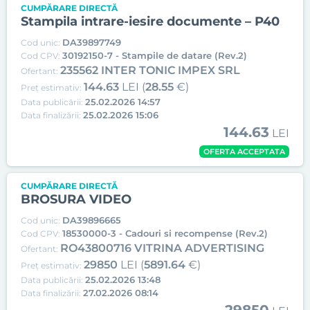
CUMPĂRARE DIRECTĂ
Stampila intrare-iesire documente – P40
DA39897749
Cod unic:
30192150-7 - Stampile de datare (Rev.2)
Cod CPV:
235562 INTER TONIC IMPEX SRL
Ofertant:
144.63
LEI (
28.55
€)
Preț estimativ:
25.02.2026 14:57
Data publicării:
25.02.2026 15:06
Data finalizării:
144.63
LEI
OFERTA ACCEPTATA
CUMPĂRARE DIRECTĂ
BROSURA VIDEO
DA39896665
Cod unic:
18530000-3 - Cadouri si recompense (Rev.2)
Cod CPV:
RO43800716 VITRINA ADVERTISING
Ofertant:
29850
LEI (
5891.64
€)
Preț estimativ:
25.02.2026 13:48
Data publicării:
27.02.2026 08:14
Data finalizării: