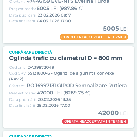
47446159 EVE-NTS Evelina Turda
Ofertant:
5005
LEI (
987.86
€)
Preț estimativ:
23.02.2026 08:17
Data publicării:
04.03.2026 17:00
Data finalizării:
5005
LEI
CONDITII NEACCEPTATE LA TERMEN
CUMPĂRARE DIRECTĂ
Oglinda trafic cu diametrul D = 800 mm
DA39872049
Cod unic:
35121800-6 - Oglinzi de siguranta convexe
Cod CPV:
(Rev.2)
RO 16997131 GIROD Semnalizare Rutiera
Ofertant:
42000
LEI (
8289.75
€)
Preț estimativ:
20.02.2026 13:35
Data publicării:
25.02.2026 17:00
Data finalizării:
42000
LEI
OFERTA NEACCEPTATA IN TERMEN
CUMPĂRARE DIRECTĂ