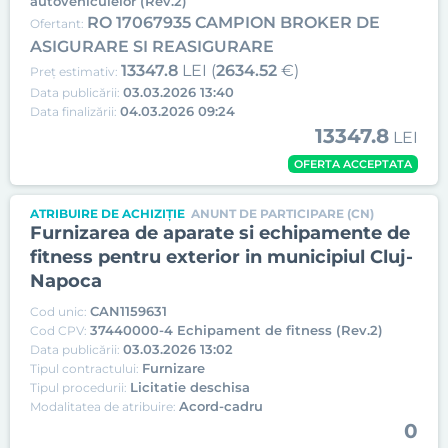
autovehiculelor (Rev.2)
RO 17067935 CAMPION BROKER DE
Ofertant:
ASIGURARE SI REASIGURARE
13347.8
LEI (
2634.52
€)
Preț estimativ:
03.03.2026 13:40
Data publicării:
04.03.2026 09:24
Data finalizării:
13347.8
LEI
OFERTA ACCEPTATA
ATRIBUIRE DE ACHIZIȚIE
ANUNT DE PARTICIPARE (CN)
Furnizarea de aparate si echipamente de
fitness pentru exterior in municipiul Cluj-
Napoca
CAN1159631
Cod unic:
37440000-4 Echipament de fitness (Rev.2)
Cod CPV:
03.03.2026 13:02
Data publicării:
Furnizare
Tipul contractului:
Licitatie deschisa
Tipul procedurii:
Acord-cadru
Modalitatea de atribuire:
0