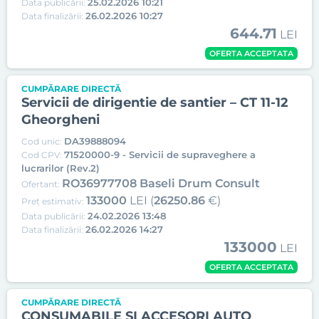
25.02.2026 10:21
Data publicării:
26.02.2026 10:27
Data finalizării:
644.71
LEI
OFERTA ACCEPTATA
CUMPĂRARE DIRECTĂ
Servicii de dirigentie de santier – CT 11-12
Gheorgheni
DA39888094
Cod unic:
71520000-9 - Servicii de supraveghere a
Cod CPV:
lucrarilor (Rev.2)
RO36977708 Baseli Drum Consult
Ofertant:
133000
LEI (
26250.86
€)
Preț estimativ:
24.02.2026 13:48
Data publicării:
26.02.2026 14:27
Data finalizării:
133000
LEI
OFERTA ACCEPTATA
CUMPĂRARE DIRECTĂ
CONSUMABILE SI ACCESORI AUTO