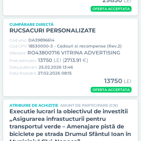
29850
LEI
OFERTA ACCEPTATA
CUMPĂRARE DIRECTĂ
RUCSACURI PERSONALIZATE
DA39896614
Cod unic:
18530000-3 - Cadouri si recompense (Rev.2)
Cod CPV:
RO43800716 VITRINA ADVERTISING
Ofertant:
13750
LEI (
2713.91
€)
Preț estimativ:
25.02.2026 13:46
Data publicării:
27.02.2026 08:15
Data finalizării:
13750
LEI
OFERTA ACCEPTATA
ATRIBUIRE DE ACHIZIȚIE
ANUNT DE PARTICIPARE (CN)
Executie lucrari la obiectivul de investitii
„Asigurarea infrastucturii pentru
transportul verde – Amenajare pistă de
biciclete pe strada Drumul Sfântul Ioan în