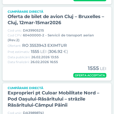
CUMPĂRARE DIRECTĂ
Oferta de bilet de avion Cluj – Bruxelles –
Cluj, 12mar-15mar2026
DA39905215
Cod unic:
60400000-2 - Servicii de transport aerian
Cod CPV:
(Rev.2)
RO 3553943 EXIMTUR
Ofertant:
1555
LEI (
306.92
€)
Preț estimativ:
26.02.2026 13:55
Data publicării:
26.02.2026 16:55
Data finalizării:
1555
LEI
OFERTA ACCEPTATA
CUMPĂRARE DIRECTĂ
Exproprieri pt Culoar Mobilitate Nord –
Pod Oașului-Răsăritului – străzile
Răsăritului-Câmpul Pâinii
DA39898741
Cod unic: