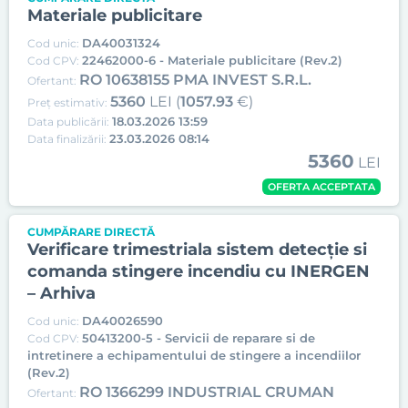
Materiale publicitare
DA40031324
Cod unic:
22462000-6 - Materiale publicitare (Rev.2)
Cod CPV:
RO 10638155 PMA INVEST S.R.L.
Ofertant:
5360
LEI (
1057.93
€)
Preț estimativ:
18.03.2026 13:59
Data publicării:
23.03.2026 08:14
Data finalizării:
5360
LEI
OFERTA ACCEPTATA
CUMPĂRARE DIRECTĂ
Verificare trimestriala sistem detecție si
comanda stingere incendiu cu INERGEN
– Arhiva
DA40026590
Cod unic:
50413200-5 - Servicii de reparare si de
Cod CPV:
intretinere a echipamentului de stingere a incendiilor
(Rev.2)
RO 1366299 INDUSTRIAL CRUMAN
Ofertant: