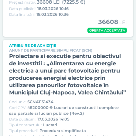
36608
LEI (
7225.5
€)
Preț estimativ:
18.03.2026 10:16
Data publicării:
18.03.2026 10:36
Data finalizării:
36608
LEI
OFERTA ACCEPTATA
ATRIBUIRE DE ACHIZIȚIE
ANUNT DE PARTICIPARE SIMPLIFICAT (SCN)
Proiectare si executie pentru obiectivul
de investitii : „Alimentarea cu energie
electrica a unui parc fotovoltaic pentru
producerea energiei electrice prin
utilizarea panourilor fotovoltaice în
Municipiul Cluj-Napoca, Valea Chintăului”
SCNA1131434
Cod unic:
45200000-9 Lucrari de constructii complete
Cod CPV:
sau partiale si lucrari publice (Rev.2)
17.03.2026 14:05
Data publicării:
Lucrari
Tipul contractului:
Procedura simplificata
Tipul procedurii: