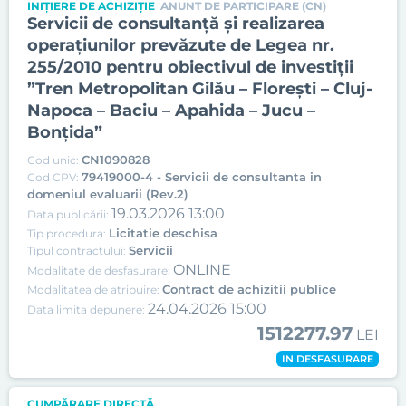
INIȚIERE DE ACHIZIȚIE
ANUNT DE PARTICIPARE (CN)
Servicii de consultanță și realizarea
operațiunilor prevăzute de Legea nr.
255/2010 pentru obiectivul de investiții
”Tren Metropolitan Gilău – Floreşti – Cluj-
Napoca – Baciu – Apahida – Jucu –
Bonţida”
CN1090828
Cod unic:
79419000-4 - Servicii de consultanta in
Cod CPV:
domeniul evaluarii (Rev.2)
19.03.2026 13:00
Data publicării:
Licitatie deschisa
Tip procedura:
Servicii
Tipul contractului:
ONLINE
Modalitate de desfasurare:
Contract de achizitii publice
Modalitatea de atribuire:
24.04.2026 15:00
Data limita depunere:
1512277.97
LEI
IN DESFASURARE
CUMPĂRARE DIRECTĂ