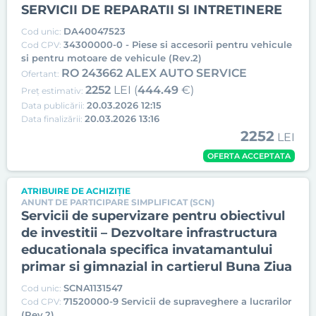
SERVICII DE REPARATII SI INTRETINERE
DA40047523
Cod unic:
34300000-0 - Piese si accesorii pentru vehicule
Cod CPV:
si pentru motoare de vehicule (Rev.2)
RO 243662 ALEX AUTO SERVICE
Ofertant:
2252
LEI (
444.49
€)
Preț estimativ:
20.03.2026 12:15
Data publicării:
20.03.2026 13:16
Data finalizării:
2252
LEI
OFERTA ACCEPTATA
ATRIBUIRE DE ACHIZIȚIE
ANUNT DE PARTICIPARE SIMPLIFICAT (SCN)
Servicii de supervizare pentru obiectivul
de investitii – Dezvoltare infrastructura
educationala specifica invatamantului
primar si gimnazial in cartierul Buna Ziua
SCNA1131547
Cod unic:
71520000-9 Servicii de supraveghere a lucrarilor
Cod CPV:
(Rev.2)