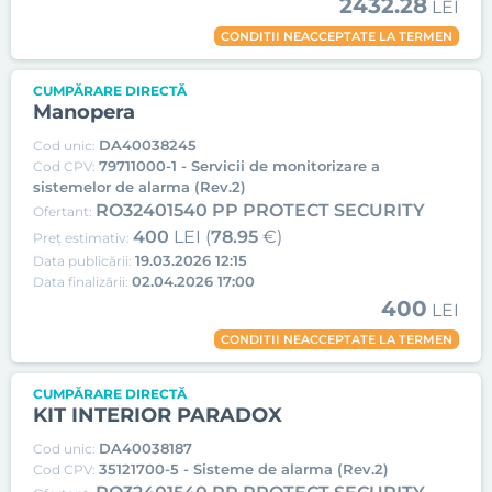
2432.28
LEI
CONDITII NEACCEPTATE LA TERMEN
CUMPĂRARE DIRECTĂ
Manopera
DA40038245
Cod unic:
79711000-1 - Servicii de monitorizare a
Cod CPV:
sistemelor de alarma (Rev.2)
RO32401540 PP PROTECT SECURITY
Ofertant:
400
LEI (
78.95
€)
Preț estimativ:
19.03.2026 12:15
Data publicării:
02.04.2026 17:00
Data finalizării:
400
LEI
CONDITII NEACCEPTATE LA TERMEN
CUMPĂRARE DIRECTĂ
KIT INTERIOR PARADOX
DA40038187
Cod unic:
35121700-5 - Sisteme de alarma (Rev.2)
Cod CPV: