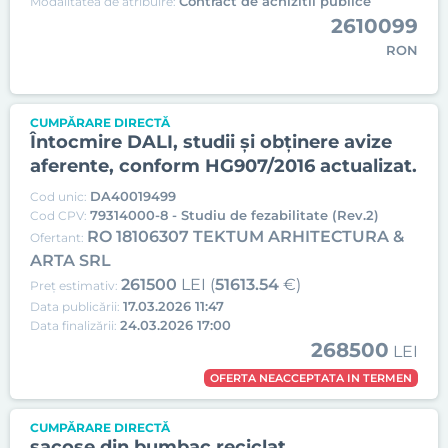
Contract de achizitii publice
Modalitatea de atribuire:
2610099
RON
CUMPĂRARE DIRECTĂ
Întocmire DALI, studii și obținere avize
aferente, conform HG907/2016 actualizat.
DA40019499
Cod unic:
79314000-8 - Studiu de fezabilitate (Rev.2)
Cod CPV:
RO 18106307 TEKTUM ARHITECTURA &
Ofertant:
ARTA SRL
261500
LEI (
51613.54
€)
Preț estimativ:
17.03.2026 11:47
Data publicării:
24.03.2026 17:00
Data finalizării:
268500
LEI
OFERTA NEACCEPTATA IN TERMEN
CUMPĂRARE DIRECTĂ
sacoșe din bumbac reciclat