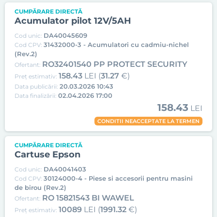
CUMPĂRARE DIRECTĂ
Acumulator pilot 12V/5AH
DA40045609
Cod unic:
31432000-3 - Acumulatori cu cadmiu-nichel
Cod CPV:
(Rev.2)
RO32401540 PP PROTECT SECURITY
Ofertant:
158.43
LEI (
31.27
€)
Preț estimativ:
20.03.2026 10:43
Data publicării:
02.04.2026 17:00
Data finalizării:
158.43
LEI
CONDITII NEACCEPTATE LA TERMEN
CUMPĂRARE DIRECTĂ
Cartuse Epson
DA40041403
Cod unic:
30124000-4 - Piese si accesorii pentru masini
Cod CPV:
de birou (Rev.2)
RO 15821543 BI WAWEL
Ofertant:
10089
LEI (
1991.32
€)
Preț estimativ: