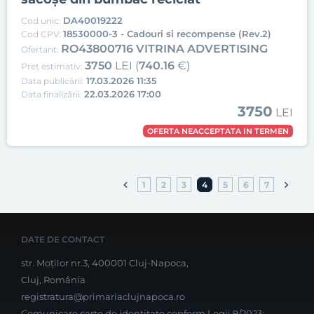
DA40019222
Cod unic:
18530000-3 - Cadouri si recompense (Rev.2)
Cod CPV:
RO43800716 VITRINA ADVERTISING
Ofertant:
3750
LEI (
740.16
€)
Preț estimativ:
17.03.2026 11:35
Data publicării:
22.03.2026 17:00
Data finalizării:
3750
LEI
OFERTA NEACCEPTATA IN TERMEN
1
2
3
4
5
6
7
DATE DE CONTACT
str. Moților nr.3, 400001 Cluj-Napoca,
Cluj, România
registratura@primariaclujnapoca.ro
Comunicare carte de identitate conform Legii 9/2023: