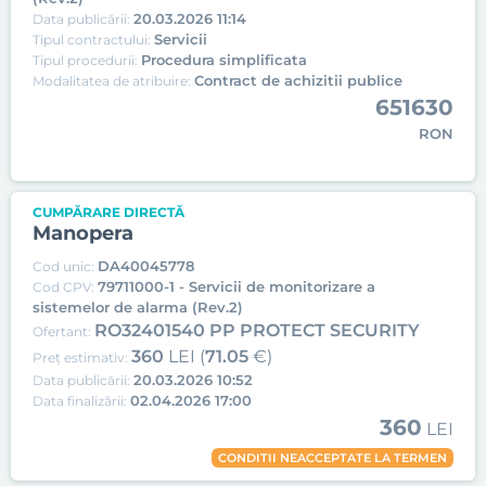
20.03.2026 11:14
Data publicării:
Servicii
Tipul contractului:
Procedura simplificata
Tipul procedurii:
Contract de achizitii publice
Modalitatea de atribuire:
651630
RON
CUMPĂRARE DIRECTĂ
Manopera
DA40045778
Cod unic:
79711000-1 - Servicii de monitorizare a
Cod CPV:
sistemelor de alarma (Rev.2)
RO32401540 PP PROTECT SECURITY
Ofertant:
360
LEI (
71.05
€)
Preț estimativ:
20.03.2026 10:52
Data publicării:
02.04.2026 17:00
Data finalizării:
360
LEI
CONDITII NEACCEPTATE LA TERMEN