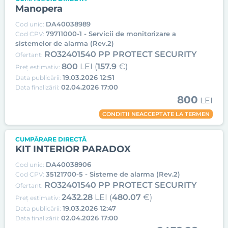
Manopera
DA40038989
Cod unic:
79711000-1 - Servicii de monitorizare a
Cod CPV:
sistemelor de alarma (Rev.2)
RO32401540 PP PROTECT SECURITY
Ofertant:
800
LEI (
157.9
€)
Preț estimativ:
19.03.2026 12:51
Data publicării:
02.04.2026 17:00
Data finalizării:
800
LEI
CONDITII NEACCEPTATE LA TERMEN
CUMPĂRARE DIRECTĂ
KIT INTERIOR PARADOX
DA40038906
Cod unic:
35121700-5 - Sisteme de alarma (Rev.2)
Cod CPV:
RO32401540 PP PROTECT SECURITY
Ofertant:
2432.28
LEI (
480.07
€)
Preț estimativ:
19.03.2026 12:47
Data publicării:
02.04.2026 17:00
Data finalizării: