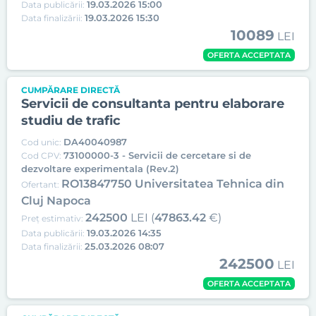
19.03.2026 15:00
Data publicării:
19.03.2026 15:30
Data finalizării:
10089
LEI
OFERTA ACCEPTATA
CUMPĂRARE DIRECTĂ
Servicii de consultanta pentru elaborare
studiu de trafic
DA40040987
Cod unic:
73100000-3 - Servicii de cercetare si de
Cod CPV:
dezvoltare experimentala (Rev.2)
RO13847750 Universitatea Tehnica din
Ofertant:
Cluj Napoca
242500
LEI (
47863.42
€)
Preț estimativ:
19.03.2026 14:35
Data publicării:
25.03.2026 08:07
Data finalizării:
242500
LEI
OFERTA ACCEPTATA