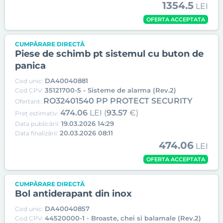
1354.5
LEI
OFERTA ACCEPTATA
CUMPĂRARE DIRECTĂ
Piese de schimb pt sistemul cu buton de
panica
DA40040881
Cod unic:
35121700-5 - Sisteme de alarma (Rev.2)
Cod CPV:
RO32401540 PP PROTECT SECURITY
Ofertant:
474.06
LEI (
93.57
€)
Preț estimativ:
19.03.2026 14:29
Data publicării:
20.03.2026 08:11
Data finalizării:
474.06
LEI
OFERTA ACCEPTATA
CUMPĂRARE DIRECTĂ
Bol antiderapant din inox
DA40040857
Cod unic:
44520000-1 - Broaste, chei si balamale (Rev.2)
Cod CPV: