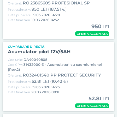
RO 23865605 PROFESIONAL SP
Ofertant:
950
LEI (
187.51
€)
Preț estimativ:
19.03.2026 14:28
Data publicării:
19.03.2026 14:52
Data finalizării:
950
LEI
OFERTA ACCEPTATA
CUMPĂRARE DIRECTĂ
Acumulator pilot 12V/5AH
DA40040808
Cod unic:
31432000-3 - Acumulatori cu cadmiu-nichel
Cod CPV:
(Rev.2)
RO32401540 PP PROTECT SECURITY
Ofertant:
52.81
LEI (
10.42
€)
Preț estimativ:
19.03.2026 14:25
Data publicării:
20.03.2026 08:11
Data finalizării:
52.81
LEI
OFERTA ACCEPTATA