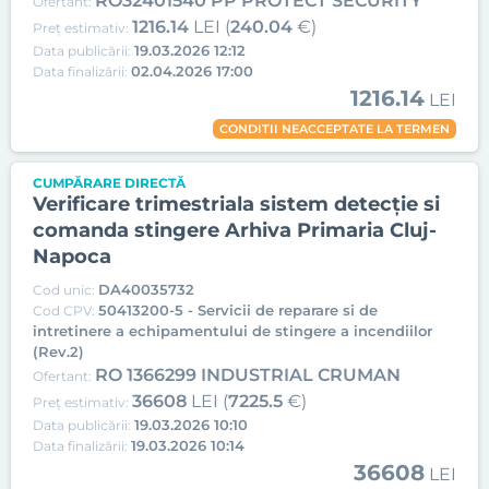
RO32401540 PP PROTECT SECURITY
Ofertant:
1216.14
LEI (
240.04
€)
Preț estimativ:
19.03.2026 12:12
Data publicării:
02.04.2026 17:00
Data finalizării:
1216.14
LEI
CONDITII NEACCEPTATE LA TERMEN
CUMPĂRARE DIRECTĂ
Verificare trimestriala sistem detecție si
comanda stingere Arhiva Primaria Cluj-
Napoca
DA40035732
Cod unic:
50413200-5 - Servicii de reparare si de
Cod CPV:
intretinere a echipamentului de stingere a incendiilor
(Rev.2)
RO 1366299 INDUSTRIAL CRUMAN
Ofertant:
36608
LEI (
7225.5
€)
Preț estimativ:
19.03.2026 10:10
Data publicării:
19.03.2026 10:14
Data finalizării:
36608
LEI