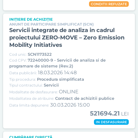
CONDITII REFUZATE
INIȚIERE DE ACHIZIȚIE
ANUNT DE PARTICIPARE SIMPLIFICAT (SCN)
Servicii integrate de analiza in cadrul
proiectului ZERO-MOVE – Zero Emission
Mobility Initiatives
SCN1173522
Cod unic:
72240000-9 - Servicii de analiza si de
Cod CPV:
programare de sisteme (Rev.2)
18.03.2026 14:48
Data publicării:
Procedura simplificata
Tip procedura:
Servicii
Tipul contractului:
ONLINE
Modalitate de desfasurare:
Contract de achizitii publice
Modalitatea de atribuire:
30.03.2026 15:00
Data limita depunere:
521694.21
LEI
IN DESFASURARE
CUMPĂRARE DIRECTĂ