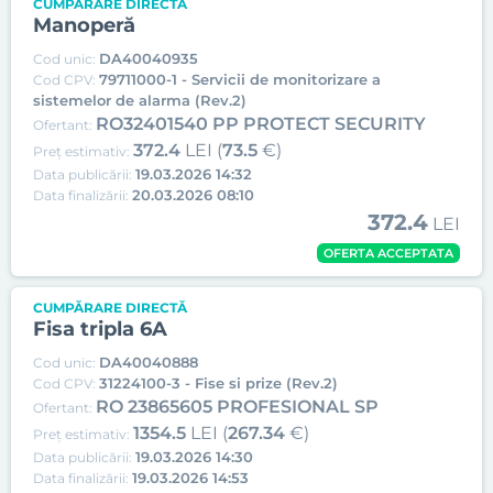
CUMPĂRARE DIRECTĂ
Manoperă
DA40040935
Cod unic:
79711000-1 - Servicii de monitorizare a
Cod CPV:
sistemelor de alarma (Rev.2)
RO32401540 PP PROTECT SECURITY
Ofertant:
372.4
LEI (
73.5
€)
Preț estimativ:
19.03.2026 14:32
Data publicării:
20.03.2026 08:10
Data finalizării:
372.4
LEI
OFERTA ACCEPTATA
CUMPĂRARE DIRECTĂ
Fisa tripla 6A
DA40040888
Cod unic:
31224100-3 - Fise si prize (Rev.2)
Cod CPV:
RO 23865605 PROFESIONAL SP
Ofertant:
1354.5
LEI (
267.34
€)
Preț estimativ:
19.03.2026 14:30
Data publicării:
19.03.2026 14:53
Data finalizării: