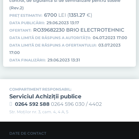
control, de siguranta si de semnalizare pentru sosele
(Rev.2)
6700
LEI (
1351.27
€)
PREȚ ESTIMATIV:
29.06.2023 13:17
DATA PUBLICĂRII:
RO39682230 BRIO ELECTROTEHNIC
OFERTANT:
04.07.2023 17:00
DATA LIMITĂ DE RĂSPUNS A AUTORITĂȚII:
03.07.2023
DATA LIMITĂ DE RĂSPUNS A OFERTANTULUI:
17:00
29.06.2023 13:31
DATA FINALIZĂRII:
COMPARTIMENT RESPONSABIL:
Serviciul Achiziţii publice
0264 592 588
0264 596 030 / 4402
Str. Moţilor nr. 3, cam. 4, 4 A, 5
DATE DE CONTACT