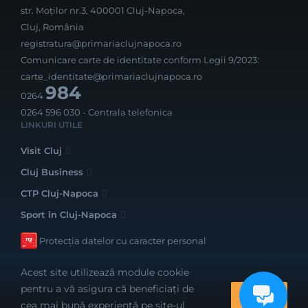
str. Moților nr.3, 400001 Cluj-Napoca,
Cluj, România
registratura@primariaclujnapoca.ro
Comunicare carte de identitate conform Legii 9/2023:
carte_identitate@primariaclujnapoca.ro
984
0264
0264 596 030
- Centrala telefonica
LINKURI UTILE
Visit Cluj
Cluj Business
CTP Cluj-Napoca
Sport în Cluj-Napoca
Protecția datelor cu caracter personal
Acest site utilizează module cookie
pentru a vă asigura că beneficiați de
OK
cea mai bună experiență pe site-ul