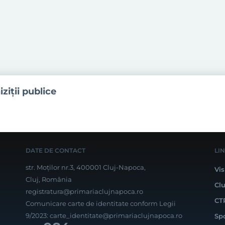
iziţii publice
DATE DE CONTACT
LI
str. Moților nr.3, 400001 Cluj-Napoca,
Vis
Cluj, România
Cl
registratura@primariaclujnapoca.ro
CT
Comunicare carte de identitate conform Legii
9/2023:
carte_identitate@primariaclujnapoca.ro
Sp