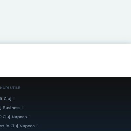
NKURI UTILE
it Cluj
uj Business
P Cluj-Napoca
ort în Cluj-Napoca