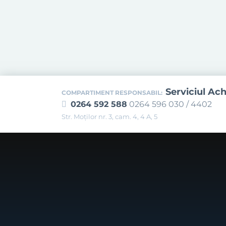
Serviciul Ach
COMPARTIMENT RESPONSABIL:
0264 592 588
0264 596 030 / 4402
Str. Moţilor nr. 3, cam. 4, 4 A, 5