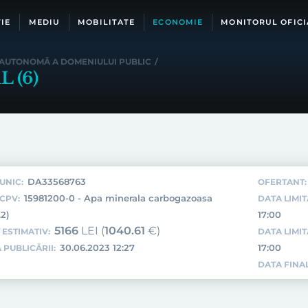
IE
MEDIU
MOBILITATE
ECONOMIE
MONITORUL OFICI
 AUTONOMĂ A DOMENIULUI PUBLIC
/
 (6)
DA33568763
UNIC:
OFERTANT:
15981200-0 - Apa minerala carbogazoasa
CPV:
DATA LIMIT
.2)
17:00
5166
LEI (
1040.61
€)
 ESTIMATIV:
DATA LIMI
30.06.2023 12:27
17:00
 PUBLICĂRII:
DATA FINAL