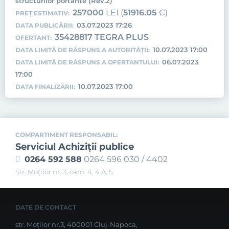
structurilor portante (Rev.2)
257000
LEI (
51916.05
€)
PREȚ ESTIMATIV:
03.07.2023 17:26
DATA PUBLICĂRII:
35428817 TEGRA PLUS
OFERTANT:
10.07.2023 17:00
DATA LIMITĂ DE RĂSPUNS A AUTORITĂȚII:
06.07.2023
DATA LIMITĂ DE RĂSPUNS A OFERTANTULUI:
17:00
10.07.2023 17:00
DATA FINALIZĂRII:
COMPARTIMENT RESPONSABIL:
Serviciul Achiziţii publice
0264 592 588
0264 596 030 / 4402
Str. Moţilor nr. 3, cam. 4, 4 A, 5
DATE DE CONTACT
str. Moților nr.3, 400001 Cluj-Napoca,