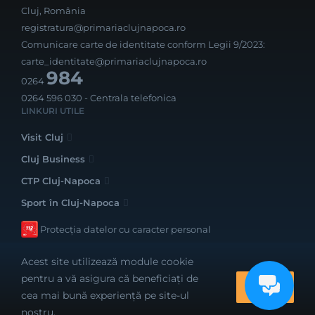
Cluj, România
registratura@primariaclujnapoca.ro
Comunicare carte de identitate conform Legii 9/2023:
carte_identitate@primariaclujnapoca.ro
984
0264
0264 596 030
- Centrala telefonica
LINKURI UTILE
Visit Cluj
Cluj Business
CTP Cluj-Napoca
Sport în Cluj-Napoca
Protecția datelor cu caracter personal
Acest site utilizează module cookie
pentru a vă asigura că beneficiați de
OK
cea mai bună experiență pe site-ul
Realizat cu bune intenții de către
nostru.