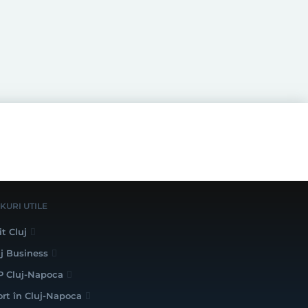
NKURI UTILE
it Cluj
uj Business
P Cluj-Napoca
ort în Cluj-Napoca