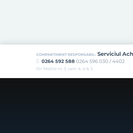
Serviciul Ach
COMPARTIMENT RESPONSABIL:
0264 592 588
0264 596 030 / 4402
Str. Moţilor nr. 3, cam. 4, 4 A, 5