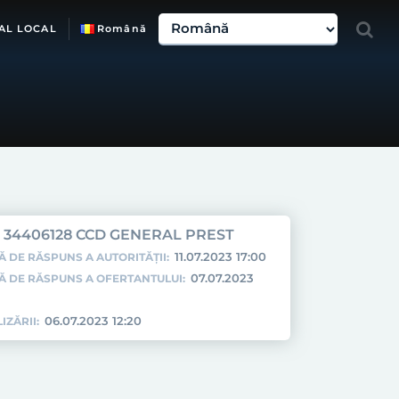
AL LOCAL
Română
34406128 CCD GENERAL PREST
11.07.2023 17:00
Ă DE RĂSPUNS A AUTORITĂȚII:
07.07.2023
TĂ DE RĂSPUNS A OFERTANTULUI:
06.07.2023 12:20
IZĂRII: