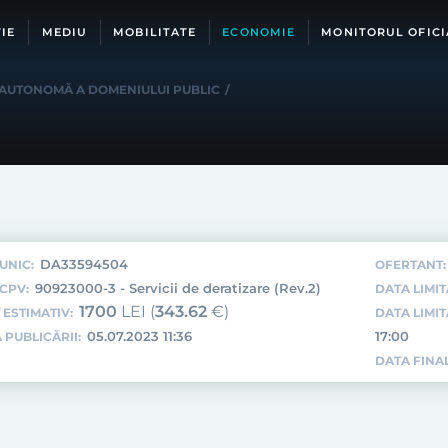
IE
MEDIU
MOBILITATE
ECONOMIE
MONITORUL OFICI
 AUTONOMĂ A DOMENIULUI PUBLIC
/
DA33594504
UNIC:
OFERTANT:
90923000-3 - Servicii de deratizare (Rev.2)
CPV:
DATA LIMIT
1700
LEI (
343.62
€)
 ESTIMATIV:
DATA LIMI
05.07.2023 11:36
17:00
 PUBLICĂRII:
DATA FINAL