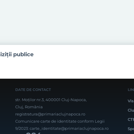
iziţii publice
DATE DE CONTACT
LI
str. Moților nr.3, 400001 Cluj-Napoca,
Vis
Cluj, România
Cl
registratura@primariaclujnapoca.ro
CT
Comunicare carte de identitate conform Legii
9/2023:
carte_identitate@primariaclujnapoca.ro
Sp