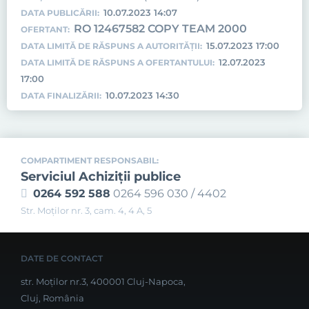
10.07.2023 14:07
DATA PUBLICĂRII:
RO 12467582 COPY TEAM 2000
OFERTANT:
15.07.2023 17:00
DATA LIMITĂ DE RĂSPUNS A AUTORITĂȚII:
12.07.2023
DATA LIMITĂ DE RĂSPUNS A OFERTANTULUI:
17:00
10.07.2023 14:30
DATA FINALIZĂRII:
COMPARTIMENT RESPONSABIL:
Serviciul Achiziţii publice
0264 592 588
0264 596 030 / 4402
Str. Moţilor nr. 3, cam. 4, 4 A, 5
DATE DE CONTACT
str. Moților nr.3, 400001 Cluj-Napoca,
Cluj, România