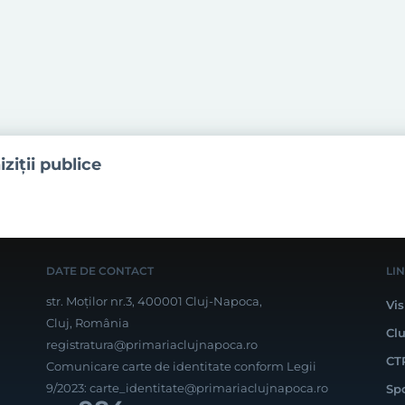
iziţii publice
DATE DE CONTACT
LI
str. Moților nr.3, 400001 Cluj-Napoca,
Vis
Cluj, România
Cl
registratura@primariaclujnapoca.ro
CT
Comunicare carte de identitate conform Legii
9/2023:
carte_identitate@primariaclujnapoca.ro
Sp