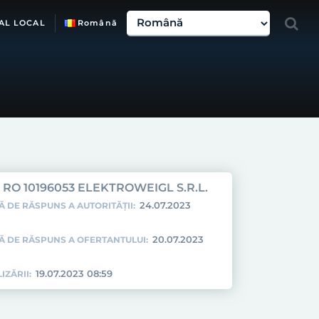
AL LOCAL
Română
RO 10196053 ELEKTROWEIGL S.R.L.
24.07.2023
Ă DE RĂSPUNS A AUTORITĂȚII:
20.07.2023
TĂ DE RĂSPUNS A OFERTANTULUI:
19.07.2023 08:59
IZĂRII: