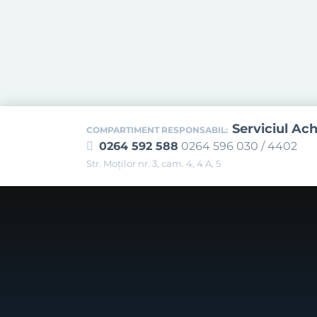
Serviciul Ach
COMPARTIMENT RESPONSABIL:
0264 592 588
0264 596 030 / 4402
Str. Moţilor nr. 3, cam. 4, 4 A, 5