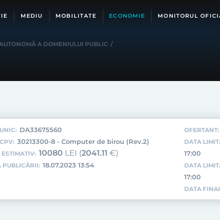
IE
MEDIU
MOBILITATE
ECONOMIE
MONITORUL OFICI
 AUTONOMĂ A DOMENIULUI PUBLIC
/
DA33675560
UNIC:
OFERTANT:
30213300-8 - Computer de birou (Rev.2)
CPV:
DATA LIMIT
10080
LEI (
2041.11
€)
17:00
 ESTIMATIV:
18.07.2023 13:54
 PUBLICĂRII:
DATA LIMI
17:00
DATA FINAL