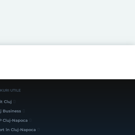
NKURI UTILE
it Cluj
uj Business
P Cluj-Napoca
ort în Cluj-Napoca