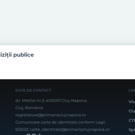
iziţii publice
DATE DE CONTACT
LI
str. Moților nr.3, 400001 Cluj-Napoca,
Vis
Cluj, România
Cl
registratura@primariaclujnapoca.ro
CT
Comunicare carte de identitate conform Legii
9/2023:
carte_identitate@primariaclujnapoca.ro
Sp