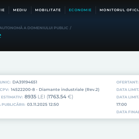
IE
MEDIU
MOBILITATE
ECONOMIE
MONITORUL OFICI
 AUTONOMĂ A DOMENIULUI PUBLIC
/
e
DA39194651
UNIC:
OFERTANT:
14522200-8 - Diamante industriale (Rev.2)
CPV:
DATA LIMIT
8935
LEI (
1763.54
€)
 ESTIMATIV:
DATA LIMI
03.11.2025 12:50
17:00
 PUBLICĂRII:
DATA FINAL