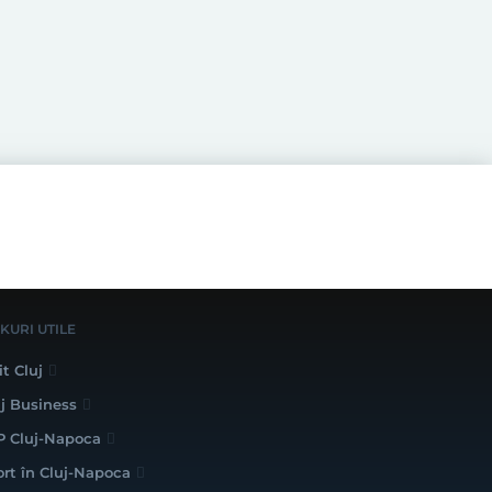
NKURI UTILE
it Cluj
uj Business
P Cluj-Napoca
ort în Cluj-Napoca