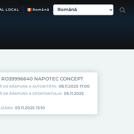
AL LOCAL
Română
RO39996640 NAPOTEC CONCEPT
08.11.2025 17:00
Ă DE RĂSPUNS A AUTORITĂȚII:
05.11.2025
TĂ DE RĂSPUNS A OFERTANTULUI:
03.11.2025 13:10
IZĂRII: