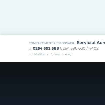
Serviciul Ach
COMPARTIMENT RESPONSABIL:
0264 592 588
0264 596 030 / 4402
Str. Moţilor nr. 3, cam. 4, 4 A, 5