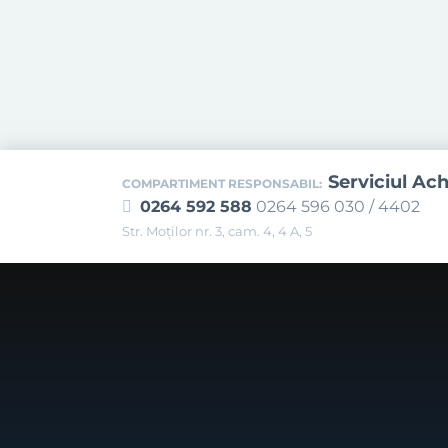
Serviciul Ach
COMPARTIMENT RESPONSABIL:
0264 592 588
0264 596 030 / 4402
Str. Moţilor nr. 3, cam. 4, 4 A, 5