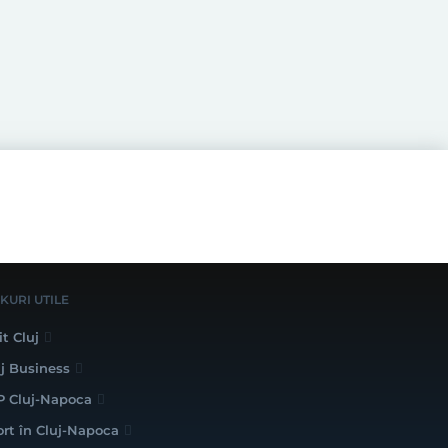
NKURI UTILE
it Cluj
uj Business
P Cluj-Napoca
ort în Cluj-Napoca