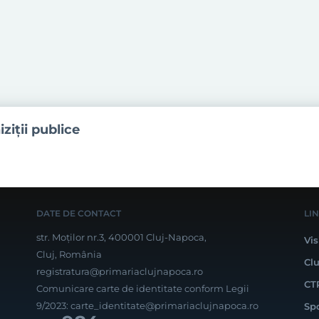
iziţii publice
DATE DE CONTACT
LI
str. Moților nr.3, 400001 Cluj-Napoca,
Vis
Cluj, România
Cl
registratura@primariaclujnapoca.ro
CT
Comunicare carte de identitate conform Legii
9/2023:
carte_identitate@primariaclujnapoca.ro
Sp