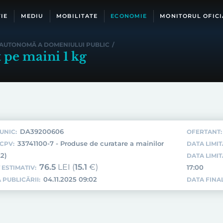
IE
MEDIU
MOBILITATE
ECONOMIE
MONITORUL OFICI
 AUTONOMĂ A DOMENIULUI PUBLIC
/
 pe maini 1 kg
DA39200606
UNIC:
OFERTANT:
33741100-7 - Produse de curatare a mainilor
CPV:
DATA LIMIT
.2)
DATA LIMI
76.5
LEI (
15.1
€)
17:00
 ESTIMATIV:
04.11.2025 09:02
 PUBLICĂRII:
DATA FINAL