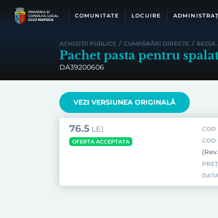
Skip
to
COMUNITATE
LOCUIRE
ADMINISTRAȚ
content
ACHIZIȚII PUBLICE
/
CUMPĂRĂRI DIRECTE
/
REGIA
Pachet pasta pentru spalat
DA39200606
VEZI VERSIUNEA ORIGINALĂ
76.5
LEI
COD 
COD 
OFERTA ACCEPTATA
(Rev
PREȚ
DATA