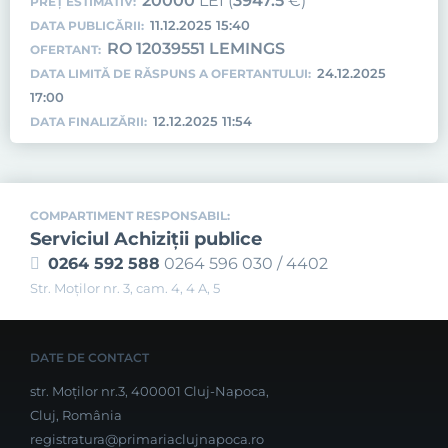
20000
LEI (
3947.5
€)
PREȚ ESTIMATIV:
11.12.2025 15:40
DATA PUBLICĂRII:
RO 12039551 LEMINGS
OFERTANT:
24.12.2025
DATA LIMITĂ DE RĂSPUNS A OFERTANTULUI:
17:00
12.12.2025 11:54
DATA FINALIZĂRII:
COMPARTIMENT RESPONSABIL:
Serviciul Achiziţii publice
0264 592 588
0264 596 030 / 4402
Str. Moţilor nr. 3, cam. 4, 4 A, 5
DATE DE CONTACT
str. Moților nr.3, 400001 Cluj-Napoca,
Cluj, România
registratura@primariaclujnapoca.ro