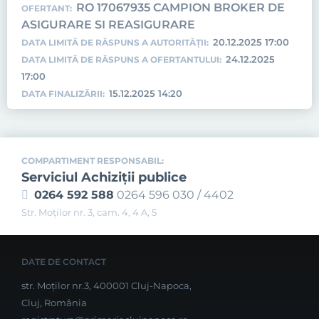
RO 17067935 CAMPION BROKER DE
OFERTANT:
ASIGURARE SI REASIGURARE
20.12.2025 17:00
DATA LIMITĂ DE RĂSPUNS A AUTORITĂȚII:
24.12.2025
DATA LIMITĂ DE RĂSPUNS A OFERTANTULUI:
17:00
15.12.2025 14:20
DATA FINALIZĂRII:
COMPARTIMENT RESPONSABIL:
Serviciul Achiziţii publice
0264 592 588
0264 596 030 / 4402
Str. Moţilor nr. 3, cam. 4, 4 A, 5
DATE DE CONTACT
str. Moților nr.3, 400001 Cluj-Napoca,
Cluj, România