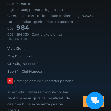
Cluj, România
registratura@primariaclujnapoca.ro
Comunicare carte de identitate conform Legii 9/2023:
carte_identitate@primariaclujnapoca.ro
984
0264
0264 596 030
- Centrala telefonica
LINKURI UTILE
Visit Cluj
Cluj Business
CTP Cluj-Napoca
Sport în Cluj-Napoca
Protecția datelor cu caracter personal
Acest site utilizează module cookie
pentru a vă asigura că beneficiați de
OK
cea mai bună experiență pe site-ul
Realizat cu bune intenții de către
nostru.