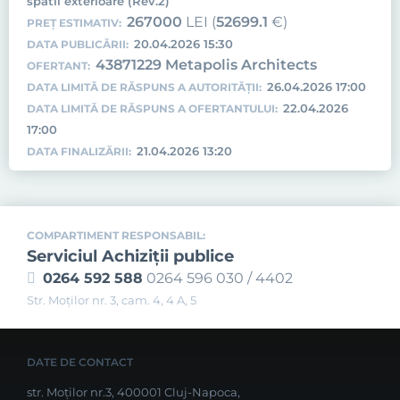
spatii exterioare (Rev.2)
267000
LEI (
52699.1
€)
PREȚ ESTIMATIV:
20.04.2026 15:30
DATA PUBLICĂRII:
43871229 Metapolis Architects
OFERTANT:
26.04.2026 17:00
DATA LIMITĂ DE RĂSPUNS A AUTORITĂȚII:
22.04.2026
DATA LIMITĂ DE RĂSPUNS A OFERTANTULUI:
17:00
21.04.2026 13:20
DATA FINALIZĂRII:
COMPARTIMENT RESPONSABIL:
Serviciul Achiziţii publice
0264 592 588
0264 596 030 / 4402
Str. Moţilor nr. 3, cam. 4, 4 A, 5
DATE DE CONTACT
str. Moților nr.3, 400001 Cluj-Napoca,