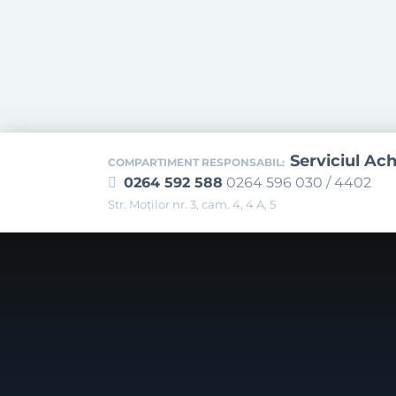
Serviciul Ach
COMPARTIMENT RESPONSABIL:
0264 592 588
0264 596 030 / 4402
Str. Moţilor nr. 3, cam. 4, 4 A, 5