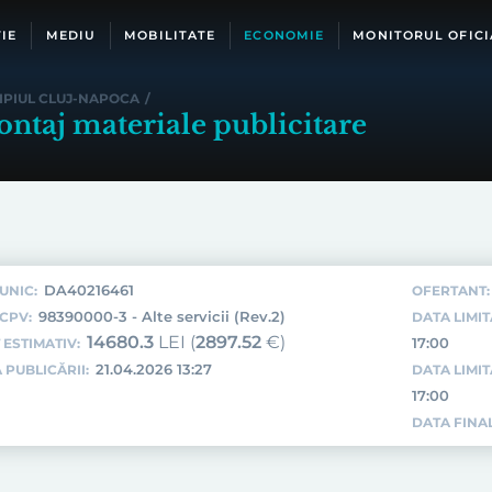
IE
MEDIU
MOBILITATE
ECONOMIE
MONITORUL OFICI
IPIUL CLUJ-NAPOCA
/
ontaj materiale publicitare
DA40216461
UNIC:
OFERTANT:
98390000-3 - Alte servicii (Rev.2)
CPV:
DATA LIMIT
14680.3
LEI (
2897.52
€)
17:00
 ESTIMATIV:
21.04.2026 13:27
 PUBLICĂRII:
DATA LIMI
17:00
DATA FINAL