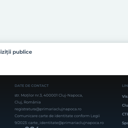
iziţii publice
DATE DE CONTACT
LI
str. Moților nr.3, 400001 Cluj-Napoca,
Vis
Cluj, România
Cl
registratura@primariaclujnapoca.ro
CT
Comunicare carte de identitate conform Legii
9/2023:
carte_identitate@primariaclujnapoca.ro
Sp