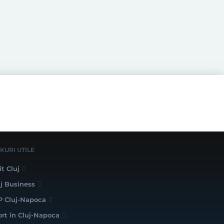
NKURI UTILE
it Cluj
uj Business
P Cluj-Napoca
ort în Cluj-Napoca