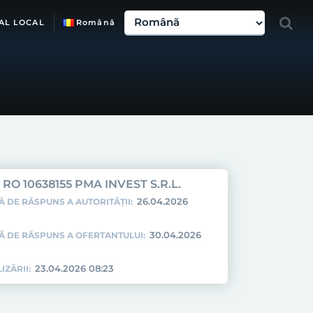
AL LOCAL
Română
RO 10638155 PMA INVEST S.R.L.
26.04.2026
Ă DE RĂSPUNS A AUTORITĂȚII:
30.04.2026
TĂ DE RĂSPUNS A OFERTANTULUI:
23.04.2026 08:23
IZĂRII: