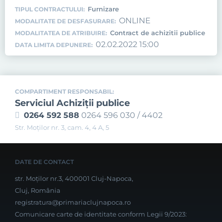
Furnizare
TIPUL CONTRACTULUI:
ONLINE
MODALITATE DE DESFASURARE:
Contract de achizitii publice
MODALITATEA DE ATRIBUIRE:
02.02.2022 15:00
DATA LIMITA DEPUNERE:
COMPARTIMENT RESPONSABIL:
Serviciul Achiziţii publice
0264 592 588
0264 596 030 / 4402
Str. Moţilor nr. 3, cam. 4, 4 A, 5
DATE DE CONTACT
str. Moților nr.3, 400001 Cluj-Napoca,
Cluj, România
registratura@primariaclujnapoca.ro
Comunicare carte de identitate conform Legii 9/2023: