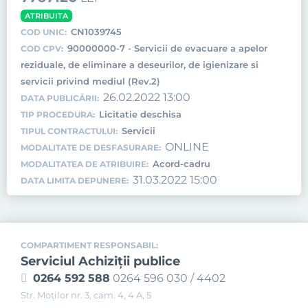
ATRIBUITA
CN1039745
COD UNIC:
90000000-7 - Servicii de evacuare a apelor
COD CPV:
reziduale, de eliminare a deseurilor, de igienizare si
servicii privind mediul (Rev.2)
26.02.2022 13:00
DATA PUBLICĂRII:
Licitatie deschisa
TIP PROCEDURA:
Servicii
TIPUL CONTRACTULUI:
ONLINE
MODALITATE DE DESFASURARE:
Acord-cadru
MODALITATEA DE ATRIBUIRE:
31.03.2022 15:00
DATA LIMITA DEPUNERE:
COMPARTIMENT RESPONSABIL:
Serviciul Achiziţii publice
0264 592 588
0264 596 030 / 4402
Str. Moţilor nr. 3, cam. 4, 4 A, 5