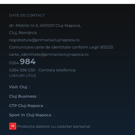
DATE DE CONTACT
str. Moților nr.3, 400001 Cluj-Napoca,
Cluj, România
registratura@primariaclujnapoca.ro
Comunicare carte de identitate conform Legii 9/2023:
carte_identitate@primariaclujnapoca.ro
984
0264
0264 596 030
- Centrala telefonica
LINKURI UTILE
Visit Cluj
Cluj Business
CTP Cluj-Napoca
Sport în Cluj-Napoca
Protecția datelor cu caracter personal