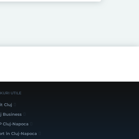
NKURI UTILE
it Cluj
uj Business
P Cluj-Napoca
ort în Cluj-Napoca