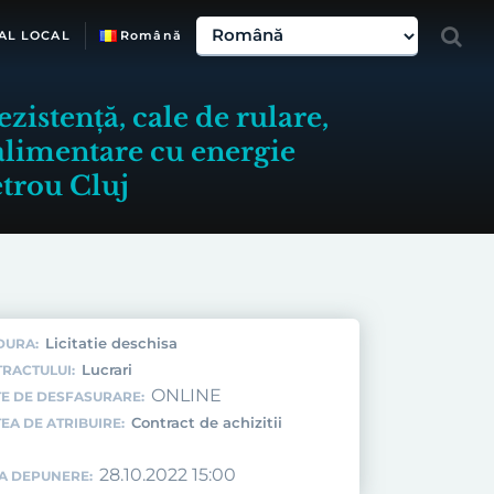
AL LOCAL
Română
ezistență, cale de rulare,
e alimentare cu energie
etrou Cluj
Licitatie deschisa
DURA:
Lucrari
TRACTULUI:
ONLINE
E DE DESFASURARE:
Contract de achizitii
EA DE ATRIBUIRE:
28.10.2022 15:00
TA DEPUNERE: