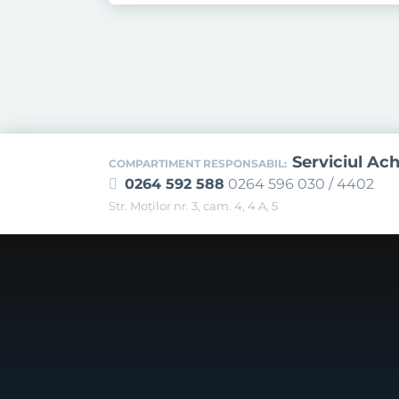
Serviciul Ach
COMPARTIMENT RESPONSABIL:
0264 592 588
0264 596 030 / 4402
Str. Moţilor nr. 3, cam. 4, 4 A, 5