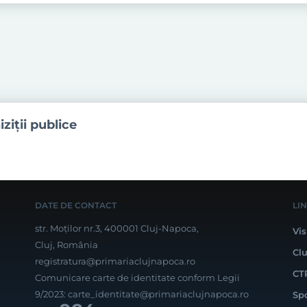
iziţii publice
DATE DE CONTACT
LI
str. Moților nr.3, 400001 Cluj-Napoca,
Vis
Cluj, România
Cl
registratura@primariaclujnapoca.ro
CT
Comunicare carte de identitate conform Legii
9/2023:
carte_identitate@primariaclujnapoca.ro
Sp