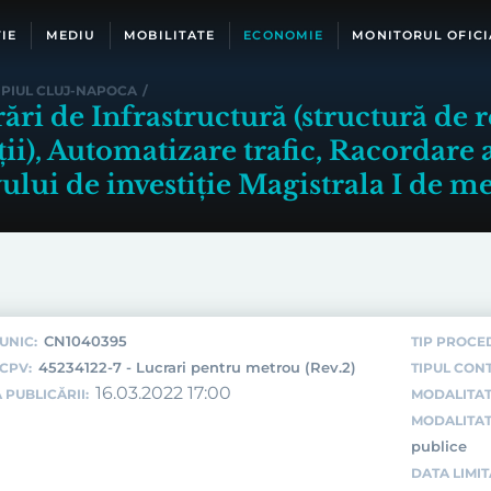
IE
MEDIU
MOBILITATE
ECONOMIE
MONITORUL OFICI
IPIUL CLUJ-NAPOCA
/
ări de Infrastructură (structură de r
lații), Automatizare trafic, Racordar
vului de investiție Magistrala I de m
CN1040395
UNIC:
TIP PROCE
45234122-7 - Lucrari pentru metrou (Rev.2)
CPV:
TIPUL CON
16.03.2022 17:00
 PUBLICĂRII:
MODALITAT
MODALITAT
publice
DATA LIMI