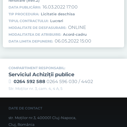
renovare (Rev.2)
16.03.2022 17:00
DATA PUBLICĂRII:
Licitatie deschisa
TIP PROCEDURA:
Lucrari
TIPUL CONTRACTULUI:
ONLINE
MODALITATE DE DESFASURARE:
Acord-cadru
MODALITATEA DE ATRIBUIRE:
06.05.2022 15:00
DATA LIMITA DEPUNERE:
COMPARTIMENT RESPONSABIL:
Serviciul Achiziţii publice
0264 592 588
0264 596 030 / 4402
Str. Moţilor nr. 3, cam. 4, 4 A, 5
DATE DE CONTACT
str. Moților nr.3, 400001 Cluj-Napoca,
Cluj, România