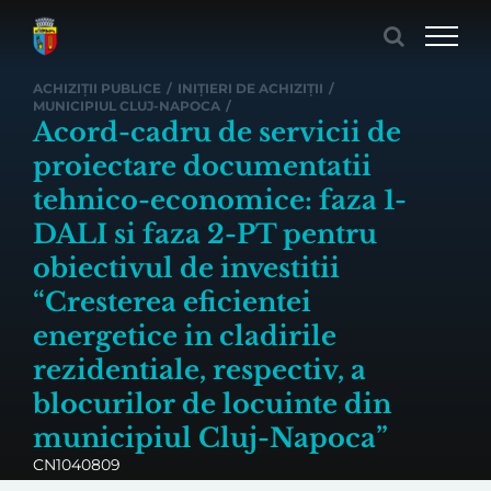
Skip
to
content
ACHIZIȚII PUBLICE
/
INIȚIERI DE ACHIZIȚII
/
MUNICIPIUL CLUJ-NAPOCA
/
Acord-cadru de servicii de
proiectare documentatii
tehnico-economice: faza 1-
DALI si faza 2-PT pentru
obiectivul de investitii
“Cresterea eficientei
energetice in cladirile
rezidentiale, respectiv, a
blocurilor de locuinte din
municipiul Cluj-Napoca”
CN1040809