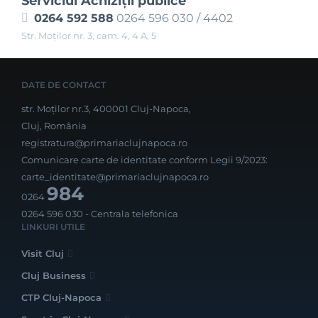
Serviciul Achiziţii publice
0264 592 588
0264 596 030 / 4402
Str. Moţilor nr. 3, cam. 4, 4 A, 5
DATE DE CONTACT
str. Moților nr.3, 400001 Cluj-Napoca,
Cluj, România
registratura@primariaclujnapoca.ro
Comunicare carte de identitate conform Legii 9/2023:
carte_identitate@primariaclujnapoca.ro
984
0264
0264 596 030
- Centrala telefonica
LINKURI UTILE
Visit Cluj
Cluj Business
CTP Cluj-Napoca