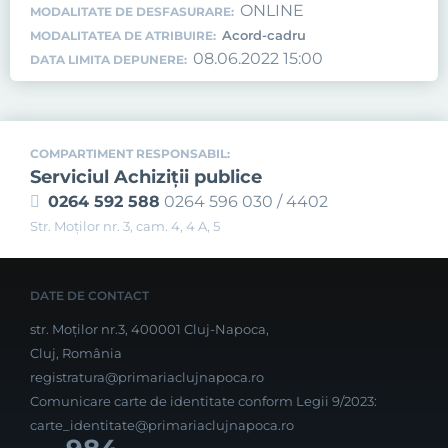
ONLINE
MODALITATE DE DESFASURARE:
Acord-cadru
MODALITATEA DE ATRIBUIRE:
08.06.2022 15:00
DATA LIMITA DEPUNERE:
COMPARTIMENT RESPONSABIL:
Serviciul Achiziţii publice
0264 592 588
0264 596 030 / 4402
Str. Moţilor nr. 3, cam. 4, 4 A, 5
DATE DE CONTACT
str. Moților nr.3, 400001 Cluj-Napoca,
Cluj, România
registratura@primariaclujnapoca.ro
Comunicare carte de identitate conform Legii 9/2023:
carte_identitate@primariaclujnapoca.ro