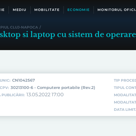
IE
MEDIU
MOBILITATE
ECONOMIE
MONITORUL OFICI
IPIUL CLUJ-NAPOCA
/
sktop si laptop cu sistem de operare
CN1042567
UNIC:
TIP PROCE
30213100-6 - Computere portabile (Rev.2)
CPV:
TIPUL CON
13.05.2022 17:00
 PUBLICĂRII:
MODALITAT
MODALITAT
DATA LIMI