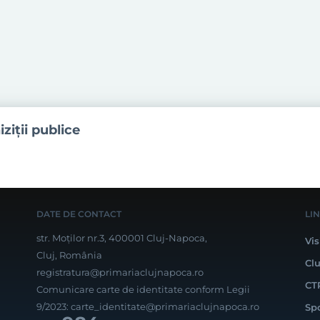
iziţii publice
DATE DE CONTACT
LI
str. Moților nr.3, 400001 Cluj-Napoca,
Vis
Cluj, România
Cl
registratura@primariaclujnapoca.ro
CT
Comunicare carte de identitate conform Legii
9/2023:
carte_identitate@primariaclujnapoca.ro
Sp