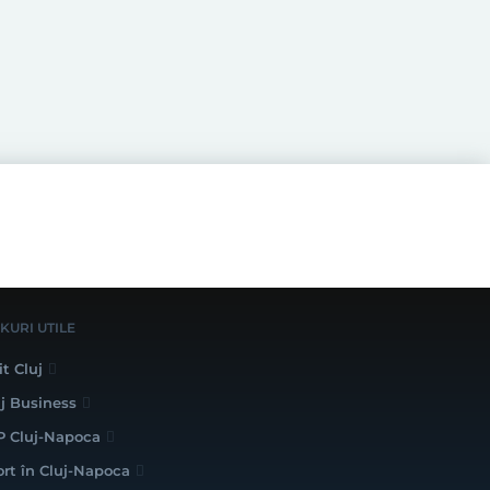
NKURI UTILE
it Cluj
uj Business
P Cluj-Napoca
ort în Cluj-Napoca