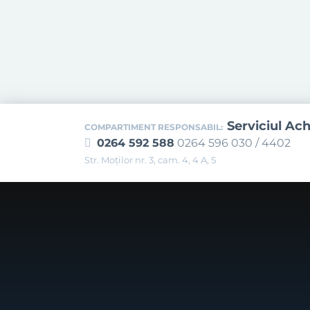
Serviciul Ach
COMPARTIMENT RESPONSABIL:
0264 592 588
0264 596 030 / 4402
Str. Moţilor nr. 3, cam. 4, 4 A, 5