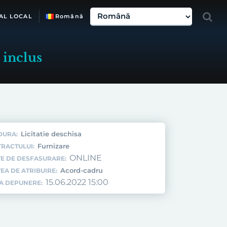
AL LOCAL
Română
 inclus
Licitatie deschisa
DURA:
Furnizare
TRACTULUI:
ONLINE
E DE DESFASURARE:
Acord-cadru
EA DE ATRIBUIRE:
15.06.2022 15:00
TA DEPUNERE: