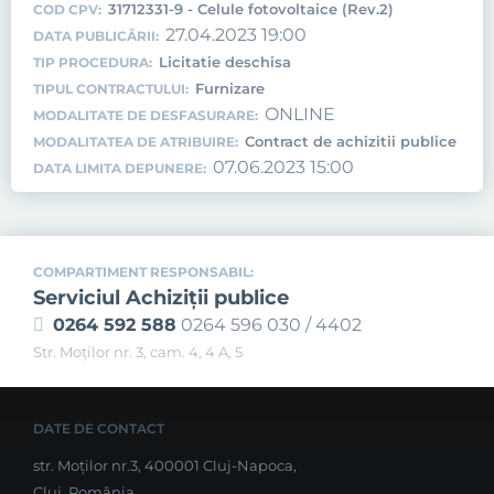
31712331-9 - Celule fotovoltaice (Rev.2)
COD CPV:
27.04.2023 19:00
DATA PUBLICĂRII:
Licitatie deschisa
TIP PROCEDURA:
Furnizare
TIPUL CONTRACTULUI:
ONLINE
MODALITATE DE DESFASURARE:
Contract de achizitii publice
MODALITATEA DE ATRIBUIRE:
07.06.2023 15:00
DATA LIMITA DEPUNERE:
COMPARTIMENT RESPONSABIL:
Serviciul Achiziţii publice
0264 592 588
0264 596 030 / 4402
Str. Moţilor nr. 3, cam. 4, 4 A, 5
DATE DE CONTACT
str. Moților nr.3, 400001 Cluj-Napoca,
Cluj, România