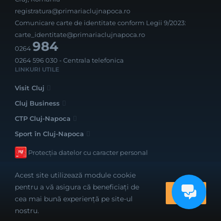
registratura@primariaclujnapoca.ro
Comunicare carte de identitate conform Legii 9/2023:
carte_identitate@primariaclujnapoca.ro
984
0264
0264 596 030
- Centrala telefonica
LINKURI UTILE
Visit Cluj
Cluj Business
CTP Cluj-Napoca
Sport în Cluj-Napoca
Protecția datelor cu caracter personal
Acest site utilizează module cookie
pentru a vă asigura că beneficiați de
OK
cea mai bună experiență pe site-ul
Realizat cu bune intenții de către
nostru.