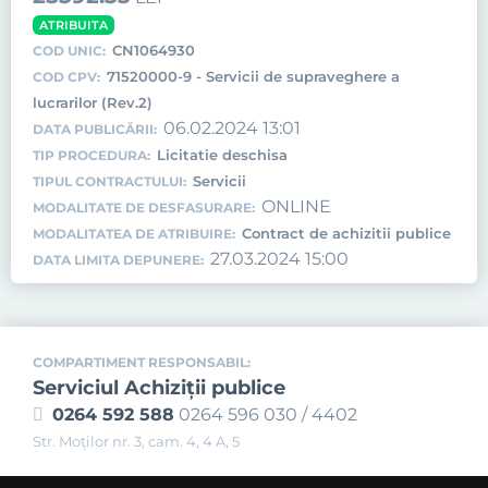
ATRIBUITA
CN1064930
COD UNIC:
71520000-9 - Servicii de supraveghere a
COD CPV:
lucrarilor (Rev.2)
06.02.2024 13:01
DATA PUBLICĂRII:
Licitatie deschisa
TIP PROCEDURA:
Servicii
TIPUL CONTRACTULUI:
ONLINE
MODALITATE DE DESFASURARE:
Contract de achizitii publice
MODALITATEA DE ATRIBUIRE:
27.03.2024 15:00
DATA LIMITA DEPUNERE:
COMPARTIMENT RESPONSABIL:
Serviciul Achiziţii publice
0264 592 588
0264 596 030 / 4402
Str. Moţilor nr. 3, cam. 4, 4 A, 5