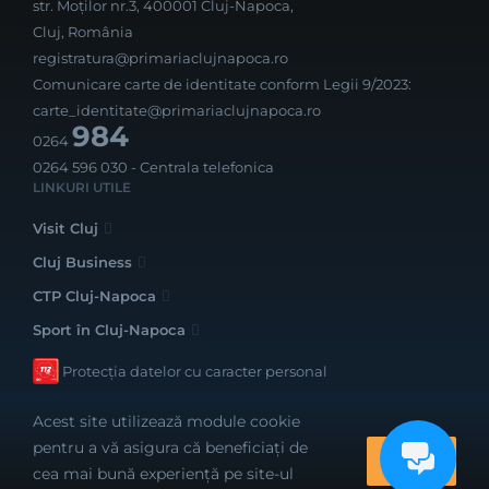
str. Moților nr.3, 400001 Cluj-Napoca,
Cluj, România
registratura@primariaclujnapoca.ro
Comunicare carte de identitate conform Legii 9/2023:
carte_identitate@primariaclujnapoca.ro
984
0264
0264 596 030
- Centrala telefonica
LINKURI UTILE
Visit Cluj
Cluj Business
CTP Cluj-Napoca
Sport în Cluj-Napoca
Protecția datelor cu caracter personal
Acest site utilizează module cookie
pentru a vă asigura că beneficiați de
OK
cea mai bună experiență pe site-ul
Realizat cu bune intenții de către