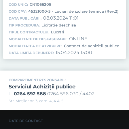
CN1066208
COD UNIC:
45321000-3 - Lucrari de izolare termica (Rev.2)
COD CPV:
08.03.2024 11:01
DATA PUBLICĂRII:
Licitatie deschisa
TIP PROCEDURA:
Lucrari
TIPUL CONTRACTULUI:
ONLINE
MODALITATE DE DESFASURARE:
Contract de achizitii publice
MODALITATEA DE ATRIBUIRE:
15.04.2024 15:00
DATA LIMITA DEPUNERE:
COMPARTIMENT RESPONSABIL:
Serviciul Achiziţii publice
0264 592 588
0264 596 030 / 4402
Str. Moţilor nr. 3, cam. 4, 4 A, 5
DATE DE CONTACT