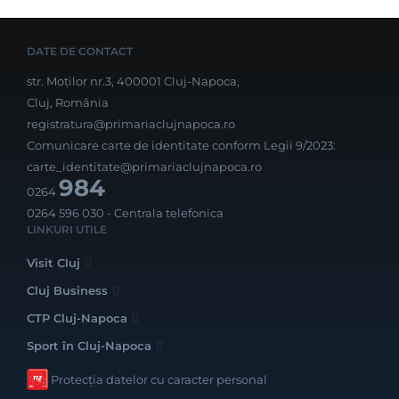
DATE DE CONTACT
str. Moților nr.3, 400001 Cluj-Napoca,
Cluj, România
registratura@primariaclujnapoca.ro
Comunicare carte de identitate conform Legii 9/2023:
carte_identitate@primariaclujnapoca.ro
984
0264
0264 596 030
- Centrala telefonica
LINKURI UTILE
Visit Cluj
Cluj Business
CTP Cluj-Napoca
Sport în Cluj-Napoca
Protecția datelor cu caracter personal