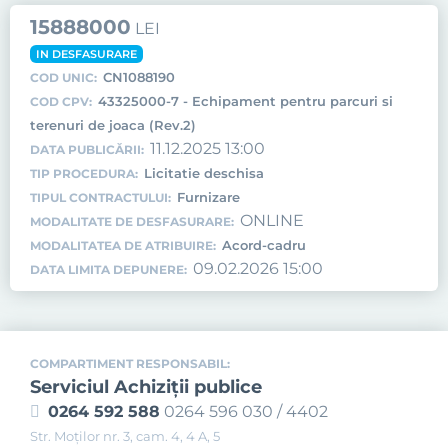
15888000
LEI
IN DESFASURARE
CN1088190
COD UNIC:
43325000-7 - Echipament pentru parcuri si
COD CPV:
terenuri de joaca (Rev.2)
11.12.2025 13:00
DATA PUBLICĂRII:
Licitatie deschisa
TIP PROCEDURA:
Furnizare
TIPUL CONTRACTULUI:
ONLINE
MODALITATE DE DESFASURARE:
Acord-cadru
MODALITATEA DE ATRIBUIRE:
09.02.2026 15:00
DATA LIMITA DEPUNERE:
COMPARTIMENT RESPONSABIL:
Serviciul Achiziţii publice
0264 592 588
0264 596 030 / 4402
Str. Moţilor nr. 3, cam. 4, 4 A, 5