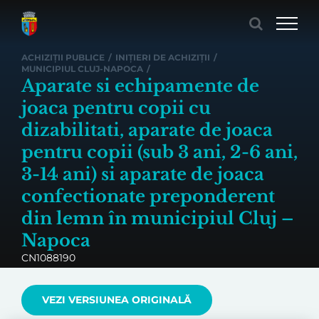
Skip
to
content
ACHIZIȚII PUBLICE
/
INIȚIERI DE ACHIZIȚII
/
MUNICIPIUL CLUJ-NAPOCA
/
Aparate si echipamente de
joaca pentru copii cu
dizabilitati, aparate de joaca
pentru copii (sub 3 ani, 2-6 ani,
3-14 ani) si aparate de joaca
confectionate preponderent
din lemn în municipiul Cluj –
Napoca
CN1088190
VEZI VERSIUNEA ORIGINALĂ