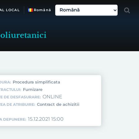
AL LOCAL
Română
poliuretanici
Procedura simplificata
DURA:
Furnizare
TRACTULUI:
ONLINE
E DE DESFASURARE:
Contract de achizitii
EA DE ATRIBUIRE:
15.12.2021 15:00
TA DEPUNERE: