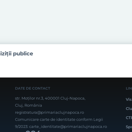
iziţii publice
DATE DE CONTACT
LI
str. Moților nr.3, 400001 Cluj-Napoca,
Vis
Cluj, România
Cl
registratura@primariaclujnapoca.ro
CT
Comunicare carte de identitate conform Legii
9/2023:
carte_identitate@primariaclujnapoca.ro
Sp