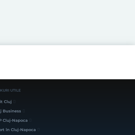
NKURI UTILE
it Cluj
uj Business
P Cluj-Napoca
ort în Cluj-Napoca