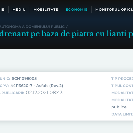
IE
MEDIU
MOBILITATE
ECONOMIE
MONITORUL OFICI
 AUTONOMĂ A DOMENIULUI PUBLIC
/
 drenant pe baza de piatra cu lianti 
SCN1098005
UNIC:
TIP PROCE
44113620-7 - Asfalt (Rev.2)
CPV:
TIPUL CON
02.12.2021 08:43
 PUBLICĂRII:
MODALITAT
MODALITAT
publice
DATA LIMI