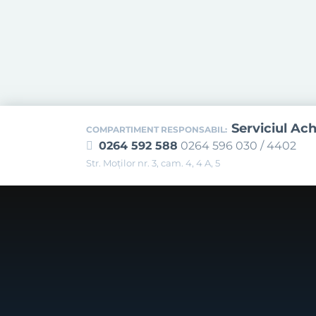
Serviciul Ach
COMPARTIMENT RESPONSABIL:
0264 592 588
0264 596 030 / 4402
Str. Moţilor nr. 3, cam. 4, 4 A, 5