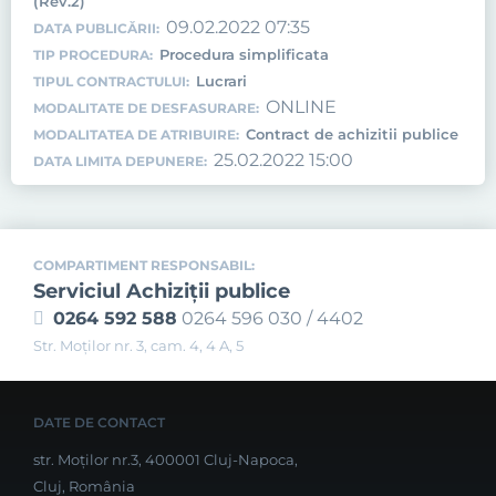
(Rev.2)
09.02.2022 07:35
DATA PUBLICĂRII:
Procedura simplificata
TIP PROCEDURA:
Lucrari
TIPUL CONTRACTULUI:
ONLINE
MODALITATE DE DESFASURARE:
Contract de achizitii publice
MODALITATEA DE ATRIBUIRE:
25.02.2022 15:00
DATA LIMITA DEPUNERE:
COMPARTIMENT RESPONSABIL:
Serviciul Achiziţii publice
0264 592 588
0264 596 030 / 4402
Str. Moţilor nr. 3, cam. 4, 4 A, 5
DATE DE CONTACT
str. Moților nr.3, 400001 Cluj-Napoca,
Cluj, România