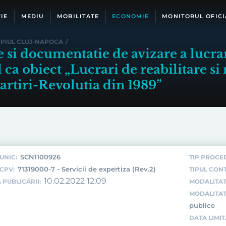
IE
MEDIU
MOBILITATE
ECONOMIE
MONITORUL OFICI
IPIUL CLUJ-NAPOCA
/
e si documentatie de avizare a lucrar
ca obiect „Lucrari de reabilitare si 
tiri-Revolutia din 1989”
SCN1100926
UNIC:
TIP PROCE
71319000-7 - Servicii de expertiza (Rev.2)
CPV:
TIPUL CON
10.02.2022 12:09
 PUBLICĂRII:
MODALITAT
MODALITAT
publice
DATA LIMI