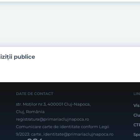
iziţii publice
DATE DE CONTACT
LI
str. Moților nr.3, 400001 Cluj-Napoca,
Vis
Cluj, România
Cl
registratura@primariaclujnapoca.ro
CT
Comunicare carte de identitate conform Legii
9/2023:
carte_identitate@primariaclujnapoca.ro
Sp