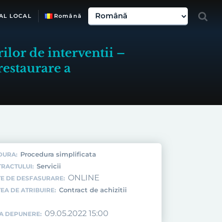
AL LOCAL
Română
ilor de interventii –
restaurare a
Procedura simplificata
DURA:
Servicii
TRACTULUI:
ONLINE
E DE DESFASURARE:
Contract de achizitii
EA DE ATRIBUIRE:
09.05.2022 15:00
TA DEPUNERE: