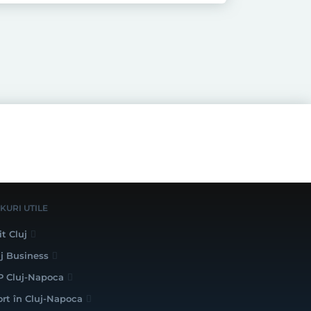
NKURI UTILE
it Cluj
uj Business
P Cluj-Napoca
ort în Cluj-Napoca