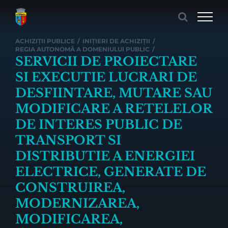
Skip
to
content
ACHIZIȚII PUBLICE
/
INIȚIERI DE ACHIZIȚII
/
REGIA AUTONOMĂ A DOMENIULUI PUBLIC
/
SERVICII DE PROIECTARE
SI EXECUTIE LUCRARI DE
DESFIINTARE, MUTARE SAU
MODIFICARE A RETELELOR
DE INTERES PUBLIC DE
TRANSPORT SI
DISTRIBUTIE A ENERGIEI
ELECTRICE, GENERATE DE
CONSTRUIREA,
MODERNIZAREA,
MODIFICAREA,