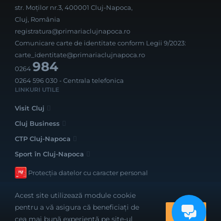
str. Moților nr.3, 400001 Cluj-Napoca,
Cluj, România
registratura@primariaclujnapoca.ro
Comunicare carte de identitate conform Legii 9/2023:
carte_identitate@primariaclujnapoca.ro
984
0264
0264 596 030
- Centrala telefonica
LINKURI UTILE
Visit Cluj
Cluj Business
CTP Cluj-Napoca
Sport în Cluj-Napoca
Protecția datelor cu caracter personal
Acest site utilizează module cookie
pentru a vă asigura că beneficiați de
OK
cea mai bună experiență pe site-ul