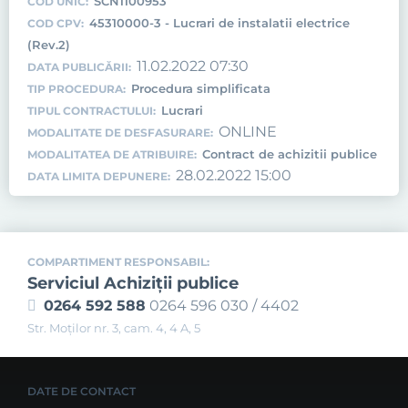
SCN1100953
COD UNIC:
45310000-3 - Lucrari de instalatii electrice
COD CPV:
(Rev.2)
11.02.2022 07:30
DATA PUBLICĂRII:
Procedura simplificata
TIP PROCEDURA:
Lucrari
TIPUL CONTRACTULUI:
ONLINE
MODALITATE DE DESFASURARE:
Contract de achizitii publice
MODALITATEA DE ATRIBUIRE:
28.02.2022 15:00
DATA LIMITA DEPUNERE:
COMPARTIMENT RESPONSABIL:
Serviciul Achiziţii publice
0264 592 588
0264 596 030 / 4402
Str. Moţilor nr. 3, cam. 4, 4 A, 5
DATE DE CONTACT