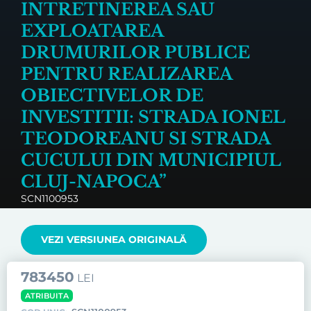
INTRETINEREA SAU
EXPLOATAREA
DRUMURILOR PUBLICE
PENTRU REALIZAREA
OBIECTIVELOR DE
INVESTITII: STRADA IONEL
TEODOREANU SI STRADA
CUCULUI DIN MUNICIPIUL
CLUJ-NAPOCA”
SCN1100953
VEZI VERSIUNEA ORIGINALĂ
783450
LEI
ATRIBUITA