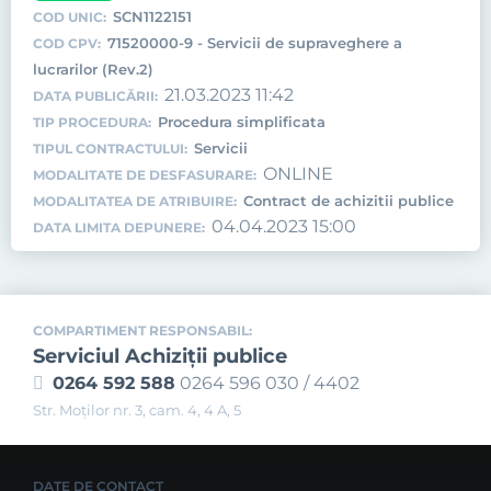
SCN1122151
COD UNIC:
71520000-9 - Servicii de supraveghere a
COD CPV:
lucrarilor (Rev.2)
21.03.2023 11:42
DATA PUBLICĂRII:
Procedura simplificata
TIP PROCEDURA:
Servicii
TIPUL CONTRACTULUI:
ONLINE
MODALITATE DE DESFASURARE:
Contract de achizitii publice
MODALITATEA DE ATRIBUIRE:
04.04.2023 15:00
DATA LIMITA DEPUNERE:
COMPARTIMENT RESPONSABIL:
Serviciul Achiziţii publice
0264 592 588
0264 596 030 / 4402
Str. Moţilor nr. 3, cam. 4, 4 A, 5
DATE DE CONTACT