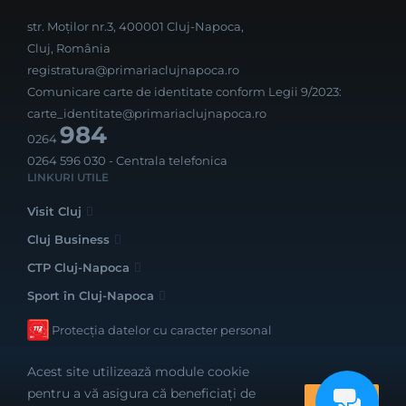
str. Moților nr.3, 400001 Cluj-Napoca,
Cluj, România
registratura@primariaclujnapoca.ro
Comunicare carte de identitate conform Legii 9/2023:
carte_identitate@primariaclujnapoca.ro
984
0264
0264 596 030
- Centrala telefonica
LINKURI UTILE
Visit Cluj
Cluj Business
CTP Cluj-Napoca
Sport în Cluj-Napoca
Protecția datelor cu caracter personal
Acest site utilizează module cookie
pentru a vă asigura că beneficiați de
OK