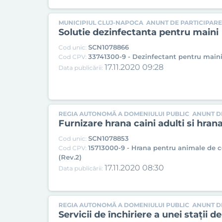
MUNICIPIUL CLUJ-NAPOCA
ANUNT DE PARTICIPARE 
Solutie dezinfectanta pentru maini
SCN1078866
Cod unic:
33741300-9 - Dezinfectant pentru maini
Cod CPV:
17.11.2020 09:28
Data publicării:
REGIA AUTONOMĂ A DOMENIULUI PUBLIC
ANUNT DE
Furnizare hrana caini adulti si hrana
SCN1078853
Cod unic:
15713000-9 - Hrana pentru animale de
Cod CPV:
(Rev.2)
17.11.2020 08:30
Data publicării:
REGIA AUTONOMĂ A DOMENIULUI PUBLIC
ANUNT DE
Servicii de închiriere a unei stații 