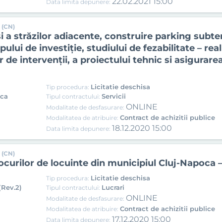
22.02.2021 15:00
Data limita depunere:
 (CN)
 a străzilor adiacente, construire parking subte
ipului de investiție, studiului de fezabilitate – re
 de intervenții, a proiectului tehnic si asigurare
Licitatie deschisa
Tip procedura:
ica
Servicii
Tipul contractului:
ONLINE
Modalitate de desfasurare:
Contract de achizitii publice
Modalitatea de atribuire:
18.12.2020 15:00
Data limita depunere:
 (CN)
ocurilor de locuinte din municipiul Cluj-Napoca –
Licitatie deschisa
Tip procedura:
(Rev.2)
Lucrari
Tipul contractului:
ONLINE
Modalitate de desfasurare:
Contract de achizitii publice
Modalitatea de atribuire:
17.12.2020 15:00
Data limita depunere: