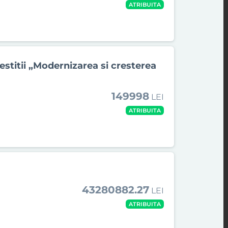
ATRIBUITA
stitii „Modernizarea si cresterea
149998
LEI
ATRIBUITA
43280882.27
LEI
ATRIBUITA