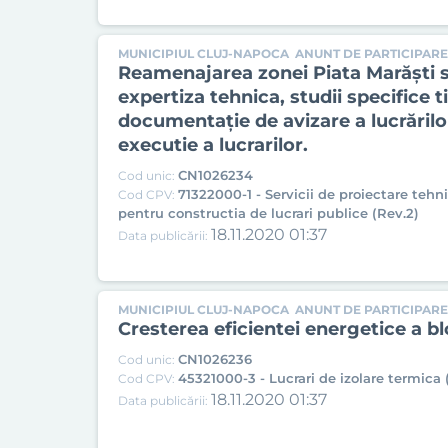
MUNICIPIUL CLUJ-NAPOCA
ANUNT DE PARTICIPARE
Reamenajarea zonei Piata Marăşti si
expertiza tehnica, studii specifice t
documentație de avizare a lucrărilor
executie a lucrarilor.
CN1026234
Cod unic:
71322000-1 - Servicii de proiectare tehn
Cod CPV:
pentru constructia de lucrari publice (Rev.2)
18.11.2020 01:37
Data publicării:
MUNICIPIUL CLUJ-NAPOCA
ANUNT DE PARTICIPARE
Cresterea eficientei energetice a bl
CN1026236
Cod unic:
45321000-3 - Lucrari de izolare termica 
Cod CPV:
18.11.2020 01:37
Data publicării: