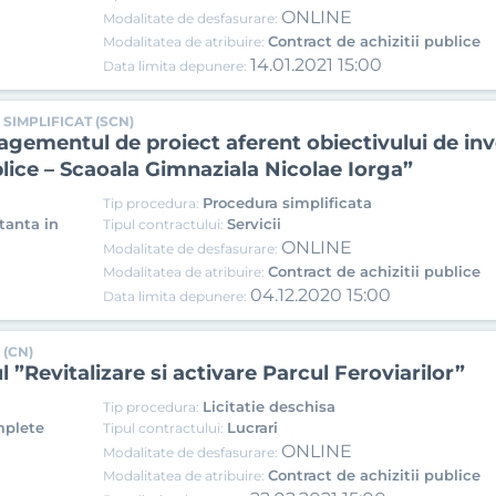
ONLINE
Modalitate de desfasurare:
Contract de achizitii publice
Modalitatea de atribuire:
14.01.2021 15:00
Data limita depunere:
SIMPLIFICAT (SCN)
gementul de proiect aferent obiectivului de inve
ublice – Scaoala Gimnaziala Nicolae Iorga”
Procedura simplificata
Tip procedura:
tanta in
Servicii
Tipul contractului:
ONLINE
Modalitate de desfasurare:
Contract de achizitii publice
Modalitatea de atribuire:
04.12.2020 15:00
Data limita depunere:
 (CN)
 ”Revitalizare si activare Parcul Feroviarilor”
Licitatie deschisa
Tip procedura:
mplete
Lucrari
Tipul contractului:
ONLINE
Modalitate de desfasurare:
Contract de achizitii publice
Modalitatea de atribuire: