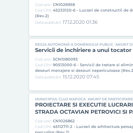
CN1026958
Cod unic:
45233120-6 - Lucrari de constructii de 
Cod CPV:
(Rev.2)
17.12.2020 01:36
Data publicării:
REGIA AUTONOMĂ A DOMENIULUI PUBLIC
ANUNT DE
Servicii de inchiriere a unui tocator
SCN1080093
Cod unic:
90513000-6 - Servicii de tratare si elimi
Cod CPV:
deseuri menajere si deseuri nepericuloase (Rev.2
15.12.2020 07:45
Data publicării:
MUNICIPIUL CLUJ-NAPOCA
ANUNT DE PARTICIPARE
PROIECTARE SI EXECUTIE LUCRARI 
STRADA OCTAVIAN PETROVICI SI P
CN1026862
Cod unic:
45112711-2 - Lucrari de arhitectura peisa
Cod CPV:
parcurilor (Rev.2)