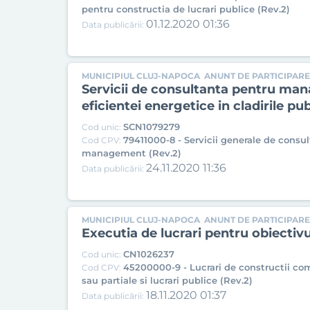
pentru constructia de lucrari publice (Rev.2)
01.12.2020 01:36
Data publicării:
MUNICIPIUL CLUJ-NAPOCA
ANUNT DE PARTICIPARE 
Servicii de consultanta pentru mana
eficientei energetice in cladirile p
SCN1079279
Cod unic:
79411000-8 - Servicii generale de consul
Cod CPV:
management (Rev.2)
24.11.2020 11:36
Data publicării:
MUNICIPIUL CLUJ-NAPOCA
ANUNT DE PARTICIPARE
Executia de lucrari pentru obiectivul
CN1026237
Cod unic:
45200000-9 - Lucrari de constructii co
Cod CPV:
sau partiale si lucrari publice (Rev.2)
18.11.2020 01:37
Data publicării: