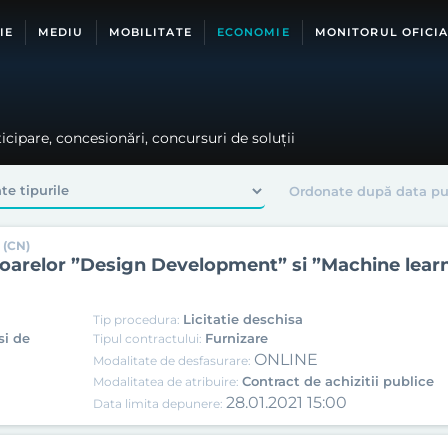
IE
MEDIU
MOBILITATE
ECONOMIE
MONITORUL OFICIA
ticipare, concesionări, concursuri de soluții
 (CN)
atoarelor ”Design Development” si ”Machine lear
Licitatie deschisa
Tip procedura:
si de
Furnizare
Tipul contractului:
ONLINE
Modalitate de desfasurare:
Contract de achizitii publice
Modalitatea de atribuire:
28.01.2021 15:00
Data limita depunere: