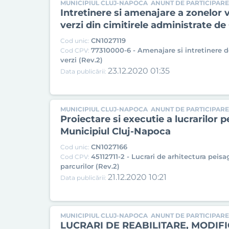
MUNICIPIUL CLUJ-NAPOCA
ANUNT DE PARTICIPARE
Intretinere si amenajare a zonelor v
verzi din cimitirele administrate de
CN1027119
Cod unic:
77310000-6 - Amenajare si intretinere d
Cod CPV:
verzi (Rev.2)
23.12.2020 01:35
Data publicării:
MUNICIPIUL CLUJ-NAPOCA
ANUNT DE PARTICIPARE
Proiectare si executie a lucrarilor 
Municipiul Cluj-Napoca
CN1027166
Cod unic:
45112711-2 - Lucrari de arhitectura peisa
Cod CPV:
parcurilor (Rev.2)
21.12.2020 10:21
Data publicării:
MUNICIPIUL CLUJ-NAPOCA
ANUNT DE PARTICIPARE
LUCRARI DE REABILITARE, MODIFI