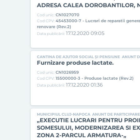
ADRESA CALEA DOROBANTILOR, N
CN1027070
Cod unic:
45453000-7 - Lucrari de reparatii genera
Cod CPV:
renovare (Rev.2)
17.12.2020 09:05
Data publicării:
CANTINA DE AJUTOR SOCIAL ȘI PENSIUNE
ANUNT D
Furnizare produse lactate.
CN1026959
Cod unic:
15500000-3 - Produse lactate (Rev.2)
Cod CPV:
17.12.2020 01:36
Data publicării:
MUNICIPIUL CLUJ-NAPOCA
ANUNT DE PARTICIPARE
„EXECUTIE LUCRARI PENTRU PROI
SOMESULUI, MODERNIZAREA SI EXT
ZONA 2-PARCUL ARMATURA-„