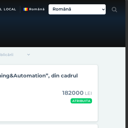
L LOCAL
Română
ning&Automation”, din cadrul
182000
LEI
ATRIBUITA