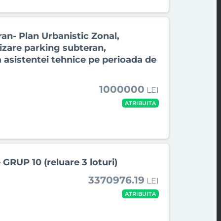
ran- Plan Urbanistic Zonal,
alizare parking subteran,
a asistentei tehnice pe perioada de
1000000
LEI
ATRIBUITA
 GRUP 10 (reluare 3 loturi)
3370976.19
LEI
ATRIBUITA