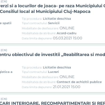
 (CN)
erzi si a locurilor de joaca- pe raza Municipiulu
 Consiliul local al Municipiului Cluj-Napoca
Licitatie deschisa
Tip procedura:
e spatii
Servicii
Tipul contractului:
ONLINE
Modalitate de desfasurare:
Acord-cadru
Modalitatea de atribuire:
05.03.2021 15:00
Data limita depunere:
 (CN)
pentru obiectivul de investitii „Reabilitarea si m
Licitatie deschisa
Tip procedura:
gistica a
Lucrari
Tipul contractului:
ONLINE
Modalitate de desfasurare:
Contract de achizitii publice
Modalitatea de atribuire:
21.01.2021 15:00
Data limita depunere:
 (CN)
CARI INTERIOARE, RECOMPARTIMENTARI SI REP