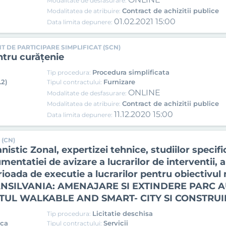
Modalitate de desfasurare:
Contract de achizitii publice
Modalitatea de atribuire:
01.02.2021 15:00
Data limita depunere:
T DE PARTICIPARE SIMPLIFICAT (SCN)
ntru curățenie
Procedura simplificata
Tip procedura:
.2)
Furnizare
Tipul contractului:
ONLINE
Modalitate de desfasurare:
Contract de achizitii publice
Modalitatea de atribuire:
11.12.2020 15:00
Data limita depunere:
 (CN)
istic Zonal, expertizei tehnice, studiilor specific
mentatiei de avizare a lucrarilor de interventii, 
rioada de executie a lucrarilor pentru obiectivu
NSILVANIA: AMENAJARE SI EXTINDERE PARC 
UL WALKABLE AND SMART- CITY SI CONSTRUI
Licitatie deschisa
Tip procedura:
ica
Servicii
Tipul contractului: