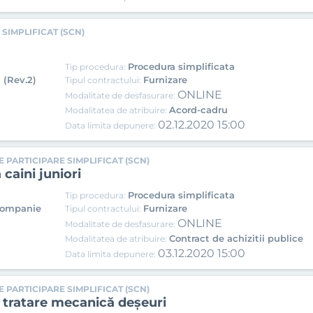
SIMPLIFICAT (SCN)
Procedura simplificata
Tip procedura:
 (Rev.2)
Furnizare
Tipul contractului:
ONLINE
Modalitate de desfasurare:
Acord-cadru
Modalitatea de atribuire:
02.12.2020 15:00
Data limita depunere:
 PARTICIPARE SIMPLIFICAT (SCN)
 caini juniori
Procedura simplificata
Tip procedura:
 companie
Furnizare
Tipul contractului:
ONLINE
Modalitate de desfasurare:
Contract de achizitii publice
Modalitatea de atribuire:
03.12.2020 15:00
Data limita depunere:
 PARTICIPARE SIMPLIFICAT (SCN)
de tratare mecanică deșeuri