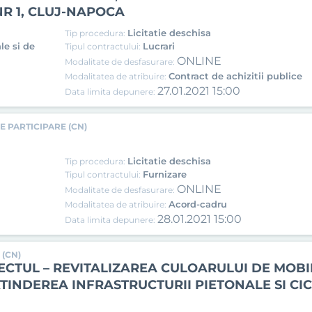
R 1, CLUJ-NAPOCA
Licitatie deschisa
Tip procedura:
le si de
Lucrari
Tipul contractului:
ONLINE
Modalitate de desfasurare:
Contract de achizitii publice
Modalitatea de atribuire:
27.01.2021 15:00
Data limita depunere:
E PARTICIPARE (CN)
Licitatie deschisa
Tip procedura:
Furnizare
Tipul contractului:
ONLINE
Modalitate de desfasurare:
Acord-cadru
Modalitatea de atribuire:
28.01.2021 15:00
Data limita depunere:
 (CN)
ECTUL – REVITALIZAREA CULOARULUI DE MOB
INDEREA INFRASTRUCTURII PIETONALE SI CICL