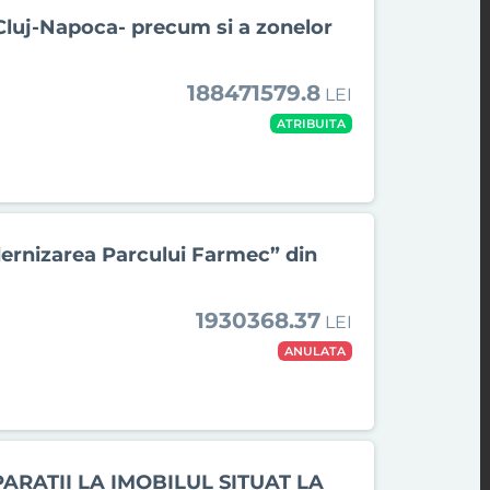
i Cluj-Napoca- precum si a zonelor
188471579.8
LEI
ATRIBUITA
odernizarea Parcului Farmec” din
1930368.37
LEI
ANULATA
ARATII LA IMOBILUL SITUAT LA