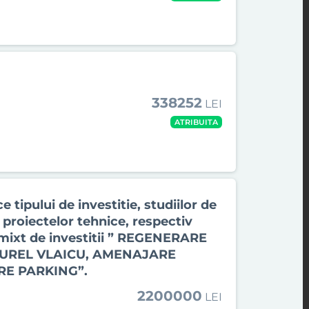
338252
LEI
ATRIBUITA
e tipului de investitie, studiilor de
a proiectelor tehnice, respectiv
l mixt de investitii ” REGENERARE
AUREL VLAICU, AMENAJARE
RE PARKING”.
2200000
LEI