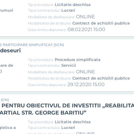
Licitatie deschisa
Tip procedura:
drumuri
Lucrari
Tipul contractului:
ONLINE
Modalitate de desfasurare:
Contract de achizitii publice
Modalitatea de atribuire:
08.02.2021 15:00
Data limita depunere:
 PARTICIPARE SIMPLIFICAT (SCN)
 deseuri
Procedura simplificata
Tip procedura:
nare de
Servicii
Tipul contractului:
)
ONLINE
Modalitate de desfasurare:
Contract de achizitii publice
Modalitatea de atribuire:
29.12.2020 15:00
Data limita depunere:
 (CN)
PENTRU OBIECTIVUL DE INVESTITII „REABILITA
ARTIAL STR. GEORGE BARITIU”
Licitatie deschisa
Tip procedura:
gistica a
Lucrari
Tipul contractului:
ONLINE