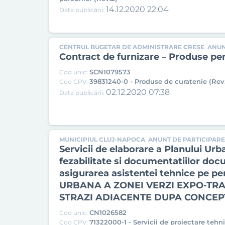
14.12.2020 22:04
Data publicării:
CENTRUL BUGETAR DE ADMINISTRARE CREȘE
ANUN
Contract de furnizare – Produse pe
SCN1079573
Cod unic:
39831240-0 - Produse de curatenie (Rev
Cod CPV:
02.12.2020 07:38
Data publicării:
MUNICIPIUL CLUJ-NAPOCA
ANUNT DE PARTICIPARE
Servicii de elaborare a Planului Urban
fezabilitate si documentatiilor docu
asigurarea asistentei tehnice pe pe
URBANA A ZONEI VERZI EXPO-TRA
STRAZI ADIACENTE DUPA CONCEPT
CN1026582
Cod unic:
71322000-1 - Servicii de proiectare tehn
Cod CPV: