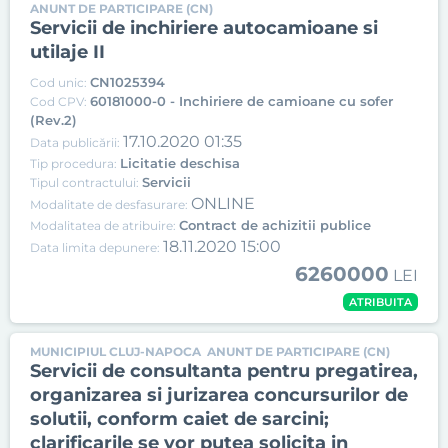
ANUNT DE PARTICIPARE (CN)
Servicii de inchiriere autocamioane si
utilaje II
CN1025394
Cod unic:
60181000-0 - Inchiriere de camioane cu sofer
Cod CPV:
(Rev.2)
17.10.2020 01:35
Data publicării:
Licitatie deschisa
Tip procedura:
Servicii
Tipul contractului:
ONLINE
Modalitate de desfasurare:
Contract de achizitii publice
Modalitatea de atribuire:
18.11.2020 15:00
Data limita depunere:
6260000
LEI
ATRIBUITA
MUNICIPIUL CLUJ-NAPOCA
ANUNT DE PARTICIPARE (CN)
Servicii de consultanta pentru pregatirea,
organizarea si jurizarea concursurilor de
solutii, conform caiet de sarcini;
clarificarile se vor putea solicita in