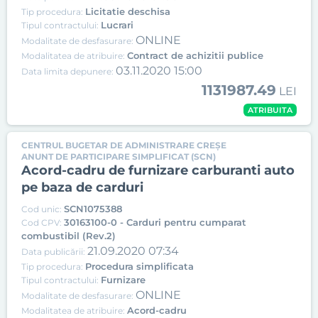
Licitatie deschisa
Tip procedura:
Lucrari
Tipul contractului:
ONLINE
Modalitate de desfasurare:
Contract de achizitii publice
Modalitatea de atribuire:
03.11.2020 15:00
Data limita depunere:
1131987.49
LEI
ATRIBUITA
CENTRUL BUGETAR DE ADMINISTRARE CREȘE
ANUNT DE PARTICIPARE SIMPLIFICAT (SCN)
Acord-cadru de furnizare carburanti auto
pe baza de carduri
SCN1075388
Cod unic:
30163100-0 - Carduri pentru cumparat
Cod CPV:
combustibil (Rev.2)
21.09.2020 07:34
Data publicării:
Procedura simplificata
Tip procedura:
Furnizare
Tipul contractului:
ONLINE
Modalitate de desfasurare:
Acord-cadru
Modalitatea de atribuire: