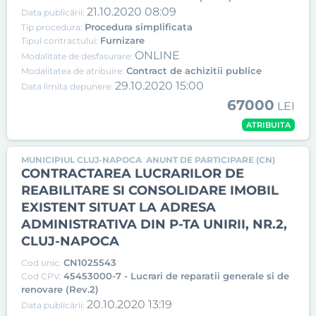
21.10.2020 08:09
Data publicării:
Procedura simplificata
Tip procedura:
Furnizare
Tipul contractului:
ONLINE
Modalitate de desfasurare:
Contract de achizitii publice
Modalitatea de atribuire:
29.10.2020 15:00
Data limita depunere:
67000
LEI
ATRIBUITA
MUNICIPIUL CLUJ-NAPOCA
ANUNT DE PARTICIPARE (CN)
CONTRACTAREA LUCRARILOR DE
REABILITARE SI CONSOLIDARE IMOBIL
EXISTENT SITUAT LA ADRESA
ADMINISTRATIVA DIN P-TA UNIRII, NR.2,
CLUJ-NAPOCA
CN1025543
Cod unic:
45453000-7 - Lucrari de reparatii generale si de
Cod CPV:
renovare (Rev.2)
20.10.2020 13:19
Data publicării: