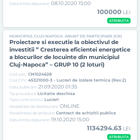
08.10.2020 15:00
Data limita depunere:
100000
LEI
ATRIBUITA
MUNICIPIUL CLUJ-NAPOCA
ANUNT DE PARTICIPARE (CN)
Proiectare si executie la obiectivul de
investitii ” Cresterea eficientei energetice
a blocurilor de locuinte din municipiul
Cluj-Napoca” – GRUP 10 (2 loturi)
CN1024628
Cod unic:
45321000-3 - Lucrari de izolare termica (Rev.2)
Cod CPV:
21.09.2020 01:35
Data publicării:
Licitatie deschisa
Tip procedura:
Lucrari
Tipul contractului:
ONLINE
Modalitate de desfasurare:
Contract de achizitii publice
Modalitatea de atribuire:
19.10.2020 15:00
Data limita depunere:
1134294.63
LEI
ATRIBUITA