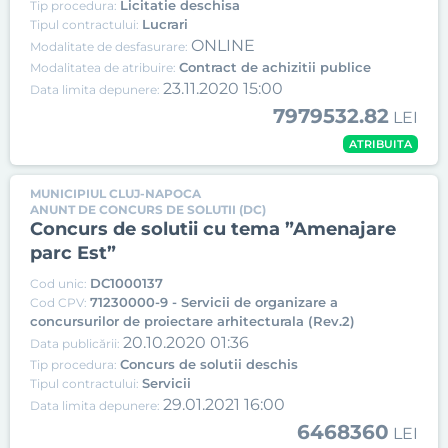
Licitatie deschisa
Tip procedura:
Lucrari
Tipul contractului:
ONLINE
Modalitate de desfasurare:
Contract de achizitii publice
Modalitatea de atribuire:
23.11.2020 15:00
Data limita depunere:
7979532.82
LEI
ATRIBUITA
MUNICIPIUL CLUJ-NAPOCA
ANUNT DE CONCURS DE SOLUTII (DC)
Concurs de solutii cu tema ”Amenajare
parc Est”
DC1000137
Cod unic:
71230000-9 - Servicii de organizare a
Cod CPV:
concursurilor de proiectare arhitecturala (Rev.2)
20.10.2020 01:36
Data publicării:
Concurs de solutii deschis
Tip procedura:
Servicii
Tipul contractului:
29.01.2021 16:00
Data limita depunere:
6468360
LEI