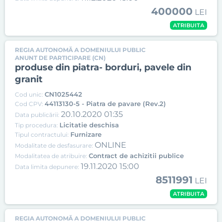
400000
LEI
ATRIBUITA
REGIA AUTONOMĂ A DOMENIULUI PUBLIC
ANUNT DE PARTICIPARE (CN)
produse din piatra- borduri, pavele din
granit
CN1025442
Cod unic:
44113130-5 - Piatra de pavare (Rev.2)
Cod CPV:
20.10.2020 01:35
Data publicării:
Licitatie deschisa
Tip procedura:
Furnizare
Tipul contractului:
ONLINE
Modalitate de desfasurare:
Contract de achizitii publice
Modalitatea de atribuire:
19.11.2020 15:00
Data limita depunere:
8511991
LEI
ATRIBUITA
REGIA AUTONOMĂ A DOMENIULUI PUBLIC