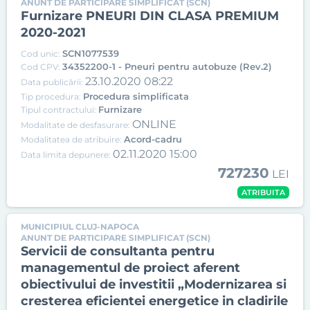
ANUNT DE PARTICIPARE SIMPLIFICAT (SCN)
Furnizare PNEURI DIN CLASA PREMIUM
2020-2021
SCN1077539
Cod unic:
34352200-1 - Pneuri pentru autobuze (Rev.2)
Cod CPV:
23.10.2020 08:22
Data publicării:
Procedura simplificata
Tip procedura:
Furnizare
Tipul contractului:
ONLINE
Modalitate de desfasurare:
Acord-cadru
Modalitatea de atribuire:
02.11.2020 15:00
Data limita depunere:
727230
LEI
ATRIBUITA
MUNICIPIUL CLUJ-NAPOCA
ANUNT DE PARTICIPARE SIMPLIFICAT (SCN)
Servicii de consultanta pentru
managementul de proiect aferent
obiectivului de investitii „Modernizarea si
cresterea eficientei energetice in cladirile