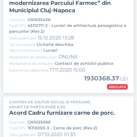
modernizarea Parcului Farmec” din
Municipiul Cluj-Napoca
CN1025436
Cod unic:
45112711-2 - Lucrari de arhitectura peisagistica a
Cod CPV:
parcurilor (Rev.2)
15.10.2020 13:28
Data publicării:
Licitatie deschisa
Tip procedura:
Lucrari
Tipul contractului:
ONLINE
Modalitate de desfasurare:
Contract de achizitii publice
Modalitatea de atribuire:
17.11.2020 15:00
Data limita depunere:
1930368.37
LEI
ANULATA
CANTINA DE AJUTOR SOCIAL ȘI PENSIUNE
ANUNT DE PARTICIPARE (CN)
Acord Cadru furnizare carne de porc.
CN1025060
Cod unic:
15113000-3 - Carne de porc (Rev.2)
Cod CPV:
07.10.2020 01:35
Data publicării: