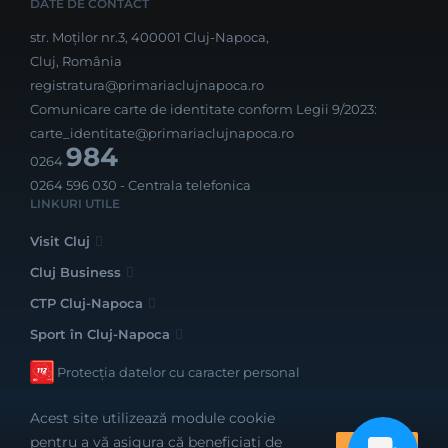
DATE DE CONTACT
str. Moților nr.3, 400001 Cluj-Napoca,
Cluj, România
registratura@primariaclujnapoca.ro
Comunicare carte de identitate conform Legii 9/2023:
carte_identitate@primariaclujnapoca.ro
984
0264
0264 596 030
- Centrala telefonica
LINKURI UTILE
Visit Cluj
Cluj Business
CTP Cluj-Napoca
Sport în Cluj-Napoca
Protecția datelor cu caracter personal
Acest site utilizează module cookie
pentru a vă asigura că beneficiați de