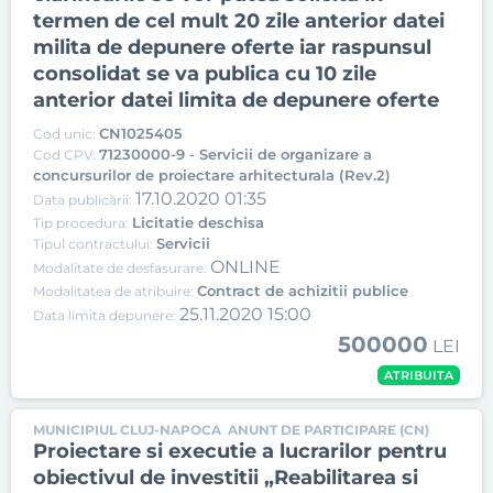
termen de cel mult 20 zile anterior datei
milita de depunere oferte iar raspunsul
consolidat se va publica cu 10 zile
anterior datei limita de depunere oferte
CN1025405
Cod unic:
71230000-9 - Servicii de organizare a
Cod CPV:
concursurilor de proiectare arhitecturala (Rev.2)
17.10.2020 01:35
Data publicării:
Licitatie deschisa
Tip procedura:
Servicii
Tipul contractului:
ONLINE
Modalitate de desfasurare:
Contract de achizitii publice
Modalitatea de atribuire:
25.11.2020 15:00
Data limita depunere:
500000
LEI
ATRIBUITA
MUNICIPIUL CLUJ-NAPOCA
ANUNT DE PARTICIPARE (CN)
Proiectare si executie a lucrarilor pentru
obiectivul de investitii „Reabilitarea si