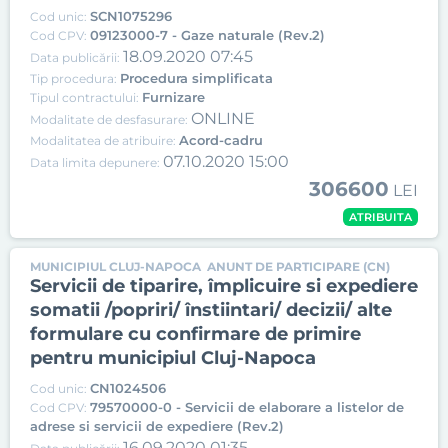
SCN1075296
Cod unic:
09123000-7 - Gaze naturale (Rev.2)
Cod CPV:
18.09.2020 07:45
Data publicării:
Procedura simplificata
Tip procedura:
Furnizare
Tipul contractului:
ONLINE
Modalitate de desfasurare:
Acord-cadru
Modalitatea de atribuire:
07.10.2020 15:00
Data limita depunere:
306600
LEI
ATRIBUITA
MUNICIPIUL CLUJ-NAPOCA
ANUNT DE PARTICIPARE (CN)
Servicii de tiparire, împlicuire si expediere
somatii /popriri/ înstiintari/ decizii/ alte
formulare cu confirmare de primire
pentru municipiul Cluj-Napoca
CN1024506
Cod unic:
79570000-0 - Servicii de elaborare a listelor de
Cod CPV:
adrese si servicii de expediere (Rev.2)
16.09.2020 01:35