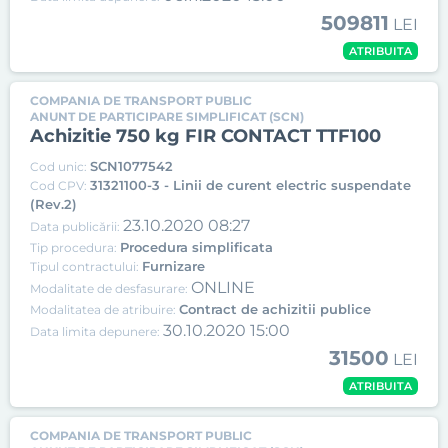
509811
LEI
ATRIBUITA
COMPANIA DE TRANSPORT PUBLIC
ANUNT DE PARTICIPARE SIMPLIFICAT (SCN)
Achizitie 750 kg FIR CONTACT TTF100
SCN1077542
Cod unic:
31321100-3 - Linii de curent electric suspendate
Cod CPV:
(Rev.2)
23.10.2020 08:27
Data publicării:
Procedura simplificata
Tip procedura:
Furnizare
Tipul contractului:
ONLINE
Modalitate de desfasurare:
Contract de achizitii publice
Modalitatea de atribuire:
30.10.2020 15:00
Data limita depunere:
31500
LEI
ATRIBUITA
COMPANIA DE TRANSPORT PUBLIC