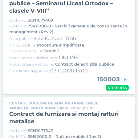
publice – Seminarul Liceal Ortodox –
clasele V-VIII”
SCN1077469
Cod unic:
79411000-8 - Servicii generale de consultanta in
Cod CPV:
management (Rev.2)
22.10.2020 10:36
Data publicării:
Procedura simplificata
Tip procedura:
Servicii
Tipul contractului:
ONLINE
Modalitate de desfasurare:
Contract de achizitii publice
Modalitatea de atribuire:
03.11.2020 15:00
Data limita depunere:
150003
LEI
ATRIBUITA
CENTRUL BUGETAR DE ADMINISTRARE CREȘE
ANUNT DE PARTICIPARE SIMPLIFICAT (SCN)
Contract de furnizare si montaj rafturi
metalice
SCN1077347
Cod unic:
39152000-2 - Rafturi mobile (Rev.2)
Cod CPV: