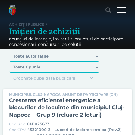
Skip
to
content
ACHIZIȚII PUBLICE
/
Inițieri de achiziții
anunțuri de intenție, invitații și anunțuri de participare,
concesionări, concursuri de soluții
MUNICIPIUL CLUJ-NAPOCA
ANUNT DE PARTICIPARE (CN)
Cresterea eficientei energetice a
blocurilor de locuinte din municipiul Cluj-
Napoca – Grup 9 (reluare 2 loturi)
CN1025673
Cod unic:
45321000-3 - Lucrari de izolare termica (Rev.2)
Cod CPV: