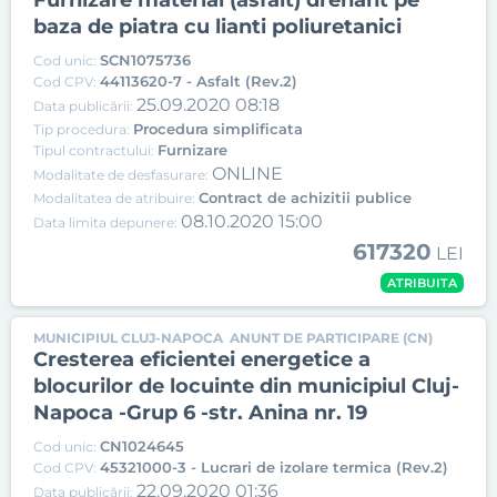
Furnizare material (asfalt) drenant pe
baza de piatra cu lianti poliuretanici
SCN1075736
Cod unic:
44113620-7 - Asfalt (Rev.2)
Cod CPV:
25.09.2020 08:18
Data publicării:
Procedura simplificata
Tip procedura:
Furnizare
Tipul contractului:
ONLINE
Modalitate de desfasurare:
Contract de achizitii publice
Modalitatea de atribuire:
08.10.2020 15:00
Data limita depunere:
617320
LEI
ATRIBUITA
MUNICIPIUL CLUJ-NAPOCA
ANUNT DE PARTICIPARE (CN)
Cresterea eficientei energetice a
blocurilor de locuinte din municipiul Cluj-
Napoca -Grup 6 -str. Anina nr. 19
CN1024645
Cod unic:
45321000-3 - Lucrari de izolare termica (Rev.2)
Cod CPV:
22.09.2020 01:36
Data publicării: