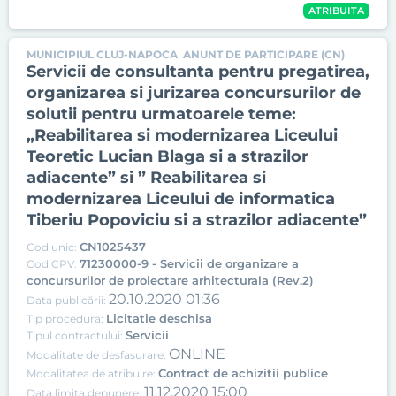
ATRIBUITA
MUNICIPIUL CLUJ-NAPOCA
ANUNT DE PARTICIPARE (CN)
Servicii de consultanta pentru pregatirea,
organizarea si jurizarea concursurilor de
solutii pentru urmatoarele teme:
„Reabilitarea si modernizarea Liceului
Teoretic Lucian Blaga si a strazilor
adiacente” si ” Reabilitarea si
modernizarea Liceului de informatica
Tiberiu Popoviciu si a strazilor adiacente”
CN1025437
Cod unic:
71230000-9 - Servicii de organizare a
Cod CPV:
concursurilor de proiectare arhitecturala (Rev.2)
20.10.2020 01:36
Data publicării:
Licitatie deschisa
Tip procedura:
Servicii
Tipul contractului:
ONLINE
Modalitate de desfasurare:
Contract de achizitii publice
Modalitatea de atribuire:
11.12.2020 15:00
Data limita depunere: