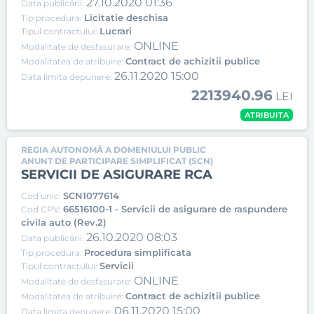
27.10.2020 01:36
Data publicării:
Licitatie deschisa
Tip procedura:
Lucrari
Tipul contractului:
ONLINE
Modalitate de desfasurare:
Contract de achizitii publice
Modalitatea de atribuire:
26.11.2020 15:00
Data limita depunere:
2213940.96
LEI
ATRIBUITA
REGIA AUTONOMĂ A DOMENIULUI PUBLIC
ANUNT DE PARTICIPARE SIMPLIFICAT (SCN)
SERVICII DE ASIGURARE RCA
SCN1077614
Cod unic:
66516100-1 - Servicii de asigurare de raspundere
Cod CPV:
civila auto (Rev.2)
26.10.2020 08:03
Data publicării:
Procedura simplificata
Tip procedura:
Servicii
Tipul contractului:
ONLINE
Modalitate de desfasurare:
Contract de achizitii publice
Modalitatea de atribuire:
06.11.2020 15:00
Data limita depunere: