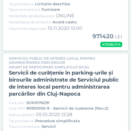
Licitatie deschisa
Tip procedura:
Furnizare
Tipul contractului:
ONLINE
Modalitate de desfasurare:
Acord-cadru
Modalitatea de atribuire:
10.11.2020 15:00
Data limita depunere:
971420
LEI
ATRIBUITA
SERVICIUL PUBLIC DE INTERES LOCAL PENTRU
ADMINISTRAREA PARCĂRILOR
ANUNT DE PARTICIPARE SIMPLIFICAT (SCN)
Servicii de curățenie în parking-urile și
birourile administrate de Serviciul public
de interes local pentru administrarea
parcărilor din Cluj-Napoca
SCN1076291
Cod unic:
90910000-9 - Servicii de curatenie (Rev.2)
Cod CPV:
05.10.2020 12:28
Data publicării:
Procedura simplificata
Tip procedura:
Servicii
Tipul contractului: