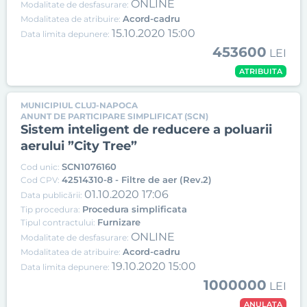
ONLINE
Modalitate de desfasurare:
Acord-cadru
Modalitatea de atribuire:
15.10.2020 15:00
Data limita depunere:
453600
LEI
ATRIBUITA
MUNICIPIUL CLUJ-NAPOCA
ANUNT DE PARTICIPARE SIMPLIFICAT (SCN)
Sistem inteligent de reducere a poluarii
aerului ”City Tree”
SCN1076160
Cod unic:
42514310-8 - Filtre de aer (Rev.2)
Cod CPV:
01.10.2020 17:06
Data publicării:
Procedura simplificata
Tip procedura:
Furnizare
Tipul contractului:
ONLINE
Modalitate de desfasurare:
Acord-cadru
Modalitatea de atribuire:
19.10.2020 15:00
Data limita depunere:
1000000
LEI
ANULATA