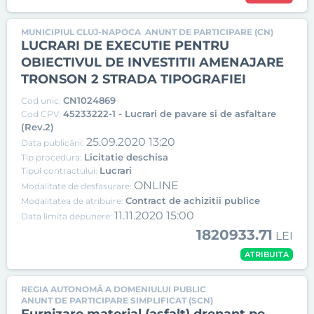
MUNICIPIUL CLUJ-NAPOCA
ANUNT DE PARTICIPARE (CN)
LUCRARI DE EXECUTIE PENTRU
OBIECTIVUL DE INVESTITII AMENAJARE
TRONSON 2 STRADA TIPOGRAFIEI
CN1024869
Cod unic:
45233222-1 - Lucrari de pavare si de asfaltare
Cod CPV:
(Rev.2)
25.09.2020 13:20
Data publicării:
Licitatie deschisa
Tip procedura:
Lucrari
Tipul contractului:
ONLINE
Modalitate de desfasurare:
Contract de achizitii publice
Modalitatea de atribuire:
11.11.2020 15:00
Data limita depunere:
1820933.71
LEI
ATRIBUITA
REGIA AUTONOMĂ A DOMENIULUI PUBLIC
ANUNT DE PARTICIPARE SIMPLIFICAT (SCN)