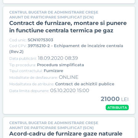
CENTRUL BUGETAR DE ADMINISTRARE CREȘE
ANUNT DE PARTICIPARE SIMPLIFICAT (SCN)
Contract de furnizare, montare si punere
in functiune centrala termica pe gaz
SCN1075303
Cod unic:
39715210-2 - Echipament de incalzire centrala
Cod CPV:
(Rev.2)
18.09.2020 08:39
Data publicării:
Procedura simplificata
Tip procedura:
Furnizare
Tipul contractului:
ONLINE
Modalitate de desfasurare:
Contract de achizitii publice
Modalitatea de atribuire:
05.10.2020 15:00
Data limita depunere:
21000
LEI
ATRIBUITA
CENTRUL BUGETAR DE ADMINISTRARE CREȘE
ANUNT DE PARTICIPARE SIMPLIFICAT (SCN)
Acord-cadru de furnizare gaze naturale