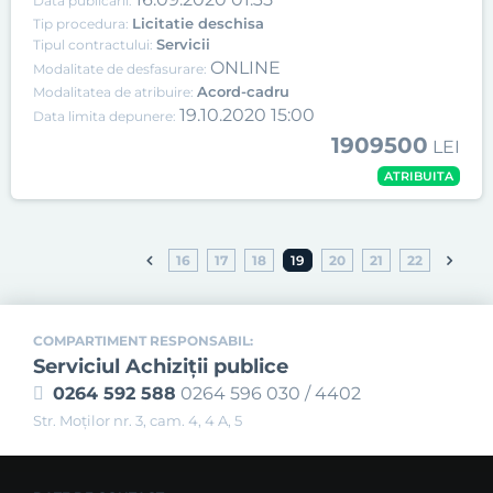
Data publicării:
Licitatie deschisa
Tip procedura:
Servicii
Tipul contractului:
ONLINE
Modalitate de desfasurare:
Acord-cadru
Modalitatea de atribuire:
19.10.2020 15:00
Data limita depunere:
1909500
LEI
ATRIBUITA
16
17
18
19
20
21
22
COMPARTIMENT RESPONSABIL:
Serviciul Achiziţii publice
0264 592 588
0264 596 030 / 4402
Str. Moţilor nr. 3, cam. 4, 4 A, 5