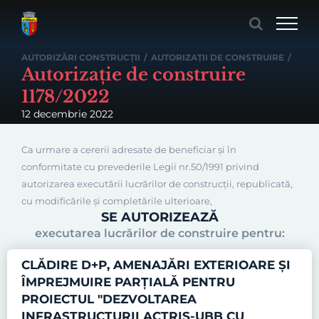
Skip
to
content
AUTORIZĂRI CONSTRUCȚII
/
AUTORIZAȚII DE CONSTRUIRE
/
Autorizație de construire
1178/2022
12 decembrie 2022
Ca urmare a cererii adresate de beneficiar și în
conformitate cu prevederile Legii nr.50/1991 privind
autorizarea executării lucrărilor de construcţii, republicată,
cu modificările şi completările ulterioare,
SE AUTORIZEAZĂ
executarea lucrărilor de construire pentru:
CLĂDIRE D+P, AMENAJĂRI EXTERIOARE ȘI
ÎMPREJMUIRE PARȚIALĂ PENTRU
PROIECTUL "DEZVOLTAREA
INFRASTRUCTURII ACTRIS-UBB CU