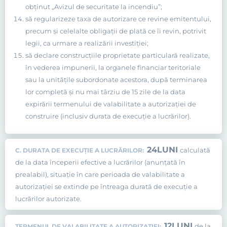
obţinut „Avizul de securitate la incendiu”;
să regularizeze taxa de autorizare ce revine emitentului,
precum şi celelalte obligaţii de plată ce îi revin, potrivit
legii, ca urmare a realizării investiţiei;
să declare construcţiile proprietate particulară realizate,
în vederea impunerii, la organele financiar teritoriale
sau la unităţile subordonate acestora, după terminarea
lor completă şi nu mai târziu de 15 zile de la data
expirării termenului de valabilitate a autorizaţiei de
construire (inclusiv durata de execuţie a lucrărilor).
24
LUNI
calculată
C. DURATA DE EXECUŢIE A LUCRĂRILOR:
de la data începerii efective a lucrărilor (anunţată în
prealabil), situaţie în care perioada de valabilitate a
autorizaţiei se extinde pe întreaga durată de execuţie a
lucrărilor autorizate.
12
LUNI
de la
TERMENUL DE VALABILITATE A AUTORIZAŢIEI: