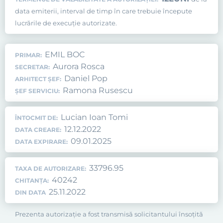
data emiterii, interval de timp în care trebuie începute
lucrările de execuţie autorizate.
EMIL BOC
PRIMAR:
Aurora Rosca
SECRETAR:
Daniel Pop
ARHITECT ȘEF:
Ramona Rusescu
ȘEF SERVICIU:
Lucian Ioan Tomi
ÎNTOCMIT DE:
12.12.2022
DATA CREARE:
09.01.2025
DATA EXPIRARE:
33796.95
TAXA DE AUTORIZARE:
40242
CHITANȚA:
25.11.2022
DIN DATA
Prezenta autorizaţie a fost transmisă solicitantului însoţită