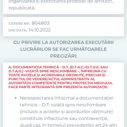
organizarea şi exercitarea profesiei de arhitect,
republicată.
804803
CERERE NR.
14.10.2022
DIN DATA:
CU PRIVIRE LA AUTORIZAREA EXECUTĂRII
LUCRĂRILOR SE FAC URMĂTOARELE
PRECIZĂRI:
A. DOCUMENTAŢIA TEHNICĂ – D.T. (D.T.A.C.+D.T.O.E. SAU
D.T.A.D.) -VIZATĂ SPRE NESCHIMBARE -, ÎMPREUNĂ CU
TOATE AVIZELE ŞI ACORDURILE OBŢINUTE, PRECUM ŞI
PUNCTUL DE VEDERE/ACTUL ADMINISTRATIV AL
AUTORITĂŢII COMPETENTE PENTRU PROTECŢIA MEDIULUI,
FACE PARTE INTEGRANTĂ DIN PREZENTA AUTORIZAŢIE.
Nerespectarea întocmai a documentaţiei
tehnice – D.T. vizată spre neschimbare
(inclusiv a avizelor şi acordurilor obţinute)
constituie infracţiune sau contravenţie,
după caz, în temeiul prevederilor art.24 alin.