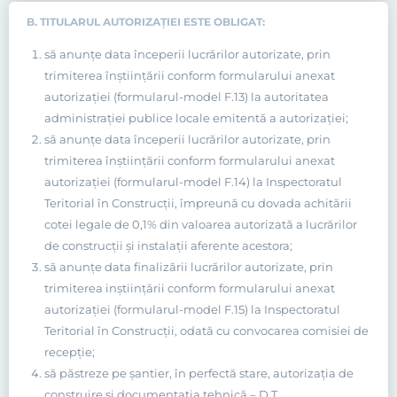
B. TITULARUL AUTORIZAŢIEI ESTE OBLIGAT:
să anunţe data începerii lucrărilor autorizate, prin
trimiterea înştiinţării conform formularului anexat
autorizaţiei (formularul-model F.13) la autoritatea
administraţiei publice locale emitentă a autorizaţiei;
să anunţe data începerii lucrărilor autorizate, prin
trimiterea înştiinţării conform formularului anexat
autorizaţiei (formularul-model F.14) la Inspectoratul
Teritorial în Construcţii, împreună cu dovada achitării
cotei legale de 0,1% din valoarea autorizată a lucrărilor
de construcţii şi instalaţii aferente acestora;
să anunţe data finalizării lucrărilor autorizate, prin
trimiterea inştiinţării conform formularului anexat
autorizaţiei (formularul-model F.15) la Inspectoratul
Teritorial în Construcţii, odată cu convocarea comisiei de
recepţie;
să păstreze pe şantier, în perfectă stare, autorizaţia de
construire şi documentaţia tehnică – D.T.