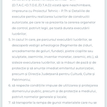
(D.T.A.C.+D.T.O.E./D.T.A.D) vizată spre neschimbare,
impreuna cu Proiectul Tehnic – P.Th si Detaliile de
executie pentru realizarea lucrarilor de constructii
autorizate, pe care le va prezenta la cererea organelor
de control, potrivit legii, pe toată durata executării
lucrărilor;
în cazul în care, pe parcursul executării lucrărilor, se
descoperă vestigii arheologice (fragmente de ziduri,
ancadramente de goluri, fundaţii, pietre cioplite sau
sculptate, oseminte, inventar monetar, ceramic, etc.), să
sisteze executarea lucrărilor, să ia măsuri de pază şi de
protecţie şi să anunţe imediat emitentul autorizaţiei,
precum şi Direcţia Judeţeană pentru Cultură, Culte şi
Patrimoniu;
să respecte condiţiile impuse de utilizarea şi protejarea
domeniului public, precum şi de protecţie a mediului,
potrivit normelor generale şi locale;
să transporte la rampa de gunoi materialele care nu se