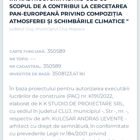
SCOPUL DE A CONTRIBUI LA CERCETAREA
PAN-EUROPEANĂ PRIVIND COMPOZIȚIA
ATMOSFEREI ȘI SCHIMBĂRILE CLIMATICE "
judetul Cluj, municipiul Cluj-Napoca
350589
CARTE FUNCIARĂ:
---
NR TOPO:
350589
NR CADASTRAL:
3508123.41 lei
INVESTIȚIE DE BAZĂ:
În baza proiectului pentru autorizarea executării
lucrărilor de construire (PAC) nr. K191/2022,
elaborat de K K STUDIO DE PROIIECTARE SRL,
cu sediul în judetul CLUJ, municipiul -, Str -, nr. -,
respectiv de arh. KULCSAR ANDRAS LEVENTE -
arhitect cu drept de semnătură, în conformitate
cu prevederile Legii nr.184/2001 privind