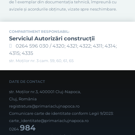
de 1 exemplar din documentaţia tehnică, împreună cu
avizele şi acordurile obţinute, vizate spre neschimbare.
COMPARTIMENT RESPONSABIL:
Serviciul Autorizări construcţii
0264 596 030 / 4320; 4321; 4322; 4311; 4314;
4315; 4335
str. Moților nr. 3 cam. 59, 60, 61, 65
DATE DE CONTACT
str. Moților nr.3, 400001 Cluj-Napoca,
Cluj, România
registratura@primariaclujnapoca.ro
Comunicare carte de identitate conform Legii 9/2023:
carte_identitate@primariaclujnapoca.ro
984
0264