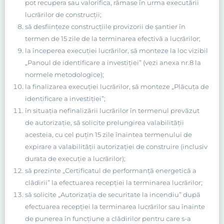
pot recupera sau valorifica, rămase în urma executării
lucrărilor de construcţii;
să desfiinţeze construcţiile provizorii de şantier în
termen de 15 zile de la terminarea efectivă a lucrărilor;
la începerea execuţiei lucrărilor, să monteze la loc vizibil
„Panoul de identificare a investiţiei” (vezi anexa nr.8 la
normele metodologice);
la finalizarea execuţiei lucrărilor, să monteze „Plăcuţa de
identificare a investiţiei”;
în situaţia nefinalizării lucrărilor în termenul prevăzut
de autorizaţie, să solicite prelungirea valabilităţii
acesteia, cu cel puţin 15 zile înaintea termenului de
expirare a valabilităţii autorizaţiei de construire (inclusiv
durata de execuţie a lucrărilor);
să prezinte „Certificatul de performanţă energetică a
clădirii” la efectuarea recepţiei la terminarea lucrărilor;
să solicite „Autorizaţia de securitate la incendiu” după
efectuarea recepţiei la terminarea lucrărilor sau înainte
de punerea în funcţiune a clădirilor pentru care s-a