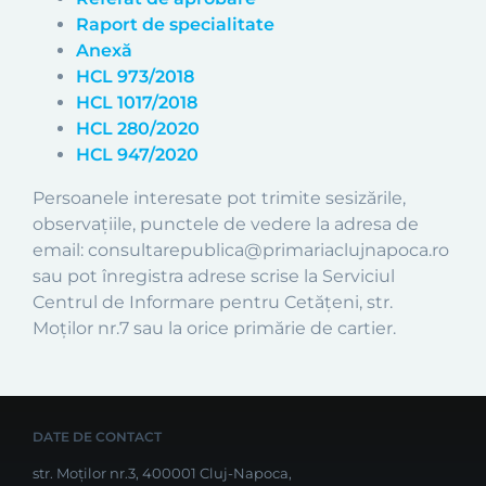
Raport de specialitate
Anexă
HCL 973/2018
HCL 1017/2018
HCL 280/2020
HCL 947/2020
Persoanele interesate pot trimite sesizările,
observațiile, punctele de vedere la adresa de
email: consultarepublica@primariaclujnapoca.ro
sau pot înregistra adrese scrise la Serviciul
Centrul de Informare pentru Cetățeni, str.
Moților nr.7 sau la orice primărie de cartier.
DATE DE CONTACT
str. Moților nr.3, 400001 Cluj-Napoca,