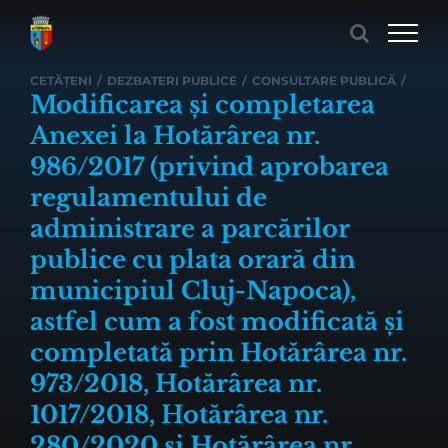
Skip
to
content
CETĂȚENI
/
DEZBATERI PUBLICE
/
CONSULTARE PUBLICĂ
/
Modificarea și completarea
Anexei la Hotărârea nr.
986/2017 (privind aprobarea
regulamentului de
administrare a parcărilor
publice cu plata orară din
municipiul Cluj-Napoca),
astfel cum a fost modificată și
completată prin Hotărârea nr.
973/2018, Hotărârea nr.
1017/2018, Hotărârea nr.
280/2020 și Hotărârea nr.