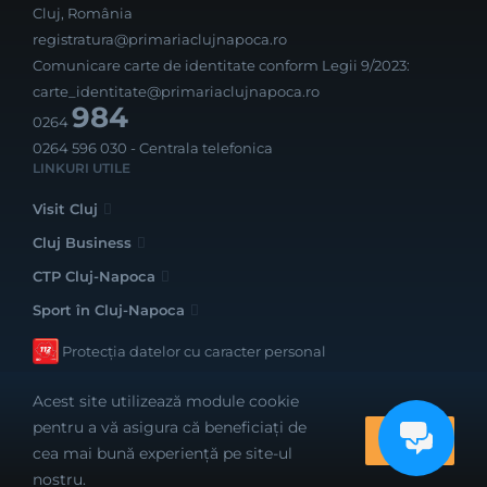
Cluj, România
registratura@primariaclujnapoca.ro
Comunicare carte de identitate conform Legii 9/2023:
carte_identitate@primariaclujnapoca.ro
984
0264
0264 596 030
- Centrala telefonica
LINKURI UTILE
Visit Cluj
Cluj Business
CTP Cluj-Napoca
Sport în Cluj-Napoca
Protecția datelor cu caracter personal
Acest site utilizează module cookie
pentru a vă asigura că beneficiați de
OK
cea mai bună experiență pe site-ul
Realizat cu bune intenții de către
nostru.