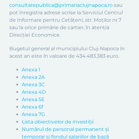
consultarepublica@primariaclujnapoca.ro
sau
pot înregistra adrese scrise la Serviciul Centrul
de Informare pentru Cetățeni, str. Moților nr.7
sau la orice primărie de cartier, în atenția
Direcției Economice.
Bugetul general al municipiului Cluj-Napoca în
acest an este în valoare de 434.483.383 euro.
Anexa 1
Anexa 2A
Anexa 3C
Anexa 4D
Anexa 5E
Anexa 6f
Anexa 7G
Lista obiectivelor de investiții
Numărul de personal permanent și
temporar și fondul salariilor de bază