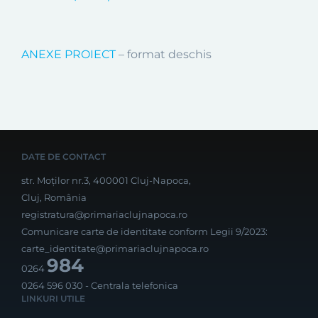
ANEXE PROIECT
– format deschis
DATE DE CONTACT
str. Moților nr.3, 400001 Cluj-Napoca,
Cluj, România
registratura@primariaclujnapoca.ro
Comunicare carte de identitate conform Legii 9/2023:
carte_identitate@primariaclujnapoca.ro
984
0264
0264 596 030
- Centrala telefonica
LINKURI UTILE