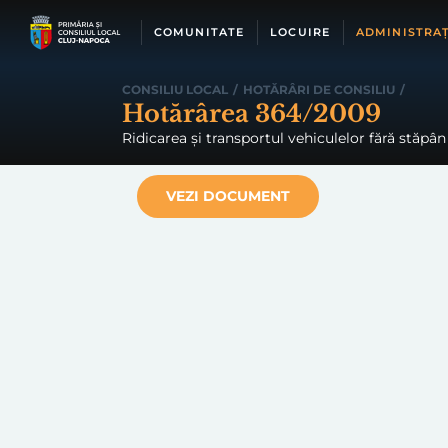
Skip
to
COMUNITATE
LOCUIRE
ADMINISTRAȚ
content
CONSILIU LOCAL
/
HOTĂRÂRI DE CONSILIU
/
Hotărârea 364/2009
Ridicarea şi transportul vehiculelor fără stăp
VEZI DOCUMENT