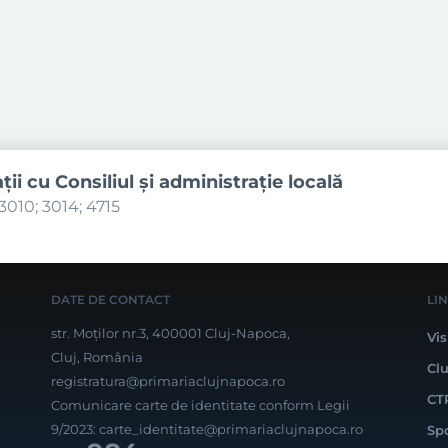
aţii cu Consiliul şi administraţie locală
3010; 3014; 4715
DATE DE CONTACT
LI
str. Moților nr.3, 400001 Cluj-Napoca,
Vis
Cluj, România
Cl
registratura@primariaclujnapoca.ro
CT
Comunicare carte de identitate conform Legii
9/2023:
carte_identitate@primariaclujnapoca.ro
Sp