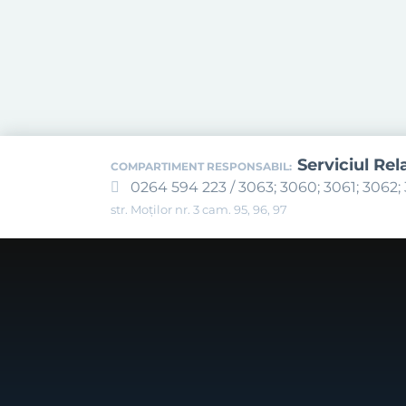
Serviciul Rel
COMPARTIMENT RESPONSABIL:
0264 594 223 / 3063; 3060; 3061; 3062; 
str. Moților nr. 3 cam. 95, 96, 97