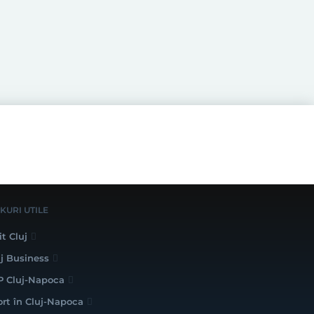
NKURI UTILE
it Cluj
uj Business
P Cluj-Napoca
ort în Cluj-Napoca