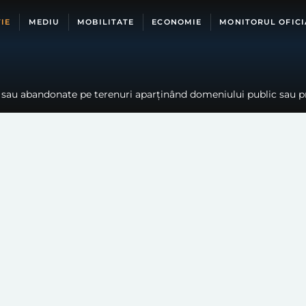
IE
MEDIU
MOBILITATE
ECONOMIE
MONITORUL OFICI
ân sau abandonate pe terenuri aparţinând domeniului public sau pr