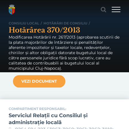
Skip
to
content
CONSILIU LOCAL
/
HOTĂRÂRI DE CONSILIU
/
Hotărârea 370/2013
Modificarea Hotărârii nr. 267/2013 (aprobarea scutirii de
la plata majorărilor de întârziere şi penalităţilor
aferente impozitelor şi taxelor locale, redevenţelor,
chiriilor şi altor obligaţii datorate bugetului local de
către persoanele juridice fără scop lucrativ, care au
calitatea de contribuabili ai bugetului local al
municipiului Cluj-Napoca).
VEZI DOCUMENT
COMPARTIMENT RESPONSABIL:
Serviciul Relaţii cu Consiliul şi
administraţie locală