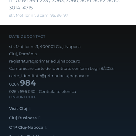
0264 594 223 / 3063; 3060; 3061; 3062; 3010;
3014; 4715
str. Moților nr. 3 cam. 95, 96, 97
DATE DE CONTACT
str. Moților nr.3, 400001 Cluj-Napoca,
Cluj, România
registratura@primariaclujnapoca.ro
Comunicare carte de identitate conform Legii 9/2023:
carte_identitate@primariaclujnapoca.ro
984
0264
0264 596 030
- Centrala telefonica
LINKURI UTILE
Visit Cluj
Cluj Business
CTP Cluj-Napoca