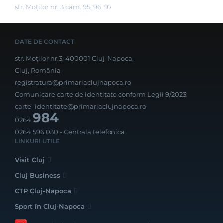
str. Moților nr. 3 cam. 95, 96, 97
DATE DE CONTACT
str. Moților nr.3, 400001 Cluj-Napoca,
Cluj, România
registratura@primariaclujnapoca.ro
Comunicare carte de identitate conform Legii 9/2023:
carte_identitate@primariaclujnapoca.ro
984
0264
0264 596 030
- Centrala telefonica
LINKURI UTILE
Visit Cluj
Cluj Business
CTP Cluj-Napoca
Sport în Cluj-Napoca