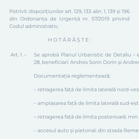
Potrivit dispoziţiunilor art. 129, 133 alin. 1,
139 și 196
din
Ordonanța de Urgență nr. 57/2019 privind
Codul administrativ,
H O T Ă R Ă Ş T E :
Art. 1. –
Se aprobă Planul Urbanistic de Detaliu –
28
,
beneficiari: Andres Sorin Dorin și Andre
Documentaţia reglementează
;
– retragerea faţă de
limita laterală nord-ve
– amplasarea faţă de
limita laterală sud-est
– retragerea faţă de limita posterioară: min.
– accesul auto și pietonal: din strada Reme