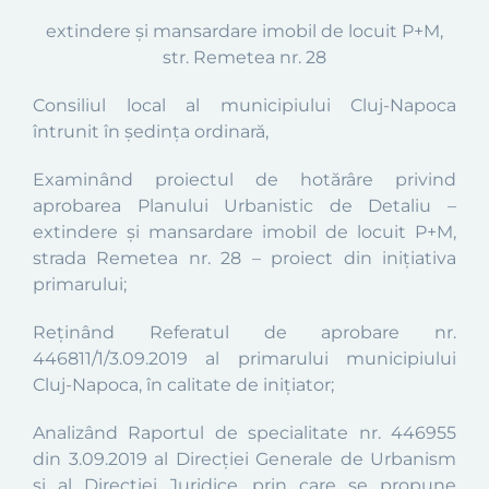
e
xtindere și mansardare imobil de locuit P+M,
str. Remetea nr. 28
Consiliul local al municipiului Cluj-Napoca
întrunit în şedinţa
ordinară
,
Examinând proiectul de hotărâre privind
aprobarea
Planului Urbanistic
de Detaliu –
extindere și mansardare imobil de locuit P+M,
strada Remetea nr. 28
–
proiect din iniţiativa
primarului;
Reținând
Referatul
de aprobare
nr.
446811/1/3.09.2019
al primarului municipiului
Cluj-Napoca, în calitate de inițiator;
Analizând Raportul de specialitate nr. 446955
din 3.09.2019 al Direcţiei Generale de Urbanism
și al Direcției Juridice, prin care se propune