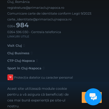
Cluj, România
registratura@primariaclujnapoca.ro
Comunicare carte de identitate conform Legii 9/2023:
carte_identitate@primariaclujnapoca.ro
984
0264
0264 596 030
- Centrala telefonica
LINKURI UTILE
Visit Cluj
Cluj Business
CTP Cluj-Napoca
Sport în Cluj-Napoca
Protecția datelor cu caracter personal
Acest site utilizează module cookie
pentru a vă asigura că beneficiați de
OK
cea mai bună experiență pe site-ul
Realizat cu bune intenții de către
nostru.