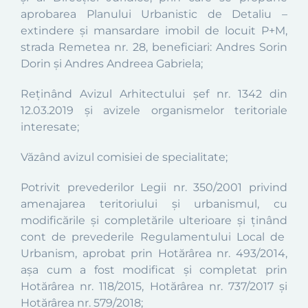
aprobarea Planului Urbanistic de Detaliu –
extindere și mansardare imobil de locuit P+M,
strada Remetea nr. 28
,
beneficiari: Andres Sorin
Dorin și Andres Andreea Gabriela
;
Reținând Avizul Arhitectului șef nr.
1342 din
12.03.2019
și
avizele organismelor teritoriale
interesate
;
Văzând avizul comisiei de specialitate
;
Potrivit prevederilor
Legii nr. 350/2001 privind
amenajarea teritoriului şi urbanismul, cu
modificările şi completările ulterioare şi ţinând
cont de prevederile
Regulamentului Local de
Urbanism, aprobat prin Hotărârea nr. 493/2014,
aşa cum a fost modificat şi completat prin
Hotărârea nr. 118/2015,
Hotărârea nr. 737/2017 și
Hotărârea nr. 579/2018
;