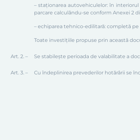
– staționarea autovehiculelor:
în interiorul
parcare calculându-se conform Anexei 2 
– echiparea tehnico-edilitară:
completă pe 
Toate investiţiile propuse prin această do
Art. 2. –
Se stabileşte perioada de valabilitate a do
Art.
3
. –
Cu îndeplinirea prevederilor hotărârii se î