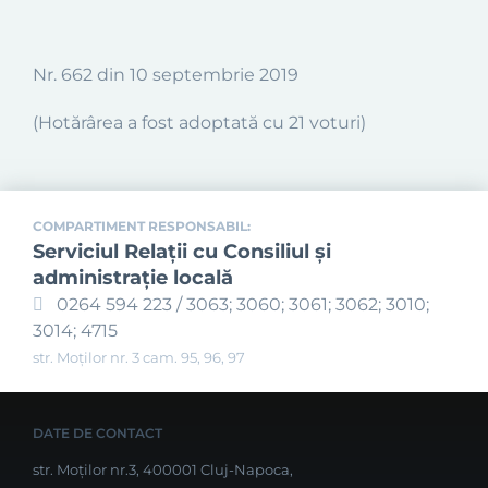
Nr. 662 din 10 septembrie
2019
(Hotărârea a fost adoptată cu 21 voturi)
COMPARTIMENT RESPONSABIL:
Serviciul Relaţii cu Consiliul şi
administraţie locală
0264 594 223 / 3063; 3060; 3061; 3062; 3010;
3014; 4715
str. Moților nr. 3 cam. 95, 96, 97
DATE DE CONTACT
str. Moților nr.3, 400001 Cluj-Napoca,