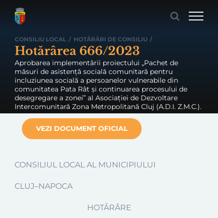
Skip
to
content
CONSILIU LOCAL
/
HOTĂRÂRI DE CONSILIU
/
Hotărârea 666/2023
Aprobarea implementării proiectului „Pachet de
măsuri de asistență socială comunitară pentru
incluziunea socială a persoanelor vulnerabile din
comunitatea Pata Rât și continuarea procesului de
desegregare a zonei” al Asociației de Dezvoltare
Intercomunitară Zona Metropolitană Cluj (A.D.I. Z.M.C.).
VEZI DOCUMENT OFICIAL
CONSILIUL LOCAL AL MUNICIPIULUI
CLUJ–NAPOCA
HOTĂRÂRE