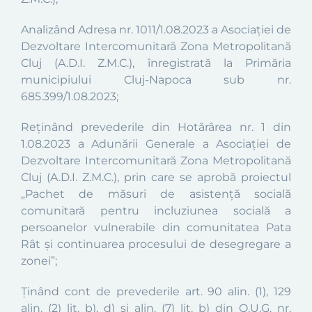
Analizând Adresa nr. 1011/1.08.2023 a Asociației de
Dezvoltare Intercomunitară Zona Metropolitană
Cluj (A.D.I. Z.M.C.), înregistrată la Primăria
municipiului Cluj-Napoca sub nr.
685.399/1.08.2023;
Reținând prevederile din Hotărârea nr. 1 din
1.08.2023 a Adunării Generale a Asociației de
Dezvoltare Intercomunitară Zona Metropolitană
Cluj (A.D.I. Z.M.C.), prin care se aprobă proiectul
„Pachet de măsuri de asistență socială
comunitară pentru incluziunea socială a
persoanelor vulnerabile din comunitatea Pata
Rât și continuarea procesului de desegregare a
zonei”;
Ținând cont de prevederile art. 90 alin. (1), 129
alin. (2) lit. b), d) și alin. (7) lit. b) din O.U.G. nr.