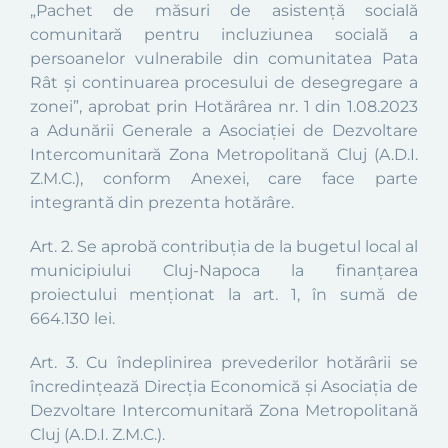
„Pachet de măsuri de asistență socială
comunitară pentru incluziunea socială a
persoanelor vulnerabile din comunitatea Pata
Rât și continuarea procesului de desegregare a
zonei”, aprobat prin Hotărârea nr. 1 din 1.08.2023
a Adunării Generale a Asociației de Dezvoltare
Intercomunitară Zona Metropolitană Cluj (A.D.I.
Z.M.C.), conform Anexei, care face parte
integrantă din prezenta hotărâre.
Art. 2. Se aprobă contribuția de la bugetul local al
municipiului Cluj-Napoca la finanțarea
proiectului menționat la art. 1, în sumă de
664.130 lei.
Art. 3. Cu îndeplinirea prevederilor hotărârii se
încredințează Direcția Economică și Asociația de
Dezvoltare Intercomunitară Zona Metropolitană
Cluj (A.D.I. Z.M.C.).