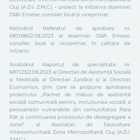
Cluj (A.D.I. Z.M.C.) – proiect la inițiativa doamnei
Oláh Emese, consilier local și viceprimar;
Reținând Referatul de aprobare nr.
687.086/2.08.2023 al doamnei Oláh Emese,
consilier local și viceprimar, în calitate de
inițiator;
Analizând Raportul de specialitate nr.
687.123/2.08.2023 al Direcției de Asistență Socială
și Medicală, al Direcției Juridice și al Direcției
Economice, prin care se propune aprobarea
proiectului „Pachet de măsuri de asistență
socială comunitară pentru incluziunea socială a
persoanelor vulnerabile din comunitatea Pata
Rât și continuarea procesului de desegregare a
zonei” al Asociației de Dezvoltare
Intercomunitară Zona Metropolitană Cluj (A.D.I.
Z.M.C.);