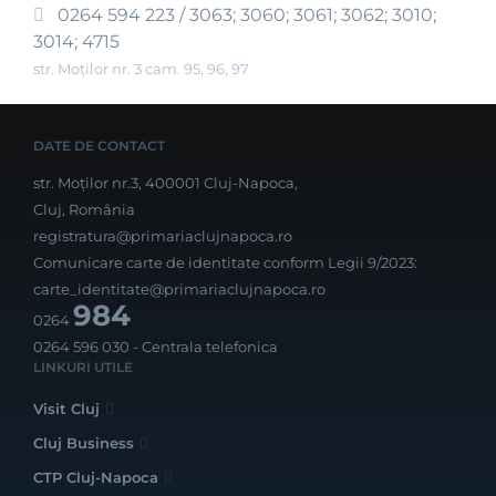
0264 594 223 / 3063; 3060; 3061; 3062; 3010;
3014; 4715
str. Moților nr. 3 cam. 95, 96, 97
DATE DE CONTACT
str. Moților nr.3, 400001 Cluj-Napoca,
Cluj, România
registratura@primariaclujnapoca.ro
Comunicare carte de identitate conform Legii 9/2023:
carte_identitate@primariaclujnapoca.ro
984
0264
0264 596 030
- Centrala telefonica
LINKURI UTILE
Visit Cluj
Cluj Business
CTP Cluj-Napoca